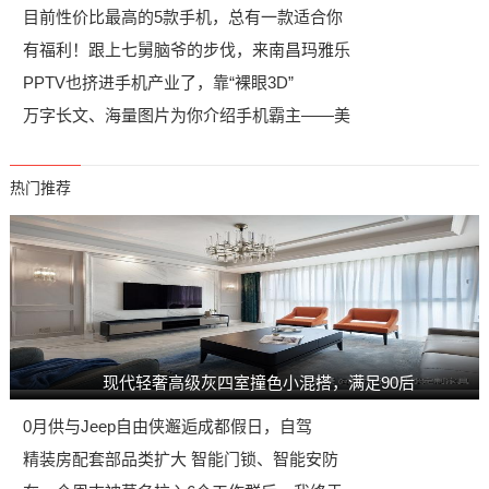
目前性价比最高的5款手机，总有一款适合你
有福利！跟上七舅脑爷的步伐，来南昌玛雅乐
PPTV也挤进手机产业了，靠“裸眼3D”
万字长文、海量图片为你介绍手机霸主——美
热门推荐
现代轻奢高级灰四室撞色小混搭，满足90后
0月供与Jeep自由侠邂逅成都假日，自驾
精装房配套部品类扩大 智能门锁、智能安防