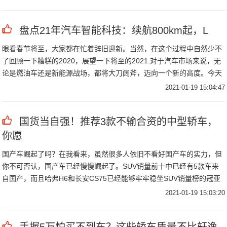
盘点21年汽车智能科技：续航800km起，L
眼看春节将至，大家都在忙着辞旧迎新。当然，在这个过程中自然少不
了回顾一下糟糕的2020，展望一下将至的2021.对于汽车市场来说，无
论是燃油车还是新能源战场，都将大刀阔斧，迈向一个新的高度。今天
邦老师
2021-01-19 15:04:47
国货当自强！推荐3款不输合资的中型轿车，
你愿
国产车崛起了吗？在我看来，虽然很多人依旧不看好国产车的实力，但
你不可否认，国产车已经慢慢崛起了。SUV销量前十中已经有5款车来
自国产，而且哈弗H6和长安CS75已经能够牢牢稳坐SUV销量榜的冠亚
军，所
2021-01-19 15:03:20