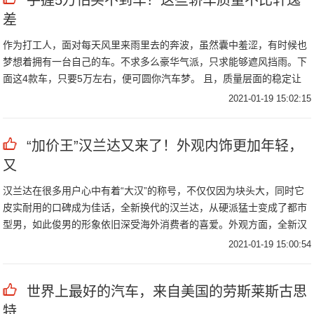
手握5万怕买不到车？这些轿车质量不比轩逸
差
作为打工人，面对每天风里来雨里去的奔波，虽然囊中羞涩，有时候也
梦想着拥有一台自己的车。不求多么豪华气派，只求能够遮风挡雨。下
面这4款车，只要5万左右，便可圆你汽车梦。 且，质量层面的稳定让
你日常用车无
2021-01-19 15:02:15
“加价王”汉兰达又来了！外观内饰更加年轻，
又
汉兰达在很多用户心中有着“大汉”的称号，不仅仅因为块头大，同时它
皮实耐用的口碑成为佳话，全新换代的汉兰达，从硬派猛士变成了都市
型男，如此俊男的形象依旧深受海外消费者的喜爱。外观方面，全新汉
兰达变得更加
2021-01-19 15:00:54
世界上最好的汽车，来自美国的劳斯莱斯古思
特