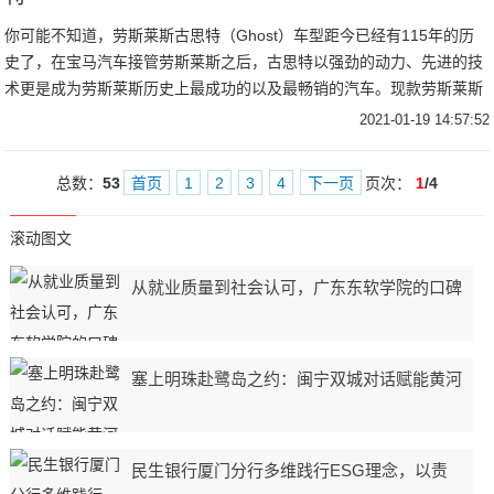
你可能不知道，劳斯莱斯古思特（Ghost）车型距今已经有115年的历
史了，在宝马汽车接管劳斯莱斯之后，古思特以强劲的动力、先进的技
术更是成为劳斯莱斯历史上最成功的以及最畅销的汽车。现款劳斯莱斯
古思特（
2021-01-19 14:57:52
总数：
53
首页
1
2
3
4
下一页
页次：
1
/4
滚动图文
从就业质量到社会认可，广东东软学院的口碑
塞上明珠赴鹭岛之约：闽宁双城对话赋能黄河
民生银行厦门分行多维践行ESG理念，以责