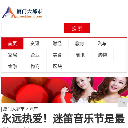
首页
资讯
财经
教育
汽车
家居
企业
美食
商讯
购物
金融
微商
区块
广告
厦门大都市
>
汽车
永远热爱！迷笛音乐节是最