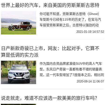
世界上最好的汽车，来自美国的劳斯莱斯古思特
你可能不知道，劳斯莱斯古思特（Ghost）
车型距今已经有115年的历史了，在宝马汽
车接管劳斯莱斯之后，古思特以强劲的动
力、先进的技术更是成为劳斯莱斯历史上最
2021-01-19 14:57:52
成功的以及最畅销的汽车。现款劳斯莱斯古
思特（
日产新款奇骏已上市，网友：比起对手，它算不
算是低调的实力派
作为国内合资品牌紧凑级SUV中的高人气车
型，东风日产奇骏一直都有着不错的销量表
现，这一代车型增加了7座版本之后，相比同
级别其它品牌车型性价比更突出。近日新款
2020-08-14 11:06:07
日产奇骏正式上市，全系共推出8款车型，厂
商指
说走就走，难道不应该选一款美美的旅行车吗？