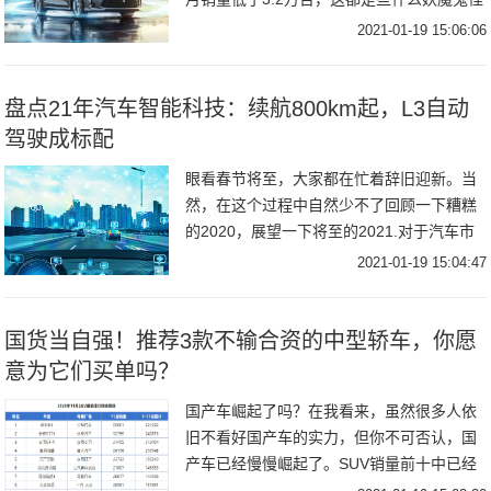
啊？排在第一的依旧是我们来自上汽大众的
2021-01-19 15:06:06
老朋友--朗逸，第二名则是它的死对头日产
轩
盘点21年汽车智能科技：续航800km起，L3自动
驾驶成标配
眼看春节将至，大家都在忙着辞旧迎新。当
然，在这个过程中自然少不了回顾一下糟糕
的2020，展望一下将至的2021.对于汽车市
场来说，无论是燃油车还是新能源战场，都
2021-01-19 15:04:47
将大刀阔斧，迈向一个新的高度。今天邦老
师
国货当自强！推荐3款不输合资的中型轿车，你愿
意为它们买单吗？
国产车崛起了吗？在我看来，虽然很多人依
旧不看好国产车的实力，但你不可否认，国
产车已经慢慢崛起了。SUV销量前十中已经
有5款车来自国产，而且哈弗H6和长安CS75