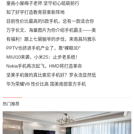
童画小屋梅子老师 坚守初心砥砺前行
知了好学打造教育获客新阵地
目前性价比最高的5款手机，总有一款适合你
万字长文、海量图片为你介绍手机霸主——美
有福利！跟上七舅脑爷的步伐，来南昌玛雅乐
PPTV也挤进手机产业了，靠“裸眼3D”
MIUI10来袭，小米2S：止步老系统！
Nokia手机再次起飞，HMD将打造革命
坚果手机做的真比索尼手机好？罗永浩显然低
华为荣耀V8 性价比高 国美南部壹方手机
热门推荐