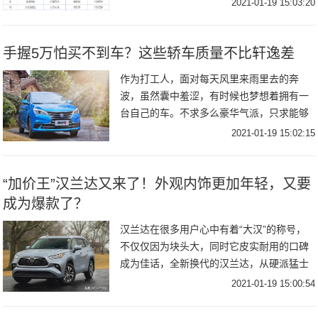
2021-01-19 15:03:20
已经能够牢牢稳坐SUV销量榜的冠亚军，所
手握5万怕买不到车？这些轿车质量不比轩逸差
作为打工人，面对每天风里来雨里去的奔
波，虽然囊中羞涩，有时候也梦想着拥有一
台自己的车。不求多么豪华气派，只求能够
遮风挡雨。下面这4款车，只要5万左右，便
2021-01-19 15:02:15
可圆你汽车梦。 且，质量层面的稳定让你日
常用车无
“加价王”汉兰达又来了！外观内饰更加年轻，又要
成为爆款了？
汉兰达在很多用户心中有着“大汉”的称号，
不仅仅因为块头大，同时它皮实耐用的口碑
成为佳话，全新换代的汉兰达，从硬派猛士
变成了都市型男，如此俊男的形象依旧深受
2021-01-19 15:00:54
海外消费者的喜爱。外观方面，全新汉兰达
变得更加