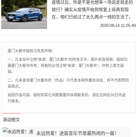
疫情过后，你是不是也想来一场说走就走的
旅行？确实从疫情开始到恢复上班再到现
在，咱们已经过了太久两点一线的生活了。
但是对于全球现在这个情况，出国游显然是
2020-08-14 11:05:49
非常不明智的选择，国内自驾游显然要更符
合时宜，毕竟
厦门大都市版权与免责声明：
一、凡本站中注明“来源：厦门大都市”的所有文字、图片和音视频，版权均
属厦门大都市所有，转载时必须注明“来源：厦门大都市”，并附上原文链
接。
二、凡来源非厦门大都市的（作品）只代表本网传播该消息，并不代表赞同
其观点。
如因作品内容、版权和其它问题需要同本网联系的，请在见网后30日内进
行联系。
滚动图文
永远热爱！迷笛音乐节是最热闹的一届！