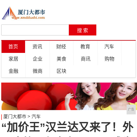
首页
资讯
财经
教育
汽车
家居
企业
美食
商讯
购物
金融
微商
区块
广告
厦门大都市
>
汽车
“加价王”汉兰达又来了！外