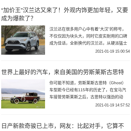
“加价王”汉兰达又来了！外观内饰更加年轻，又要
成为爆款了？
汉兰达在很多用户心中有着“大汉”的称号，
不仅仅因为块头大，同时它皮实耐用的口碑
成为佳话，全新换代的汉兰达，从硬派猛士
变成了都市型男，如此俊男的形象依旧深受
2021-01-19 15:00:54
海外消费者的喜爱。外观方面，全新汉兰达
变得更加
世界上最好的汽车，来自美国的劳斯莱斯古思特
你可能不知道，劳斯莱斯古思特（Ghost）
车型距今已经有115年的历史了，在宝马汽
车接管劳斯莱斯之后，古思特以强劲的动
力、先进的技术更是成为劳斯莱斯历史上最
2021-01-19 14:57:52
成功的以及最畅销的汽车。现款劳斯莱斯古
思特（
日产新款奇骏已上市，网友：比起对手，它算不