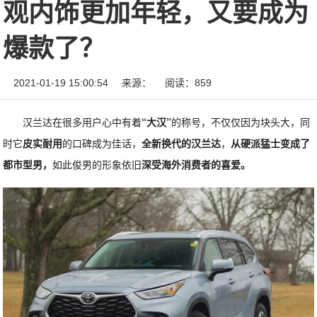
观内饰更加年轻，又要成为
爆款了？
2021-01-19 15:00:54
来源：
阅读：859
汉兰达在很多用户心中有着
“大汉”
的称号，不仅仅因为块头大，同
时它
皮实耐用
的口碑成为佳话，
全新换代的汉兰达
，
从硬派猛士变成了
都市型男，
如此俊男的形象依旧
深受海外消费者的喜爱。