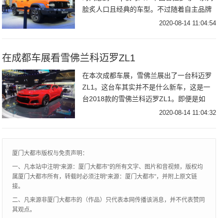
脍炙人口且经典的车型。不过随着自主品牌
车企的技术实力逐渐提升，完全自主研发的
2020-08-14 11:04:54
精品硬派越野车型也逐步走向市场，最为典
型的莫
在成都车展看雪佛兰科迈罗ZL1
在本次成都车展，雪佛兰展出了一台科迈罗
ZL1。这台车其实并不是什么新车，这是一
台2018款的雪佛兰科迈罗ZL1。即便是如
此，这台车放到今天的车展里，依然是足够
2020-08-14 11:04:32
的惊艳。从外观来看，整体的外观设计和普
通版
厦门大都市版权与免责声明：
一、凡本站中注明“来源：厦门大都市”的所有文字、图片和音视频，版权均
属厦门大都市所有，转载时必须注明“来源：厦门大都市”，并附上原文链
接。
二、凡来源非厦门大都市的（作品）只代表本网传播该消息，并不代表赞同
其观点。