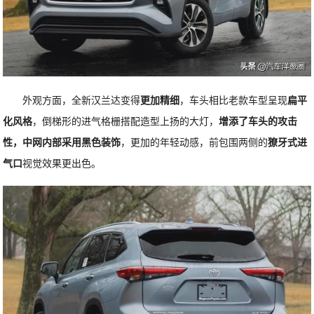
外观方面，全新汉兰达变得
更加精细
，车头相比老款车型呈现
扁平
化风格
，倒梯形的进气格栅搭配造型上扬的大灯，
增添了车头的攻击
性，中网内部采用黑色装饰
，更加的年轻动感，前包围两侧的
獠牙式进
气口
视觉效果更出色。