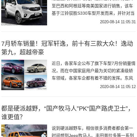
至巴西和阿根廷等南美国家进行销售，该车
基于江铃驭胜S330车型开发而来，并针对当
地市场进行了部分调整。售价方面，该车在
2020-08-14 11:05:31
当地的起售价为30,825美元（约21.3万
7月轿车销量！冠军轩逸，前十有三款大众！逸动
第九，超越帝豪
近日，各家车企公布了旗下车型7月份销量情
况，而在中国家庭用户最为关切的紧凑级轿
车领域，各家车企都有着不错的发挥。东风
日产轩逸以接近5万辆的强势月销，再度蝉联
2020-08-14 11:05:12
销冠。重启四缸外加大幅优惠的英朗，也杀
入久违
都是硬派越野，“国产牧马人”PK“国产路虎卫士”，
谁更值？
说到硬派越野车，相信很多消费者都会第一
时间想到Jeep牧马人、丰田普拉多等一系列