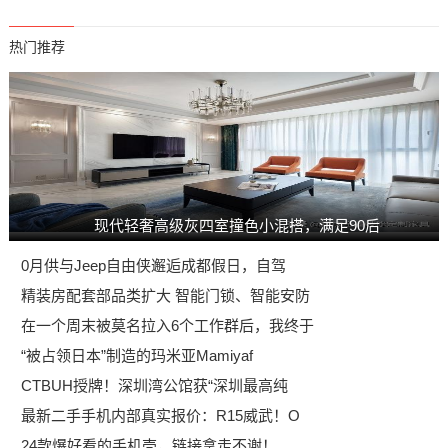
热门推荐
现代轻奢高级灰四室撞色小混搭，满足90后
0月供与Jeep自由侠邂逅成都假日，自驾
精装房配套部品类扩大 智能门锁、智能安防
在一个周末被莫名拉入6个工作群后，我终于
“被占领日本”制造的玛米亚Mamiyaf
CTBUH授牌！深圳湾公馆获“深圳最高纯
最新二手手机内部真实报价：R15威武！O
24款爆好看的手机壳，链接拿走不谢！