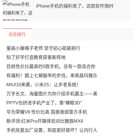
iPhone手机的福利来了，这款软件限时
点击排行
童画小屋梅子老师 坚守初心砥砺前行
知了好学打造教育获客新阵地
目前性价比最高的5款手机，总有一款适合你
有福利！跟上七舅脑爷的步伐，来南昌玛雅乐
MIUI10来袭，小米2S：止步老系统！
万字长文、海量图片为你介绍手机霸主——美
PPTV也挤进手机产业了，靠“裸眼3D”
华为荣耀V8 性价比高 国美南部壹方手机
新评测:红米Pro开箱体验对比魅族MX6
手机恢复出厂设置，到底是好是坏？让内行人