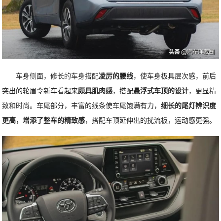
车身侧面，修长的车身搭配
凌厉的腰线
，使车身极具层次感，前后
突出的轮眉令新车看起来
颇具肌肉感
，搭配
悬浮式车顶的设计
，更显精
致和时尚。车尾部分，丰富的线条使车尾饱满有力，
细长的尾灯辨识度
更高，增添了整车的精致感
，搭配车顶延伸出的扰流板，运动感更强。