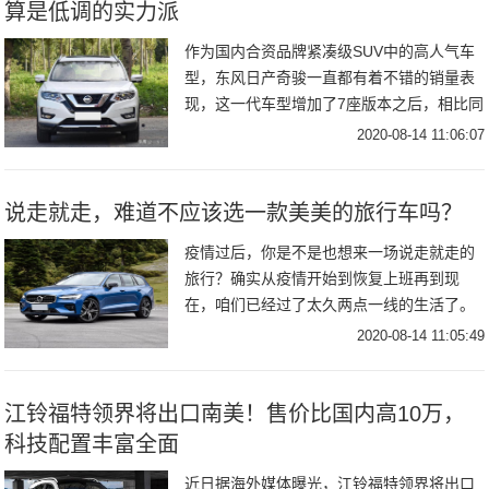
算是低调的实力派
作为国内合资品牌紧凑级SUV中的高人气车
型，东风日产奇骏一直都有着不错的销量表
现，这一代车型增加了7座版本之后，相比同
级别其它品牌车型性价比更突出。近日新款
2020-08-14 11:06:07
日产奇骏正式上市，全系共推出8款车型，厂
商指
说走就走，难道不应该选一款美美的旅行车吗？
疫情过后，你是不是也想来一场说走就走的
旅行？确实从疫情开始到恢复上班再到现
在，咱们已经过了太久两点一线的生活了。
但是对于全球现在这个情况，出国游显然是
2020-08-14 11:05:49
非常不明智的选择，国内自驾游显然要更符
合时宜，毕竟
江铃福特领界将出口南美！售价比国内高10万，
科技配置丰富全面
近日据海外媒体曝光，江铃福特领界将出口