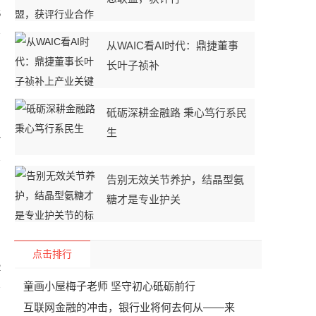
5
从WAIC看AI时代：鼎捷董事
长叶子祯补
砥砺深耕金融路 秉心笃行系民
生
7
告别无效关节养护，结晶型氨
糖才是专业护关
点击排行
2
童画小屋梅子老师 坚守初心砥砺前行
互联网金融的冲击，银行业将何去何从——来