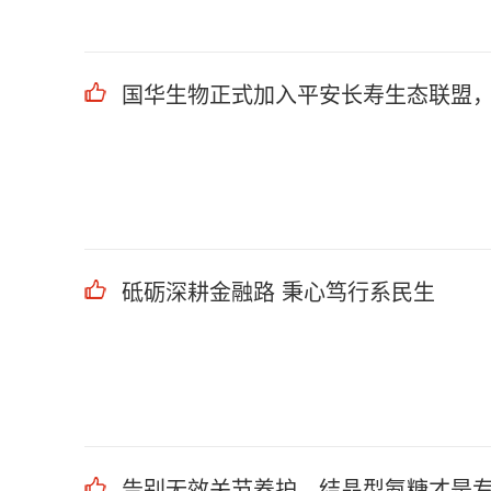
国华生物正式加入平安长寿生态联盟
砥砺深耕金融路 秉心笃行系民生
告别无效关节养护，结晶型氨糖才是