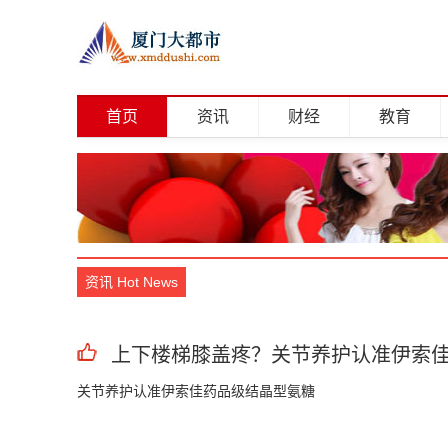
首页
资讯
财经
教育
资讯 Hot News
上下楼梯膝盖疼？关节养护认准伊索
关节养护认准伊索佳药品级结晶型氨糖