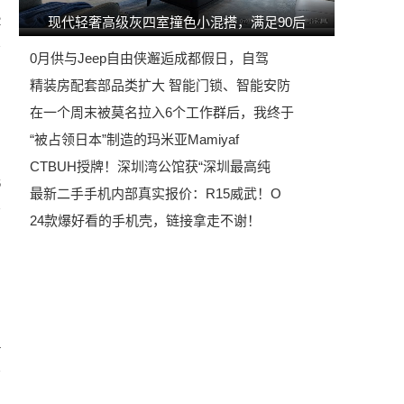
2
现代轻奢高级灰四室撞色小混搭，满足90后
0月供与Jeep自由侠邂逅成都假日，自驾
精装房配套部品类扩大 智能门锁、智能安防
在一个周末被莫名拉入6个工作群后，我终于
“被占领日本”制造的玛米亚Mamiyaf
CTBUH授牌！深圳湾公馆获“深圳最高纯
6
最新二手手机内部真实报价：R15威武！O
24款爆好看的手机壳，链接拿走不谢！
4