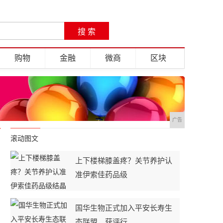
购物
金融
微商
区块
广告
滚动图文
上下楼梯膝盖疼？关节养护认
准伊索佳药品级
国华生物正式加入平安长寿生
态联盟，获评行