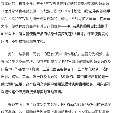
频体验的手机并不多，鉴于PPTV自身在移动端的流量积累和视频资源
（尤其是体育视频资源）的积累，所以PPTV计划做一款“超牛的视频手
机”。但是PPTV认为用于观看视频的手机也并不只是扩大屏幕，在屏幕
大小与便携程度方面也有其自己的理解——
King系列的屏占比达到了
81%以上，所以就使得产品的机身长度控制在5.5英寸
，保证便携度的
同时，不折损视频观看体验。
此外，与手机一同发布的还有“聚UI”操作系统。主要分为视频、主
界面和生活桌面三块，视频应用整合了 PPTV 旗下的常规视频资源以及
口袋 3D 等裸眼 3D 资源，生活桌面主要整合了一些本地化服务，诸如
出行、购物、美食、娱乐以及金融等 LBS 服务。
其中值得注意的是一
款“远见”应用，这个应用允许用户使用流媒体实时直播服务，用户还可
以通过这个应用直接参与实时互动直播。
渠道方面，除了背靠新金主苏宁，PP·King7系列产品将同时在苏宁
线下渠道、苏宁易购以及淘宝网上渠道销售外，PPTV还与中国联通合