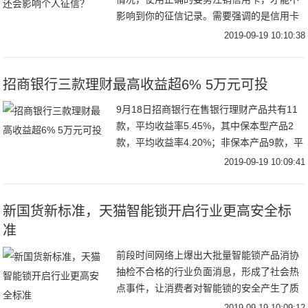
影响到你的征信记录。需要强调的是信用卡
注销实际上是分为两种的：一种是销卡，另
2019-09-19 10:10:38
一种是销户。两种选择取决于你的根本用
意。销卡是指
招商银行三款理财最高收益超6% 5万元可投
9月18日招商银行在售银行理财产品共有11
款，平均收益率5.45%，其中保本型产品2
款，平均收益率4.20%；非保本产品9款，平
均收益率6.08%。从产品期限来看，1-3个月
2019-09-19 10:09:41
产品5款，平均收益率5.0
新国货新标准，天猫智能锁开启行业更高安全标
准
前段时间网络上爆出大批量智能锁产品消协
抽检不合格的行业负面消息，形成了社会热
点事件，让消费者对智能锁的安全产生了质
疑和担忧。面对消费者的种种担忧，以及智
2019-09-19 10:09:12