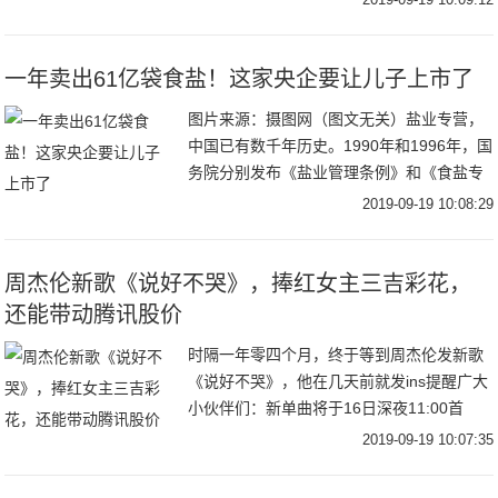
能锁行业目前存在的困境，天猫在行动。9月
17日，
一年卖出61亿袋食盐！这家央企要让儿子上市了
图片来源：摄图网（图文无关）盐业专营，
中国已有数千年历史。1990年和1996年，国
务院分别发布《盐业管理条例》和《食盐专
营办法》对盐业进行规范与调整。基于这二
2019-09-19 10:08:29
个文件，中国在食盐批发领域形成了从中国
盐
周杰伦新歌《说好不哭》，捧红女主三吉彩花，
还能带动腾讯股价
时隔一年零四个月，终于等到周杰伦发新歌
《说好不哭》，他在几天前就发ins提醒广大
小伙伴们：新单曲将于16日深夜11:00首
播，还配文称：“如果没赶上直播，你会
2019-09-19 10:07:35
哭”。多少粉丝为了第一时间听到周董的新
歌，