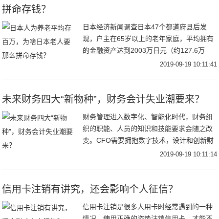
拼命存钱？
日本经济新闻调查日本47个都道府县后发
现，户主在65岁以上的老年家庭，平均拥有
的金融资产达到2003万日元（约127.6万
CNY）。其中东京都地区老年家庭平均拥有
2019-09-19 10:11:41
的金融资产最多，达2689万日元（约合
未来财务四大“新物种”，财务会计失业潮要来？
财务管理进入数字化、智能化时代，财务组
织的职能、人员的知识和技能要求会随之改
变。CFO需要拥抱数字技术，设计和创新财
务组织、流程和能力体系，并不断应用到企
2019-09-19 10:11:14
业的日常经营和管理中，构建面向未来的财
务体系。
信用卡注销有讲究，还会影响个人征信？
信用卡注销是很多人用卡时经常遇到的一种
情况，使用正确的姿势注销信用卡，才能不