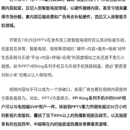
频内容起家，后切入到智能电视领域，以硬件捆绑内容，甚至亏钱来赢
得市场份额，拿内容后端收费和广告再去补贴硬件，而后又入局智能手
机领域。
尽管在7月29日PPTV在发布其三款智能电视时否认其对标是乐视，
但是其在体育、智能电视、视频等领域的 “硬件+内容+服务+电商”闭环
生态系统与乐视“平台+内容+终端+应用”的高度相似之处还是不免引人
遐想。如今PPTV的King系列手机又与乐视手机狭路相逢，想必“更愿意
对标小米”也难以让人相信吧。
视频内容似乎可以成为一个突破口，各家厂商也都在视频内容提供
方面各施其力。对此，PPTV方面表示，
PP·King系列手机中的SVIP用
户可以与电视端SVIP用户一样，体验到PPTV聚力所拥有超过30万小时
的影视片库版权、囊括了当下85%以上的热播影视剧及综艺，以及独家
享有的包括西甲、中超等在内的独家或热播体育赛事资源等
。