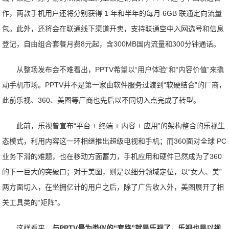
作，两款手机用户还将分别获得 1 年和半年的每月 6GB 联通定向流量
包。此外，还将会在联通线下渠道开卖，支持联通空中入网选号和信息
登记，自由组合套餐月费8元起，含300MB国内流量和300分钟通话。
从整场发布会不难看出，PPTV希望以“用户体验”和“内容价值”来撬
动手机市场。PPTV并不是第一家由软件服务过渡到“软硬结合”的厂商，
此前乐视、360、美图等厂商也先后以不同切入点完成了转型。
此前，乐视曾宣布“平台 + 终端 + 内容 + 应用”的架构整合的乐视生
态模式，利用内容这一环相继推出超级电视和手机；而360面对全球 PC
业务下滑的难题，也在移动方面蓄力，手机应用和硬件已然成为了360
的下一巨大的突破口；对于美图，则是以细分领域定位，以“女人、美”
两方面切入，在坐拥亿计的用户之后，除了广告收入外，美图展开了相
关工具类的“矩阵”。
这样看来，
与PPTV最为类似的“套路”就是乐视了，乐视也是以视