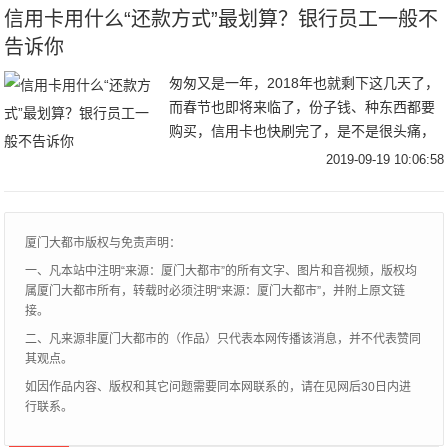
信用卡用什么“还款方式”最划算？银行员工一般不
告诉你
匆匆又是一年，2018年也就剩下这几天了，
而春节也即将来临了，份子钱、种东西都要
购买，信用卡也快刷完了，是不是很头痛，
不知道该怎么还信用卡比较好呢？众所周
2019-09-19 10:06:58
知，信用卡还款方式包括全额还款、最低还
款及分期
厦门大都市版权与免责声明：
一、凡本站中注明“来源：厦门大都市”的所有文字、图片和音视频，版权均
属厦门大都市所有，转载时必须注明“来源：厦门大都市”，并附上原文链
接。
二、凡来源非厦门大都市的（作品）只代表本网传播该消息，并不代表赞同
其观点。
如因作品内容、版权和其它问题需要同本网联系的，请在见网后30日内进
行联系。