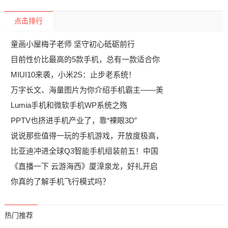
点击排行
童画小屋梅子老师 坚守初心砥砺前行
目前性价比最高的5款手机，总有一款适合你
MIUI10来袭，小米2S：止步老系统！
万字长文、海量图片为你介绍手机霸主——美
Lumia手机和微软手机WP系统之殇
PPTV也挤进手机产业了，靠“裸眼3D”
说说那些值得一玩的手机游戏，开放度极高，
比亚迪冲进全球Q3智能手机组装前五！中国
《直播一下 云游海西》厦漳泉龙，好礼开启
你真的了解手机飞行模式吗？
热门推荐