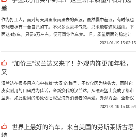
手握5万怕买不到车？这些轿车质量不比轩逸
差
作为打工人，面对每天风里来雨里去的奔波，虽然囊中羞涩，有时候也
梦想着拥有一台自己的车。不求多么豪华气派，只求能够遮风挡雨。下
面这4款车，只要5万左右，便可圆你汽车梦。 且，质量层面的稳定让
你日常用车无
2021-01-19 15:02:15
“加价王”汉兰达又来了！外观内饰更加年轻，
又
汉兰达在很多用户心中有着“大汉”的称号，不仅仅因为块头大，同时它
皮实耐用的口碑成为佳话，全新换代的汉兰达，从硬派猛士变成了都市
型男，如此俊男的形象依旧深受海外消费者的喜爱。外观方面，全新汉
兰达变得更加
2021-01-19 15:00:54
世界上最好的汽车，来自美国的劳斯莱斯古思
特