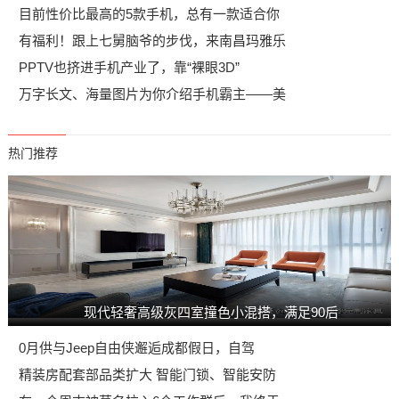
目前性价比最高的5款手机，总有一款适合你
有福利！跟上七舅脑爷的步伐，来南昌玛雅乐
PPTV也挤进手机产业了，靠“裸眼3D”
万字长文、海量图片为你介绍手机霸主——美
热门推荐
现代轻奢高级灰四室撞色小混搭，满足90后
0月供与Jeep自由侠邂逅成都假日，自驾
精装房配套部品类扩大 智能门锁、智能安防