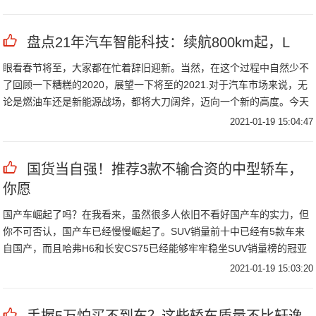
盘点21年汽车智能科技：续航800km起，L
眼看春节将至，大家都在忙着辞旧迎新。当然，在这个过程中自然少不
了回顾一下糟糕的2020，展望一下将至的2021.对于汽车市场来说，无
论是燃油车还是新能源战场，都将大刀阔斧，迈向一个新的高度。今天
邦老师
2021-01-19 15:04:47
国货当自强！推荐3款不输合资的中型轿车，
你愿
国产车崛起了吗？在我看来，虽然很多人依旧不看好国产车的实力，但
你不可否认，国产车已经慢慢崛起了。SUV销量前十中已经有5款车来
自国产，而且哈弗H6和长安CS75已经能够牢牢稳坐SUV销量榜的冠亚
军，所
2021-01-19 15:03:20