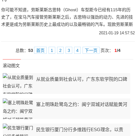
你可能不知道，劳斯莱斯古思特（Ghost）车型距今已经有115年的历
史了，在宝马汽车接管劳斯莱斯之后，古思特以强劲的动力、先进的技
术更是成为劳斯莱斯历史上最成功的以及最畅销的汽车。现款劳斯莱斯
古思特（
2021-01-19 14:57:52
总数：
53
首页
1
2
3
4
下一页
页次：
1
/4
滚动图文
从就业质量到社会认可，广东东软学院的口碑
塞上明珠赴鹭岛之约：闽宁双城对话赋能黄河
民生银行厦门分行多维践行ESG理念，以责