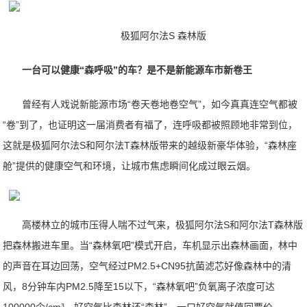
极狐阿尔法S 森林版
一台可以健康“森呼吸”的车？是不是新能源车市新卷王
曾经有人戏说新能源市场“卷天卷地卷空气”，如今真真连空气都被
“卷”到了，也证明这一届消费者有福了，连呼吸都被照顾地非常到位，
这就是极狐阿尔法S和阿尔法T森林版带来的越级新豪华体验，“森林座
舱”提供的健康空气和环境，让城市焦虑瞬间化成过眼云烟。
高楼林立的城市压得人喘不过气来，极狐阿尔法S和阿尔法T森林版
把森林搬进车里。当“森林氧吧”模式开启，车机显示出森林画面，林中
的声音在耳边回荡，空气经过PM2.5+CN95抗菌滤芯好像森林中的清
风，8分钟车内PM2.5降至15以下，“森林氧吧”负氧离子浓度可达