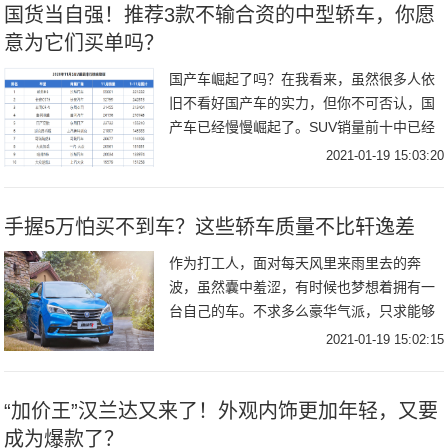
国货当自强！推荐3款不输合资的中型轿车，你愿
意为它们买单吗？
国产车崛起了吗？在我看来，虽然很多人依
旧不看好国产车的实力，但你不可否认，国
产车已经慢慢崛起了。SUV销量前十中已经
有5款车来自国产，而且哈弗H6和长安CS75
2021-01-19 15:03:20
已经能够牢牢稳坐SUV销量榜的冠亚军，所
手握5万怕买不到车？这些轿车质量不比轩逸差
作为打工人，面对每天风里来雨里去的奔
波，虽然囊中羞涩，有时候也梦想着拥有一
台自己的车。不求多么豪华气派，只求能够
遮风挡雨。下面这4款车，只要5万左右，便
2021-01-19 15:02:15
可圆你汽车梦。 且，质量层面的稳定让你日
常用车无
“加价王”汉兰达又来了！外观内饰更加年轻，又要
成为爆款了？