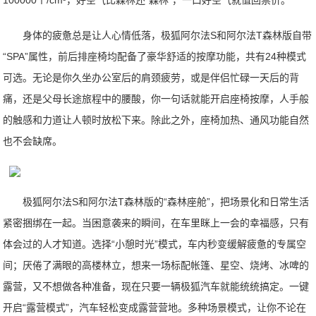
100000个/cm³，好空气比森林还“森林”，一口好空气就值回票价。
身体的疲惫总是让人心情低落，极狐阿尔法S和阿尔法T森林版自带
“SPA”属性，前后排座椅均配备了豪华舒适的按摩功能，共有24种模式
可选。无论是你久坐办公室后的肩颈疲劳，或是伴侣忙碌一天后的背
痛，还是父母长途旅程中的腰酸，你一句话就能开启座椅按摩，人手般
的触感和力道让人顿时放松下来。除此之外，座椅加热、通风功能自然
也不会缺席。
极狐阿尔法S和阿尔法T森林版的“森林座舱”，把场景化和日常生活
紧密捆绑在一起。当困意袭来的瞬间，在车里眯上一会的幸福感，只有
体会过的人才知道。选择“小憩时光”模式，车内秒变缓解疲惫的专属空
间；厌倦了满眼的高楼林立，想来一场标配帐篷、星空、烧烤、冰啤的
露营，又不想做各种准备，现在只要一辆极狐汽车就能统统搞定。一键
开启“露营模式”，汽车轻松变成露营营地。多种场景模式，让你不论在