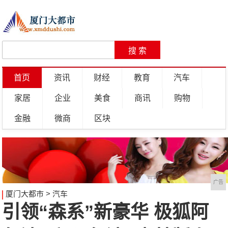
首页
资讯
财经
教育
汽车
家居
企业
美食
商讯
购物
金融
微商
区块
广告
厦门大都市
>
汽车
引领“森系”新豪华 极狐阿