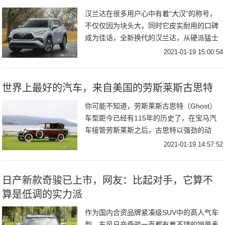
汉兰达在很多用户心中有着“大汉”的称号，
不仅仅因为块头大，同时它皮实耐用的口碑
成为佳话，全新换代的汉兰达，从硬派猛士
变成了都市型男，如此俊男的形象依旧深受
2021-01-19 15:00:54
海外消费者的喜爱。外观方面，全新汉兰达
变得更加
世界上最好的汽车，来自美国的劳斯莱斯古思特
你可能不知道，劳斯莱斯古思特（Ghost）
车型距今已经有115年的历史了，在宝马汽
车接管劳斯莱斯之后，古思特以强劲的动
力、先进的技术更是成为劳斯莱斯历史上最
2021-01-19 14:57:52
成功的以及最畅销的汽车。现款劳斯莱斯古
思特（
日产新款奇骏已上市，网友：比起对手，它算不
算是低调的实力派
作为国内合资品牌紧凑级SUV中的高人气车
型，东风日产奇骏一直都有着不错的销量表