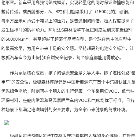
艳形容。新车采用高强钢笼式框架，实现轻量化的同时保证碰撞吸能和
载荷传递。乘员舱部分，A、B柱和门槛梁采用了（1500兆帕）硼钢，
每平方厘米可承受十吨以上的压力，是普通钢的四倍，极大程度提高了
发生碰撞时的防护能力。阿尔法S森林版整车抗扭刚度达到天花板级别
的60000N.m/°，甚至超越了超豪华品牌车型，是全球在售主流车型中
的最高水平，为用户带来十足的安全感。坚持超高的电池安全标准，让
极狐汽车迄今为止保持0自燃安全记录，每个家庭都能用得放心。
作为家庭核心成员，孩子的健康安全是头等大事。除了堪比公路“装
甲车”的安全性，极狐森林座舱还是中国新能源汽车首个中汽研认证儿童
优先绿色座舱，时刻呵护小朋友的出行健康。全车采用低VOC、低气味
环保材料，座舱内常温和高温暴晒后车内VOC和气味均优于标准，且各
种场景下都满足电磁辐射的安全要求，为全家带来健康的驾乘环境。
极狐阿尔法S和阿尔法T森林版守护着都市人群的身心健康，在赶走