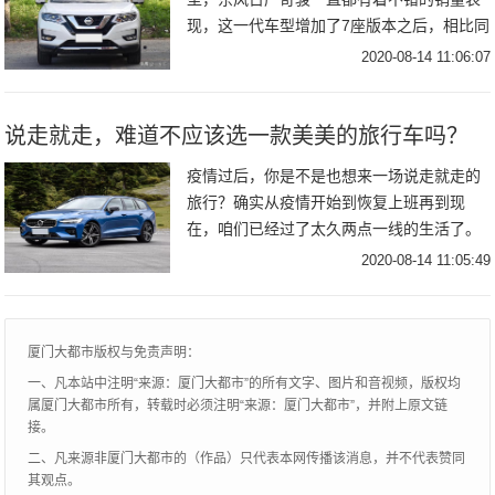
现，这一代车型增加了7座版本之后，相比同
级别其它品牌车型性价比更突出。近日新款
2020-08-14 11:06:07
日产奇骏正式上市，全系共推出8款车型，厂
商指
说走就走，难道不应该选一款美美的旅行车吗？
疫情过后，你是不是也想来一场说走就走的
旅行？确实从疫情开始到恢复上班再到现
在，咱们已经过了太久两点一线的生活了。
但是对于全球现在这个情况，出国游显然是
2020-08-14 11:05:49
非常不明智的选择，国内自驾游显然要更符
合时宜，毕竟
厦门大都市版权与免责声明：
一、凡本站中注明“来源：厦门大都市”的所有文字、图片和音视频，版权均
属厦门大都市所有，转载时必须注明“来源：厦门大都市”，并附上原文链
接。
二、凡来源非厦门大都市的（作品）只代表本网传播该消息，并不代表赞同
其观点。