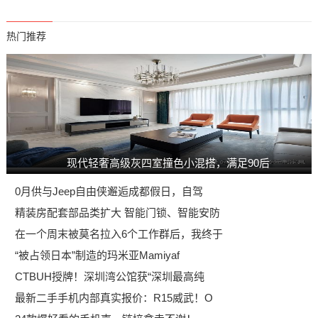
热门推荐
现代轻奢高级灰四室撞色小混搭，满足90后
0月供与Jeep自由侠邂逅成都假日，自驾
精装房配套部品类扩大 智能门锁、智能安防
在一个周末被莫名拉入6个工作群后，我终于
“被占领日本”制造的玛米亚Mamiyaf
CTBUH授牌！深圳湾公馆获“深圳最高纯
最新二手手机内部真实报价：R15威武！O