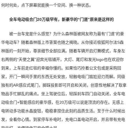
何时何处，点下屏幕就能换一个空间、换一种状态。
全车电动吸合门20万级罕有，新豪华的“门道”原来是这样的
被一台车宠是什么感觉？为什么森林版被网友称为最有“门道”的豪
华电动车？随着森林版上市答案也随之揭晓。从你接近极狐阿尔法S森
林版的一刻开始，尊崇细节全部拉满。随着车辆开启灯舞模式，车身左
右两侧的“天使之翼”迎宾光毯铺开，大灯、尾灯和发光logo也在欢迎你
到来，上车前走红毯的幸福你懂的。如果恰巧拎着公文包或是采购回
家，开门一瞬间手里的东西无处安放，轻触电吸门尴尬迎刃而解。同级
独有的AR感应式尾门，脚踩投影即可开启和关闭，创意性地解决了取拿
物品手忙脚乱的痛点。坐上驾驶位后，轻踩刹车四门自动关闭，全车电
动吸合门+智能感应的豪华感，在20万级可以说是顶流的存在。无感上
电转动多功能水晶旋钮，稳稳拿捏住此刻的品质生活。至于什么时候出
发，全看你心情。到家停车补电时，充电口盖电动开启，并且带有充电