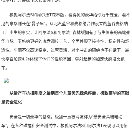
指示灯，方便操作又安全感十足。
极狐阿尔法S和阿尔法T森林版，看得见的豪华给你万千宠爱，看不
见的豪华则长在“骨子里”。从北汽蓝谷和麦格纳合作设立的蓝谷麦格纳
工厂出生的事实，让阿尔法S和阿尔法T森林版拥有了与生俱来的高端豪
华血脉。麦格纳更好的底盘调校工艺，全面兼顾了操控性、稳定性和舒
适性。车辆不仅高速稳定、过弯灵活，对小冲击的隔绝也不在话下。最
快零百加速4.2s体现了他们的性能基因，弹射起步的加速快感堪比跑
车。
从量产车抗扭刚度之最到首个儿童优先绿色座舱，极致豪华的基础
是安全进化
安全是一切豪华的基础，极狐一直被网友称为“最安全高端电动
车”，在各种碰撞和安全测试中，极狐阿尔法S和阿尔法T表现可以用惊