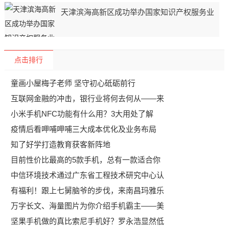
天津滨海高新区成功举办国家知识产权服务业
点击排行
童画小屋梅子老师 坚守初心砥砺前行
互联网金融的冲击，银行业将何去何从——来
小米手机NFC功能有什么用？3大用处了解
疫情后看呷哺呷哺三大成本优化及业务布局
知了好学打造教育获客新阵地
目前性价比最高的5款手机，总有一款适合你
中信环境技术通过广东省工程技术研究中心认
有福利！跟上七舅脑爷的步伐，来南昌玛雅乐
万字长文、海量图片为你介绍手机霸主——美
坚果手机做的真比索尼手机好？罗永浩显然低