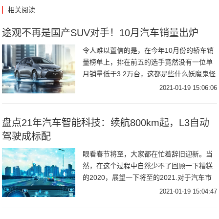
相关阅读
途观不再是国产SUV对手！10月汽车销量出炉
令人难以置信的是，在今年10月份的轿车销
量榜单上，排在前五的选手竟然没有一位单
月销量低于3.2万台，这都是些什么妖魔鬼怪
啊？排在第一的依旧是我们来自上汽大众的
2021-01-19 15:06:06
老朋友--朗逸，第二名则是它的死对头日产
轩
盘点21年汽车智能科技：续航800km起，L3自动
驾驶成标配
眼看春节将至，大家都在忙着辞旧迎新。当
然，在这个过程中自然少不了回顾一下糟糕
的2020，展望一下将至的2021.对于汽车市
场来说，无论是燃油车还是新能源战场，都
2021-01-19 15:04:47
将大刀阔斧，迈向一个新的高度。今天邦老
师