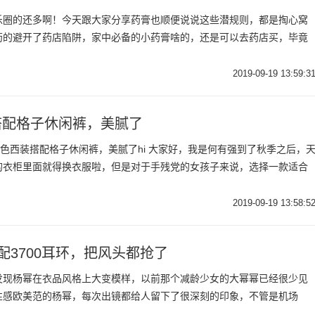
乐圈的还多啊！今天跟大家分享药膏也顺便说说这些潜规则，都是掏心窝
药的避开了药店陷阱，家中必备的小药膏啥的，还是可以去药店买，毕竟
2019-09-19 13:59:3
搭配格子休闲裤，美腻了
地色西装搭配格子休闲裤，美腻了hi 大家好，我是何有强到了秋季之后，
的衣柜里面就得换衣服啦，但是对于手残党的女孩子来说，选择一款适合
2019-09-19 13:58:5
配3700耳环，把风头都抢了
发现杨幂在衣品风格上大变模样，以前那个减龄少女的大幂幂已经很少见
性感欧美范的杨幂，每次出镜都给人留下了很深刻的印象，不管是机场