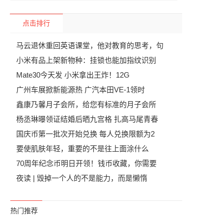
点击排行
马云退休重回英语课堂，他对教育的思考，句
小米有品上架新物种：挂锁也能加指纹识别
Mate30今天发 小米拿出王炸！12G
广州车展掀新能源热 广汽本田VE-1领时
鑫康乃馨月子会所，给您有标准的月子会所
杨丞琳曝领证结婚后晒九宫格 扎高马尾青春
国庆币第一批次开始兑换 每人兑换限额为2
要使肌肤年轻，重要的不是往上面涂什么
70周年纪念币明日开领！钱币收藏，你需要
夜读 | 毁掉一个人的不是能力，而是懒惰
热门推荐