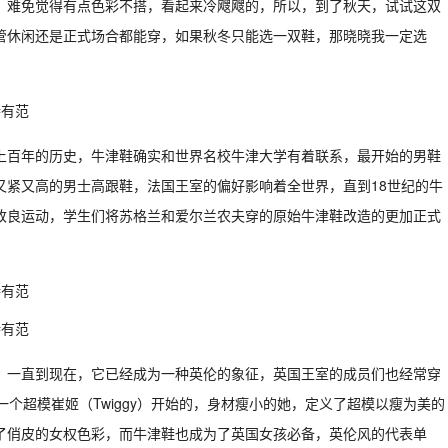
，难免觉得有点色彩不搭，看起来冷飕飕的，所以，到了秋天，试试这双
管休闲还是正式场合都能穿，如果秋冬只能选一双鞋，那晓晓我一定选
上百年的历史，牛津鞋确实和世界名校牛津大学有着联系，最开始的男鞋
又紧又高的男士高跟鞋，法国王室的偏好影响着全世界，直到18世纪的牛
改良运动，学生们将苏格兰和爱尔兰农夫穿的原始牛津鞋改造的更加正式
，一直到现在，它已经成为一种英伦的象征，英国王室的成员们也经常穿
个超模崔姬（Twiggy）开始的，身材瘦小的她，定义了超模以瘦为美的
了俏皮的女权色彩，而牛津鞋也成为了英国女孩必备，英伦风的代表单