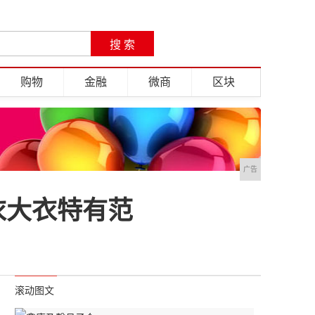
购物
金融
微商
区块
广告
衣大衣特有范
滚动图文