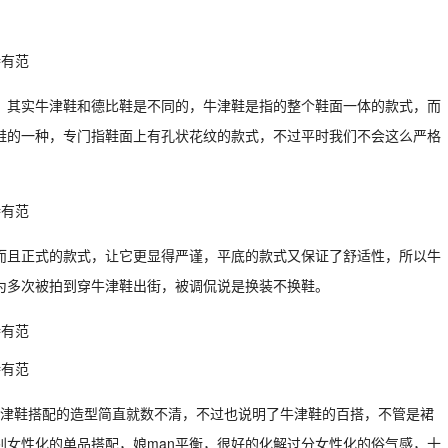
，其实牛津鞋和德比鞋是不同的，牛津鞋是指的整个鞋面一体的款式，而
鞋的一种，专门指鞋面上有孔状花纹的款式，不过平时我们不会这么严格
而且正式的款式，让它更显得严谨，平底的款式又保证了舒适性，所以牛
为多次被拍到穿牛津鞋出街，被调侃说是换装不换鞋。
用牛津鞋搭配的造型简直就数不清，不过也说明了牛津鞋的百搭，不管是裙
别女性化的单品搭配，娘man平衡，很好的化解过分女性化的俗气感，十