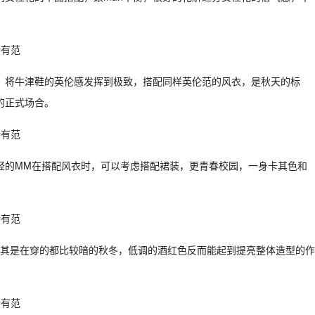
，将牛津鞋的英伦感发挥到极致，搭配同样英伦范的风衣，是秋天的标
的正式场合。
轻的MM在搭配风衣时，可以考虑搭配裙装，更青春校园，一身卡其色和
，尤其是在穿的都比较暗的秋冬，低调的酒红色反而能起到提亮整体造型的作