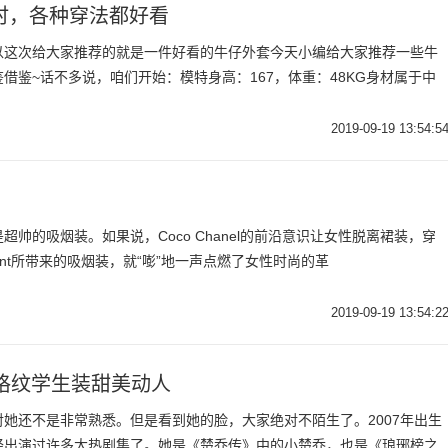
时，各种穿法都好看
以这次给大家推荐的就是一件好看的牛仔外套今天小编给大家推荐一些牛
借鉴~话不多说，咱们开始：模特身高：167，体重：48KG身材属于中
2019-09-19 13:54:5
帅的吸烟装。如果说，Coco Chanel的前沿意识让女性脱离裙装，穿
Laurent所带来的吸烟装，就“嘭”地一声点燃了女性时尚的革
2019-09-19 13:54:2
格纹学生装甜美动人
她还不是非常熟悉。但是看到她的脸，大家绝对不陌生了。2007年出生
经出演过许多大热剧集了。她是《楚乔传》中的小楚乔，也是《琅琊榜之