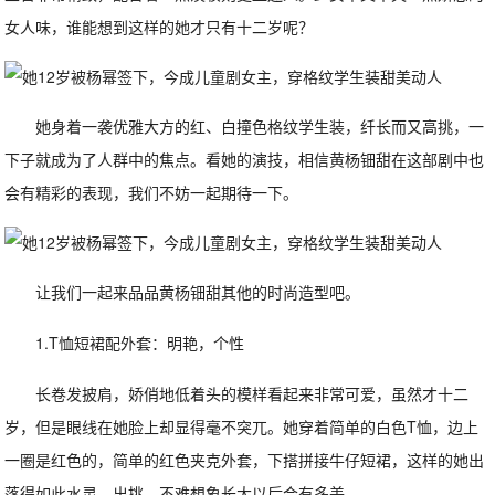
女人味，谁能想到这样的她才只有十二岁呢？
她身着一袭优雅大方的红、白撞色格纹学生装，纤长而又高挑，一
下子就成为了人群中的焦点。看她的演技，相信黄杨钿甜在这部剧中也
会有精彩的表现，我们不妨一起期待一下。
让我们一起来品品黄杨钿甜其他的时尚造型吧。
1.T恤短裙配外套：明艳，个性
长卷发披肩，娇俏地低着头的模样看起来非常可爱，虽然才十二
岁，但是眼线在她脸上却显得毫不突兀。她穿着简单的白色T恤，边上
一圈是红色的，简单的红色夹克外套，下搭拼接牛仔短裙，这样的她出
落得如此水灵、出挑，不难想象长大以后会有多美。