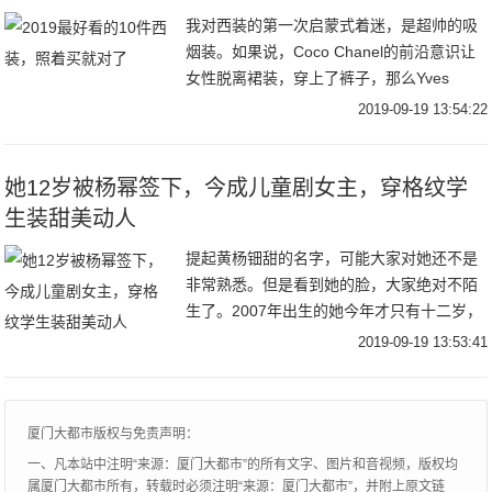
我对西装的第一次启蒙式着迷，是超帅的吸
烟装。如果说，Coco Chanel的前沿意识让
女性脱离裙装，穿上了裤子，那么Yves
Saint Laurent所带来的吸烟装，就“嘭”地一
2019-09-19 13:54:22
声点燃了女性时尚的革
她12岁被杨幂签下，今成儿童剧女主，穿格纹学
生装甜美动人
提起黄杨钿甜的名字，可能大家对她还不是
非常熟悉。但是看到她的脸，大家绝对不陌
生了。2007年出生的她今年才只有十二岁，
但是已经出演过许多大热剧集了。她是《楚
2019-09-19 13:53:41
乔传》中的小楚乔，也是《琅琊榜之风起长
林》中
厦门大都市版权与免责声明：
一、凡本站中注明“来源：厦门大都市”的所有文字、图片和音视频，版权均
属厦门大都市所有，转载时必须注明“来源：厦门大都市”，并附上原文链