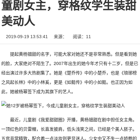
童剧女主，穿格纹学生装甜
美动人
2019-09-19 13:53:41
来源：
阅读：11
提起黄杨钿甜的名字，可能大家对她还不是非常熟悉。但是看到她
的脸，大家绝对不陌生了。2007年出生的她今年才只有十二岁，但是已
经出演过许多大热剧集了。她是《楚乔传》中的小楚乔，也是《琅琊榜
之风起长林》中的小林奚，更是《如懿传》中的小如懿。也正因为如
此，她被杨幂签下成为其旗下的艺人。
最近，儿童剧《我爱甜甜圈》开播，黄杨钿甜在剧中担任女主角。
一顶红色的贝雷帽，长直发披肩，低头浅笑之间，已经是个美人胚子。
五官非常精致，配合着一点淡妆则更显迷人。少女中又不失一点娇憨的