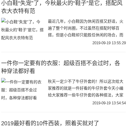
小白鞋“失宠”了，今秋最火的“鞋子”是它，搭配风
衣大衣特有范
最近几年，小白鞋因为休闲百搭又舒适，火
遍了整个时尚圈，不过虽然在搭配时够百
搭，但是小白鞋却只能胜任休闲的场合，而
且到了秋冬，穿的服装颜色越来越深，脚上
2019-09-19 13:55:29
再穿一双小白鞋，难免觉得有点色彩不搭，
看起来冷飕飕
一件你一定要有的衣服：超级百搭不会过时，各
种穿法都好看
秋天一定少不了牛仔外套的！所以这次给大
家推荐的就是一件好看的牛仔外套今天小编
给大家推荐一些牛仔外套的各种搭法，大家
可以借鉴借鉴~话不多说，咱们开始：模特身
2019-09-19 13:54:54
高：167，体重：48KG身材属于中等不胖，
脸
2019最好看的10件西装，照着买就对了