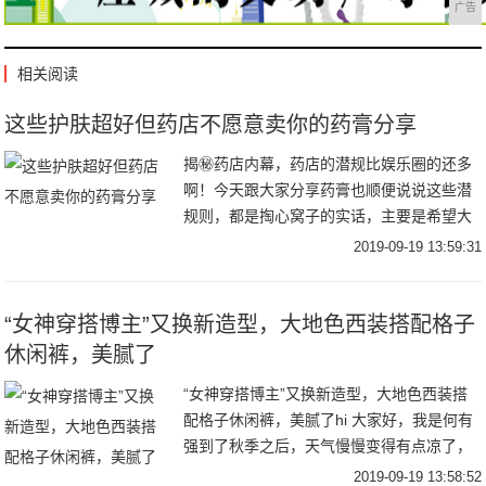
广告
相关阅读
这些护肤超好但药店不愿意卖你的药膏分享
揭㊙️药店内幕，药店的潜规比娱乐圈的还多
啊！今天跟大家分享药膏也顺便说说这些潜
规则，都是掏心窝子的实话，主要是希望大
家去买药的避开了药店陷阱，家中必备的小
2019-09-19 13:59:31
药膏啥的，还是可以去药店买，毕竟更方便~
我自己
“女神穿搭博主”又换新造型，大地色西装搭配格子
休闲裤，美腻了
“女神穿搭博主”又换新造型，大地色西装搭
配格子休闲裤，美腻了hi 大家好，我是何有
强到了秋季之后，天气慢慢变得有点凉了，
那么我们的衣柜里面就得换衣服啦，但是对
2019-09-19 13:58:52