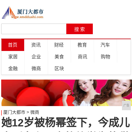
首页
资讯
财经
教育
汽车
家居
企业
美食
商讯
购物
金融
微商
区块
广告
厦门大都市
>
微商
她12岁被杨幂签下，今成儿