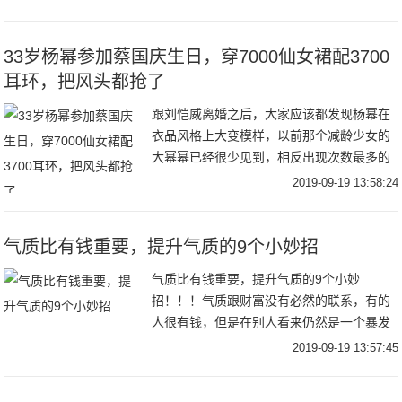
于手残党的女孩子来说，选择一款适合自己
的衣
33岁杨幂参加蔡国庆生日，穿7000仙女裙配3700
耳环，把风头都抢了
跟刘恺威离婚之后，大家应该都发现杨幂在
衣品风格上大变模样，以前那个减龄少女的
大幂幂已经很少见到，相反出现次数最多的
就是那性感欧美范的杨幂，每次出镜都给人
2019-09-19 13:58:24
留下了很深刻的印象，不管是机场look也好
街拍美
气质比有钱重要，提升气质的9个小妙招
气质比有钱重要，提升气质的9个小妙
招！！！气质跟财富没有必然的联系，有的
人很有钱，但是在别人看来仍然是一个暴发
户，说白了就是缺乏气质；而有的人虽然现
2019-09-19 13:57:45
在很穷，但是他有气质，依然能够赢得大家
的尊敬和欣赏。