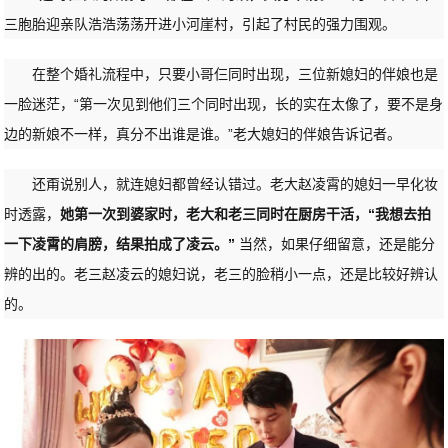
三胞胎迎亲队浩浩荡荡开进小河崖村，引起了村民的强力围观。
在整个婚礼流程中，只要小哥仨同时出现，三位新媳妇的伴娘也是
一脸迷茫，“第一次见到他们三个同时出现，长的实在太像了，要不是身
边的新娘不一样，真分不出谁是谁。”老大媳妇的伴娘告诉记者。
还甭说别人，就连媳妇都曾经认错过。老大赵凌霄的媳妇一早化妆
时透露，
她第一次到婆家时，老大和老三同时在厨房干活，“我想去拍
一下凌霄的肩膀，结果拍成了凌云。”
当然，如果仔细留意，还是能分
辨的出的。老三赵凌云的媳妇说，老三的脸稍小一点，还是比较好辨认
的。