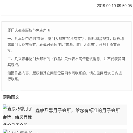
中国油画学会副主席，中央美术学院客座教
2019-09-19 09:59:05
授。一个人可以不优秀，但必须要进步。看
到过这
厦门大都市版权与免责声明：
一、凡本站中注明“来源：厦门大都市”的所有文字、图片和音视频，版权均
属厦门大都市所有，转载时必须注明“来源：厦门大都市”，并附上原文链
接。
二、凡来源非厦门大都市的（作品）只代表本网传播该消息，并不代表赞同
其观点。
如因作品内容、版权和其它问题需要同本网联系的，请在见网后30日内进
行联系。
滚动图文
鑫康乃馨月子会所，给您有标准的月子会所