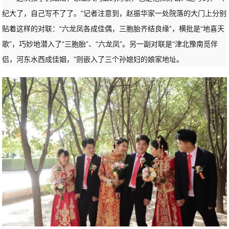
纪大了，自己写不了了。”记者注意到，赵振华家一处院落的大门上分别
贴着这样的对联：“六龙凤各成佳偶，三胞胎齐结良缘”，横批是“地喜天
歌”，巧妙地潜入了“三胞胎”、“六龙凤”。另一副对联是“津北豫南觅伴
侣，河东水西成佳姻，”则嵌入了三个孙媳妇的娘家地址。