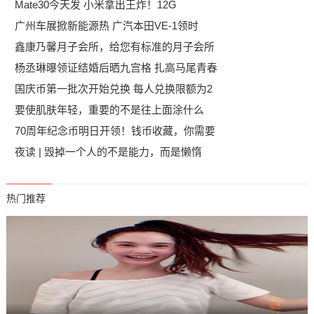
Mate30今天发 小米拿出王炸！12G
广州车展掀新能源热 广汽本田VE-1领时
鑫康乃馨月子会所，给您有标准的月子会所
杨丞琳曝领证结婚后晒九宫格 扎高马尾青春
国庆币第一批次开始兑换 每人兑换限额为2
要使肌肤年轻，重要的不是往上面涂什么
70周年纪念币明日开领！钱币收藏，你需要
夜读 | 毁掉一个人的不是能力，而是懒惰
热门推荐