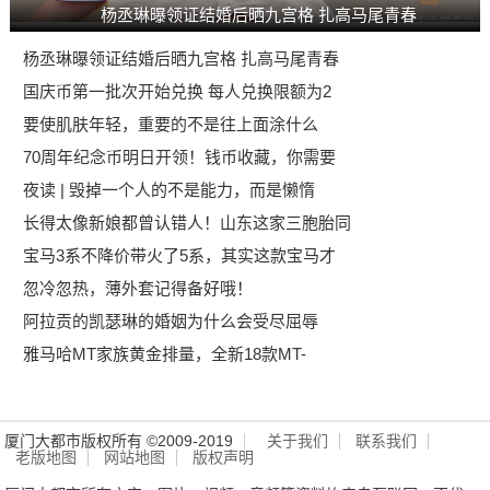
杨丞琳曝领证结婚后晒九宫格 扎高马尾青春
杨丞琳曝领证结婚后晒九宫格 扎高马尾青春
国庆币第一批次开始兑换 每人兑换限额为2
要使肌肤年轻，重要的不是往上面涂什么
70周年纪念币明日开领！钱币收藏，你需要
夜读 | 毁掉一个人的不是能力，而是懒惰
长得太像新娘都曾认错人！山东这家三胞胎同
宝马3系不降价带火了5系，其实这款宝马才
忽冷忽热，薄外套记得备好哦！
阿拉贡的凯瑟琳的婚姻为什么会受尽屈辱
雅马哈MT家族黄金排量，全新18款MT-
厦门大都市版权所有 ©2009-2019
关于我们
联系我们
老版地图
网站地图
版权声明