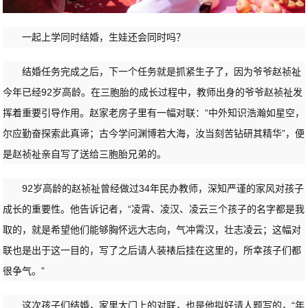
一起上学同时结婚，生娃还会同时吗？
结婚任务完成之后，下一个任务就是抓紧生子了，因为爷爷赵祯祉
今年已经92岁高龄。在三胞胎的成长过程中，教师出身的爷爷赵祯祉发
挥着重要引导作用。赵家老房子里有一幅对联：“中外知识浩瀚如星空，
尔应勤奋探索此真谛；古今学问渊博若大海，汝当刻苦钻研其精华”，便
是赵祯祉亲自写了送给三胞胎兄弟的。
92岁高龄的赵祯祉曾经做过34年民办教师，深知严谨的家风对孩子
成长的重要性。他告诉记者，“凌霄、凌汉、凌云三个孩子的名字都是我
取的，就是希望他们能够胸怀远大志向，气冲霄汉，壮志凌云；这幅对
联也是出于这一目的，写了之后请人装裱后挂在这里的，所幸孩子们都
很争气。”
这次孩子们结婚，家里大门上的对联，也是他拟好请人题写的，“年