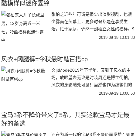
酷模样似迷你霆锋
张柏芝近些年可谓是很少出演影视剧，也很
少露面在荧幕上，更多时候都是在享受生
活，忙于家庭，俨然一副独立女性的模样。9
月18日，张柏芝在社交平台分享了自己出海
2019-09-19 10:01:30
滑水的视频，视频中张柏芝穿着吊带和短
裤，身材凹
风衣+阔腿裤=今秋最时髦百搭cp
文|itMode2019年下半年，又到了风衣的主
场，放眼望去无论是时装周还是博主街拍，
风衣的身影随处可见！当然也作为编辑们的
心头好，风衣当然是每年秋季不能避免的话
2019-09-19 10:00:50
题之一跳脱时髦圈流行趋势，回归到最实穿
宝马3系不降价带火了5系，其实这款宝马才是最
好的备选
还在为新一代的宝马3系不降价而发愁？如果