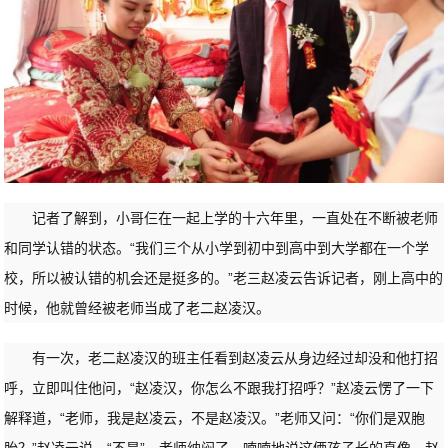
记者了解到，小哥仨在一起上学的十六年里，一直处在不断被老师
和同学认错的状态。“我们三个从小学到初中到高中到大学都在一个学
校，所以被认错的机会还是挺多的。”老三赵凌云告诉记者，刚上高中的
时候，他就曾经被老师当成了老二赵凌汉。
有一次，老二赵凌汉的班主任看到赵凌云从身边经过却没和他打招
呼，立即叫住他问，“赵凌汉，你怎么不跟我打招呼？”赵凌云愣了一下
解释道，“老师，我是赵凌云，不是赵凌汉。”老师又问：“你们是双胞
胎？”赵凌云说，“不是”。老师纳闷了，喃喃地说这俩孩子长的真像。赵