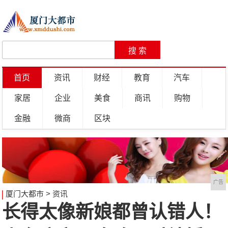
首页
资讯
财经
教育
汽车
家居
企业
美食
商讯
购物
金融
微商
区块
广告
厦门大都市
>
资讯
长得太像新娘都曾认错人！