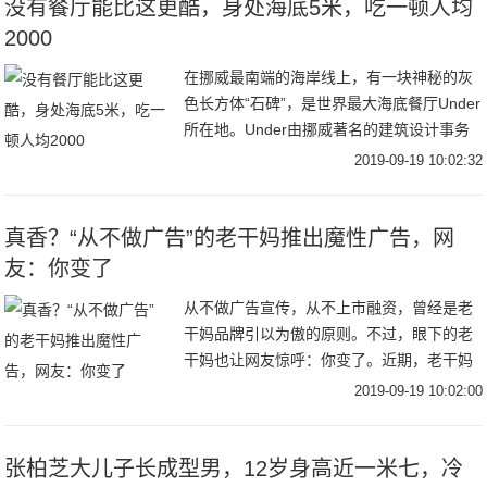
没有餐厅能比这更酷，身处海底5米，吃一顿人均
2000
在挪威最南端的海岸线上，有一块神秘的灰
色长方体“石碑”，是世界最大海底餐厅Under
所在地。Under由挪威著名的建筑设计事务
所Snøhetta 操刀设计。建筑内底部还有一整
2019-09-19 10:02:32
面巨大的观景窗，像一个沉在
真香？“从不做广告”的老干妈推出魔性广告，网
友：你变了
从不做广告宣传，从不上市融资，曾经是老
干妈品牌引以为傲的原则。不过，眼下的老
干妈也让网友惊呼：你变了。近期，老干妈
凭借一则魔性十足的广告走红网络。不仅如
2019-09-19 10:02:00
此，早在去年，它就曾玩过跨界，例如亮相
纽约时装周
张柏芝大儿子长成型男，12岁身高近一米七，冷