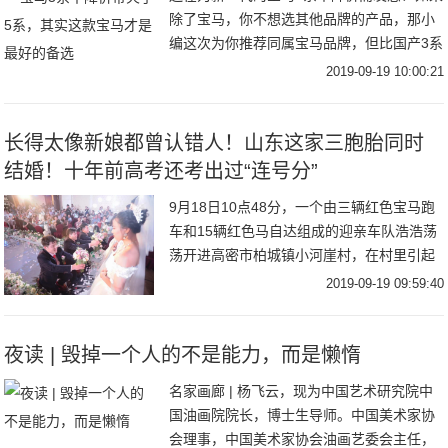
除了宝马，你不想选其他品牌的产品，那小
编这次为你推荐同属宝马品牌，但比国产3系
更加彰显运动的车型——宝马3系GT。为什
2019-09-19 10:00:21
么小编会推荐这款？让我们先来看看宝马3系
究
长得太像新娘都曾认错人！山东这家三胞胎同时
结婚！十年前高考还考出过“连号分”
9月18日10点48分，一个由三辆红色宝马跑
车和15辆红色马自达组成的迎亲车队浩浩荡
荡开进高密市柏城镇小河崖村，在村里引起
一番沸腾。这是谁家的孩子结婚？竟然搞了
2019-09-19 09:59:40
这么大的排场？原来，是村里赵振华家的三
胞
夜读 | 毁掉一个人的不是能力，而是懒惰
名家画廊 | 杨飞云，现为中国艺术研究院中
国油画院院长，博士生导师。中国美术家协
会理事，中国美术家协会油画艺委会主任，