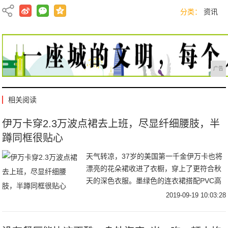
分类：
资讯
广告
相关阅读
伊万卡穿2.3万波点裙去上班，尽显纤细腰肢，半
蹲同框很贴心
天气转凉，37岁的美国第一千金伊万卡也将
漂亮的花朵裙收进了衣橱，穿上了更符合秋
天的深色衣服。墨绿色的连衣裙搭配PVC高
跟鞋，受到了时尚评论的交口称赞，而裙摆
2019-09-19 10:03:28
上的开衩，更是让很多男粉丝沸腾，若隐若
现才更