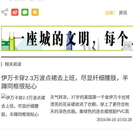
分类：
资讯
广告
相关阅读
伊万卡穿2.3万波点裙去上班，尽显纤细腰肢，半
蹲同框很贴心
天气转凉，37岁的美国第一千金伊万卡也将
漂亮的花朵裙收进了衣橱，穿上了更符合秋
天的深色衣服。墨绿色的连衣裙搭配PVC高
跟鞋，受到了时尚评论的交口称赞，而裙摆
2019-09-19 10:03:28
上的开衩，更是让很多男粉丝沸腾，若隐若
现才更