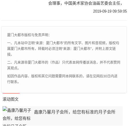
会理事，中国美术家协会油画艺委会主任，
中国油画学会副主席，中央美术学院客座教
2019-09-19 09:59:05
授。一个人可以不优秀，但必须要进步。看
到过这
厦门大都市版权与免责声明：
一、凡本站中注明“来源：厦门大都市”的所有文字、图片和音视频，版权均
属厦门大都市所有，转载时必须注明“来源：厦门大都市”，并附上原文链
接。
二、凡来源非厦门大都市的（作品）只代表本网传播该消息，并不代表赞同
其观点。
如因作品内容、版权和其它问题需要同本网联系的，请在见网后30日内进
行联系。
滚动图文
鑫康乃馨月子会所，给您有标准的月子会所