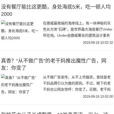
没有餐厅能比这更酷，身处海底5米，吃一顿人均
2000
在挪威最南端的海岸线上，有一块神秘的灰
色长方体“石碑”，是世界最大海底餐厅Under
所在地。Under由挪威著名的建筑设计事务
所Snøhetta 操刀设计。建筑内底部还有一整
2019-09-19 10:02:32
面巨大的观景窗，像一个沉在
真香？“从不做广告”的老干妈推出魔性广告，网
友：你变了
从不做广告宣传，从不上市融资，曾经是老
干妈品牌引以为傲的原则。不过，眼下的老
干妈也让网友惊呼：你变了。近期，老干妈
凭借一则魔性十足的广告走红网络。不仅如
2019-09-19 10:02:00
此，早在去年，它就曾玩过跨界，例如亮相
纽约时装周