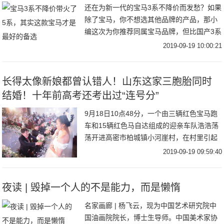
还在为新一代的宝马3系不降价而发愁？如果
除了宝马，你不想选其他品牌的产品，那小
编这次为你推荐同属宝马品牌，但比国产3系
更加彰显运动的车型——宝马3系GT。为什
2019-09-19 10:00:21
么小编会推荐这款？让我们先来看看宝马3系
究
长得太像新娘都曾认错人！山东这家三胞胎同时
结婚！十年前高考还考出过“连号分”
9月18日10点48分，一个由三辆红色宝马跑
车和15辆红色马自达组成的迎亲车队浩浩荡
荡开进高密市柏城镇小河崖村，在村里引起
一番沸腾。这是谁家的孩子结婚？竟然搞了
2019-09-19 09:59:40
这么大的排场？原来，是村里赵振华家的三
胞
夜读 | 毁掉一个人的不是能力，而是懒惰
名家画廊 | 杨飞云，现为中国艺术研究院中
国油画院院长，博士生导师。中国美术家协