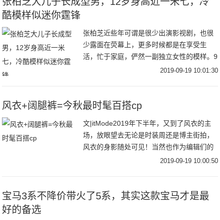
张柏芝大儿子长成型男，12岁身高近一米七，冷
酷模样似迷你霆锋
张柏芝近些年可谓是很少出演影视剧，也很
少露面在荧幕上，更多时候都是在享受生
活，忙于家庭，俨然一副独立女性的模样。9
月18日，张柏芝在社交平台分享了自己出海
2019-09-19 10:01:30
滑水的视频，视频中张柏芝穿着吊带和短
裤，身材凹
风衣+阔腿裤=今秋最时髦百搭cp
文|itMode2019年下半年，又到了风衣的主
场，放眼望去无论是时装周还是博主街拍，
风衣的身影随处可见！当然也作为编辑们的
心头好，风衣当然是每年秋季不能避免的话
2019-09-19 10:00:50
题之一跳脱时髦圈流行趋势，回归到最实穿
宝马3系不降价带火了5系，其实这款宝马才是最
好的备选