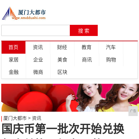
首页
资讯
财经
教育
汽车
家居
企业
美食
商讯
购物
金融
微商
区块
广告
厦门大都市
>
资讯
国庆币第一批次开始兑换