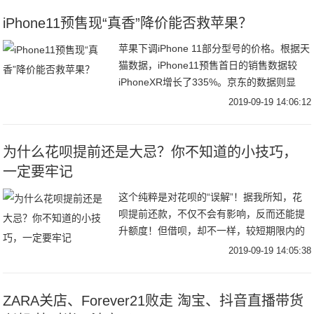
iPhone11预售现“真香”降价能否救苹果？
苹果下调iPhone 11部分型号的价格。根据天
猫数据，iPhone11预售首日的销售数据较
iPhoneXR增长了335%。京东的数据则显
示，iPhone11预售销量同比增长480%。9月
2019-09-19 14:06:12
11日苹果发
为什么花呗提前还是大忌？你不知道的小技巧，
一定要牢记
这个纯粹是对花呗的“误解”！据我所知，花
呗提前还款，不仅不会有影响，反而还能提
升额度！但借呗，却不一样，较短期限内的
频繁借贷，的确有可能会被降额、甚至被关
2019-09-19 14:05:38
闭的！花呗，对标银行信用卡，是鼓励用户
提前还款
ZARA关店、Forever21败走 淘宝、抖音直播带货