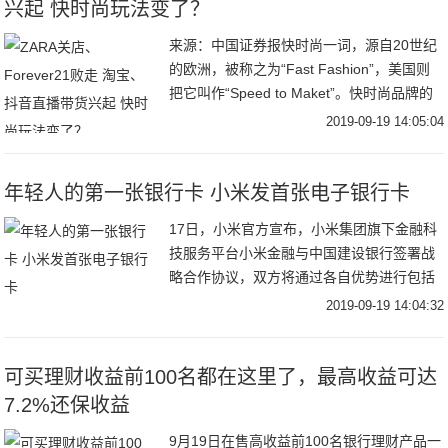
兴起 快时尚玩法变了？
来源：中国证券报快时尚一词，源自20世纪
的欧洲，被称之为“Fast Fashion”，美国则
把它叫作“Speed to Maket”。快时尚品牌的
核心三大特质：上货时间快、价格亲民与紧
2019-09-19 14:05:04
跟潮流，这些激发
年轻人的第一张银行卡 小米发首张电子银行卡
17日，小米官方宣布，小米集团旗下金融科
技服务平台小米金融与中国建设银行签署战
略合作协议，双方将通过各自优势进行包括
结算、支付、消费金融、理财与基金、电子
2019-09-19 14:04:32
账户、信用卡、保险等多个业务领域深度合
作的金融
可买理财收益前100名都在这里了，最高收益可达
7.2%还保收益
9月19日在售高收益前100名银行理财产品一