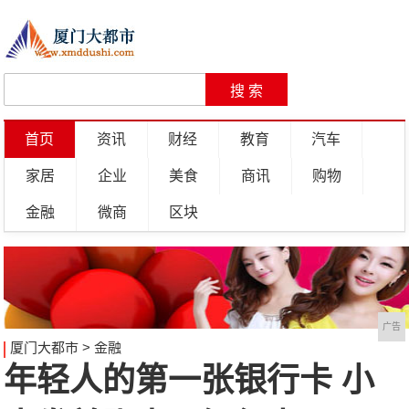
首页
资讯
财经
教育
汽车
家居
企业
美食
商讯
购物
金融
微商
区块
广告
厦门大都市
>
金融
年轻人的第一张银行卡 小