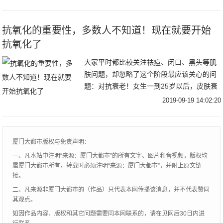
“好规划智能理财规划”服务数据来总结，中
国
抗氧化的重要性，多数人不知道！现在就要开始
抗氧化了
大家平时都比较关注祛痘、闭口、黑头等肌
肤问题，却忽略了这个阶段最应该关心的问
题：对抗衰老！女生一到25岁以后，皮肤衰
老氧化的快。最明显的表现就是皮肤暗黄，
2019-09-19 14:02:20
特别是经常化妆、对着手机电脑和熬夜的皮
肤，如果
厦门大都市版权与免责声明：
一、凡本站中注明“来源：厦门大都市”的所有文字、图片和音视频，版权均
属厦门大都市所有，转载时必须注明“来源：厦门大都市”，并附上原文链
接。
二、凡来源非厦门大都市的（作品）只代表本网传播该消息，并不代表赞同
其观点。
如因作品内容、版权和其它问题需要同本网联系的，请在见网后30日内进