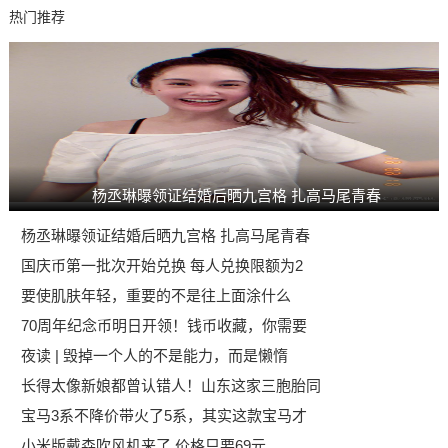
热门推荐
杨丞琳曝领证结婚后晒九宫格 扎高马尾青春
杨丞琳曝领证结婚后晒九宫格 扎高马尾青春
国庆币第一批次开始兑换 每人兑换限额为2
要使肌肤年轻，重要的不是往上面涂什么
70周年纪念币明日开领！钱币收藏，你需要
夜读 | 毁掉一个人的不是能力，而是懒惰
长得太像新娘都曾认错人！山东这家三胞胎同
宝马3系不降价带火了5系，其实这款宝马才
小米版戴森吹风机来了 价格只要69元