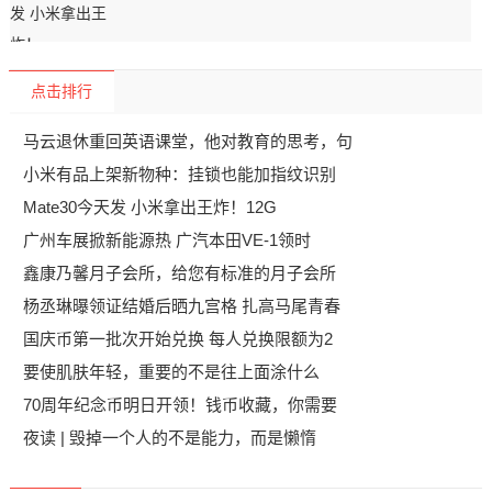
点击排行
马云退休重回英语课堂，他对教育的思考，句
小米有品上架新物种：挂锁也能加指纹识别
Mate30今天发 小米拿出王炸！12G
广州车展掀新能源热 广汽本田VE-1领时
鑫康乃馨月子会所，给您有标准的月子会所
杨丞琳曝领证结婚后晒九宫格 扎高马尾青春
国庆币第一批次开始兑换 每人兑换限额为2
要使肌肤年轻，重要的不是往上面涂什么
70周年纪念币明日开领！钱币收藏，你需要
夜读 | 毁掉一个人的不是能力，而是懒惰