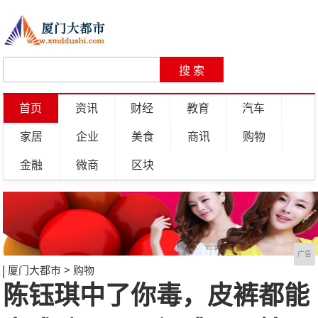
首页
资讯
财经
教育
汽车
家居
企业
美食
商讯
购物
金融
微商
区块
广告
厦门大都市
>
购物
陈钰琪中了你毒，皮裤都能