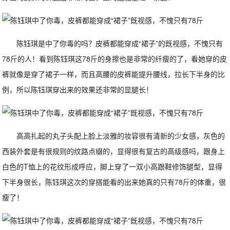
陈钰琪是中了你毒的吗？皮裤都能穿成“裙子”的既视感，不愧只有
78斤的人！看到陈钰琪这78斤的身擦也是非常的纤瘦的了，看她穿的皮
裤就像是穿了裙子一样，而且高腰的皮裤能提升腰线，拉长下半身的比
例，所以陈钰琪穿出来的效果还非常的显腿长！
高高扎起的丸子头配上脸上淡雅的妆容很有清新的少女感，灰色的
西装外套是有很规则的纹路点缀的，显得很有复古的高级感吗，跟身上
白色的T恤上的花纹形成呼应，脚上穿了一双小高跟鞋修饰腿型，显得
下半身很长，陈钰琪这次的穿搭能看的出来她真的只有78斤的体重，很
瘦了！