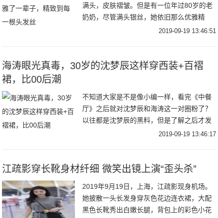
满头，皮肤褶皱。但是有一位年过80岁的老
奶奶，尽管满头银丝，她依旧那么优雅精
致。下面我们来说一下这位老奶奶吧。俄罗
2019-09-19 13:46:51
斯老人达莉娅精致了一辈子，就算现在年过
八旬，每次
海涛眼光真毒，30岁的沈梦辰这样穿西装+百褶
裙，比00后潮
不知道大家是不是像小编一样，看完《中餐
厅》之后就对沈梦辰和海涛这一对圈粉了？
以往都是沈梦辰的黑料，但是了解之后才发
现，其实沈梦辰的性格开朗， 大大咧咧的很
2019-09-19 13:46:17
让人喜欢。最近还发现了沈梦辰的衣品还很
好，身材
江疏影穿长靴身材纤细 微笑出镜上演“歪头杀”
2019年9月19日，上海，江疏影现身机场。
她披散一头长发身穿灰色花边连衣裙，大配
黑色长靴秀出白嫩长腿，背包上的彩色小花