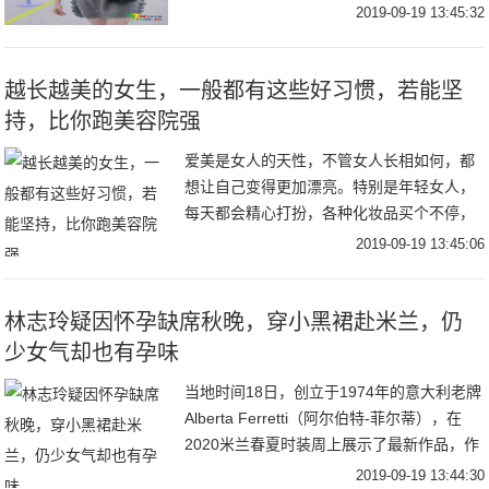
装饰很是可爱。见到跟拍后，江疏影背过双
2019-09-19 13:45:32
手微笑出镜歪头卖萌，简直甜化了！
越长越美的女生，一般都有这些好习惯，若能坚
持，比你跑美容院强
爱美是女人的天性，不管女人长相如何，都
想让自己变得更加漂亮。特别是年轻女人，
每天都会精心打扮，各种化妆品买个不停，
而且很多人女人还经常去美容店做护理，就
2019-09-19 13:45:06
是想让自己越来越漂亮。其实，在生活中养
成良好的习
林志玲疑因怀孕缺席秋晚，穿小黑裙赴米兰，仍
少女气却也有孕味
当地时间18日，创立于1974年的意大利老牌
Alberta Ferretti（阿尔伯特-菲尔蒂），在
2020米兰春夏时装周上展示了最新作品，作
品既有冷艳的晚礼裙，也有卡其色为主的狩
2019-09-19 13:44:30