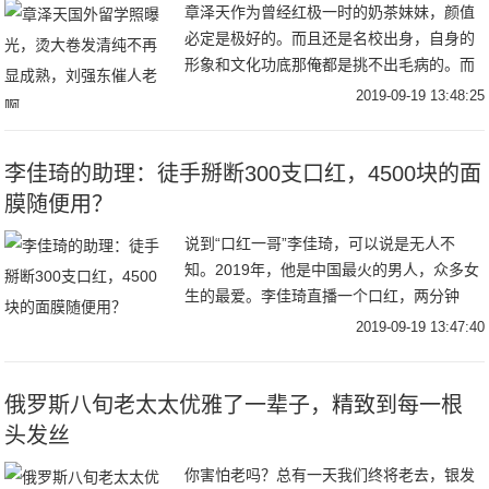
章泽天作为曾经红极一时的奶茶妹妹，颜值
必定是极好的。而且还是名校出身，自身的
形象和文化功底那俺都是挑不出毛病的。而
且现在的章泽天已经褪去曾经的青涩，越来
2019-09-19 13:48:25
越有女人味了，从她的衣着搭配就能明显的
看出来。在
李佳琦的助理：徒手掰断300支口红，4500块的面
膜随便用？
说到“口红一哥”李佳琦，可以说是无人不
知。2019年，他是中国最火的男人，众多女
生的最爱。李佳琦直播一个口红，两分钟
内，口红就能在线上销售一空，线下也是几
2019-09-19 13:47:40
小时断货。不光是年轻的小姑娘，就连60多
岁的奶
俄罗斯八旬老太太优雅了一辈子，精致到每一根
头发丝
你害怕老吗？总有一天我们终将老去，银发