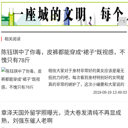
广告
相关阅读
陈钰琪中了你毒，皮裤都能穿成“裙子”既视感，不
愧只有78斤
相信大家对于身材非常好的美女应该是毫无
抵抗力的吧，每次看到身材特别好的女明星
真的非常的嫉妒了，这次小编要和大家说的
就是唐嫣旗下最火的小花陈钰琪，她的身材
2019-09-19 13:49:03
就是很让人嫉妒的那种，她的官方身高是1米
64.有
章泽天国外留学照曝光，烫大卷发清纯不再显成
熟，刘强东催人老啊