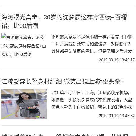
斯老人达莉娅精致了一辈子，就算现在年过
八旬，每次
海涛眼光真毒，30岁的沈梦辰这样穿西装+百褶
裙，比00后潮
不知道大家是不是像小编一样，看完《中餐
厅》之后就对沈梦辰和海涛这一对圈粉了？
以往都是沈梦辰的黑料，但是了解之后才发
现，其实沈梦辰的性格开朗， 大大咧咧的很
2019-09-19 13:46:17
让人喜欢。最近还发现了沈梦辰的衣品还很
好，身材
江疏影穿长靴身材纤细 微笑出镜上演“歪头杀”
2019年9月19日，上海，江疏影现身机场。
她披散一头长发身穿灰色花边连衣裙，大配
黑色长靴秀出白嫩长腿，背包上的彩色小花
装饰很是可爱。见到跟拍后，江疏影背过双
2019-09-19 13:45:32
手微笑出镜歪头卖萌，简直甜化了！