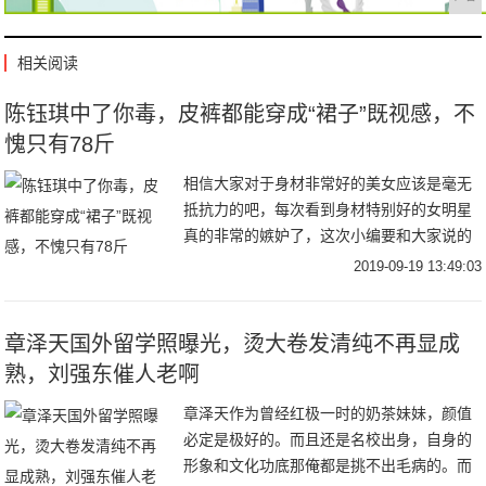
相关阅读
陈钰琪中了你毒，皮裤都能穿成“裙子”既视感，不
愧只有78斤
相信大家对于身材非常好的美女应该是毫无
抵抗力的吧，每次看到身材特别好的女明星
真的非常的嫉妒了，这次小编要和大家说的
就是唐嫣旗下最火的小花陈钰琪，她的身材
2019-09-19 13:49:03
就是很让人嫉妒的那种，她的官方身高是1米
64.有
章泽天国外留学照曝光，烫大卷发清纯不再显成
熟，刘强东催人老啊
章泽天作为曾经红极一时的奶茶妹妹，颜值
必定是极好的。而且还是名校出身，自身的
形象和文化功底那俺都是挑不出毛病的。而