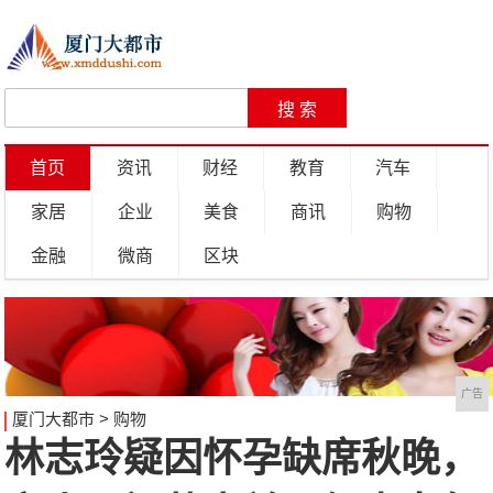
首页
资讯
财经
教育
汽车
家居
企业
美食
商讯
购物
金融
微商
区块
广告
厦门大都市
>
购物
林志玲疑因怀孕缺席秋晚，