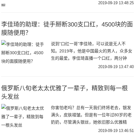
且现在的章泽天已经褪去曾经的青涩，越来
2019-09-19 13:48:25
越有女人味了，从她的衣着搭配就能明显的
看出来。在
李佳琦的助理：徒手掰断300支口红，4500块的面
膜随便用？
说到“口红一哥”李佳琦，可以说是无人不
知。2019年，他是中国最火的男人，众多女
生的最爱。李佳琦直播一个口红，两分钟
内，口红就能在线上销售一空，线下也是几
2019-09-19 13:47:40
小时断货。不光是年轻的小姑娘，就连60多
岁的奶
俄罗斯八旬老太太优雅了一辈子，精致到每一根
头发丝
你害怕老吗？总有一天我们终将老去，银发
满头，皮肤褶皱。但是有一位年过80岁的老
奶奶，尽管满头银丝，她依旧那么优雅精
致。下面我们来说一下这位老奶奶吧。俄罗
2019-09-19 13:46:51