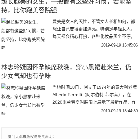
越长越美的女生，一般都有这些好习惯，若能坚
持，比你跑美容院强
爱美是女人的天性，不管女人长相如何，都
想让自己变得更加漂亮。特别是年轻女人，
每天都会精心打扮，各种化妆品买个不停，
而且很多人女人还经常去美容店做护理，就
2019-09-19 13:45:06
是想让自己越来越漂亮。其实，在生活中养
成良好的习
林志玲疑因怀孕缺席秋晚，穿小黑裙赴米兰，仍
少女气却也有孕味
当地时间18日，创立于1974年的意大利老牌
Alberta Ferretti（阿尔伯特-菲尔蒂），在
2020米兰春夏时装周上展示了最新作品，作
品既有冷艳的晚礼裙，也有卡其色为主的狩
2019-09-19 13:44:30
猎装，让在场的看秀嘉
厦门大都市版权与免责声明：