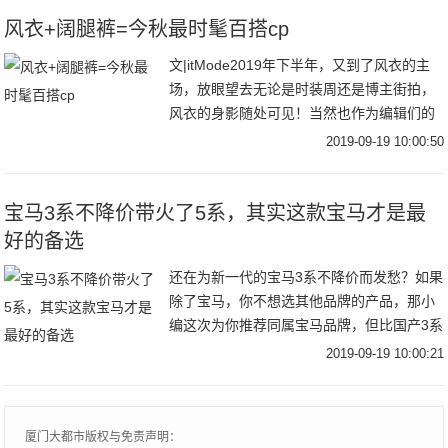
裤，身材凹
风衣+阔腿裤=今秋最时髦百搭cp
文|itMode2019年下半年，又到了风衣的主
场，放眼望去无论是时装周还是博主街拍，
风衣的身影随处可见！当然也作为编辑们的
心头好，风衣当然是每年秋季不能避免的话
2019-09-19 10:00:50
题之一跳脱时髦圈流行趋势，回归到最实穿
宝马3系不降价带火了5系，其实这款宝马才是最
好的备选
还在为新一代的宝马3系不降价而发愁？如果
除了宝马，你不想选其他品牌的产品，那小
编这次为你推荐同属宝马品牌，但比国产3系
更加彰显运动的车型——宝马3系GT。为什
2019-09-19 10:00:21
么小编会推荐这款？让我们先来看看宝马3系
究
厦门大都市版权与免责声明：