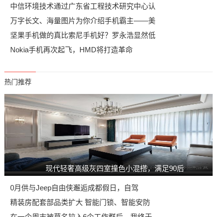
中信环境技术通过广东省工程技术研究中心认
万字长文、海量图片为你介绍手机霸主——美
坚果手机做的真比索尼手机好？罗永浩显然低
Nokia手机再次起飞，HMD将打造革命
热门推荐
现代轻奢高级灰四室撞色小混搭，满足90后
0月供与Jeep自由侠邂逅成都假日，自驾
精装房配套部品类扩大 智能门锁、智能安防
在一个周末被莫名拉入6个工作群后，我终于