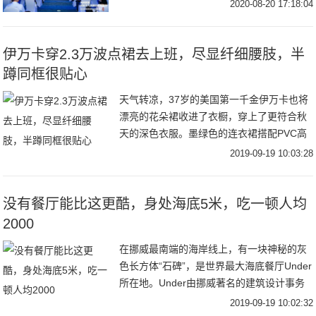
础设施”，激发数字经济这一新动能，由福建
2020-08-20 17:18:04
伊万卡穿2.3万波点裙去上班，尽显纤细腰肢，半
蹲同框很贴心
天气转凉，37岁的美国第一千金伊万卡也将
漂亮的花朵裙收进了衣橱，穿上了更符合秋
天的深色衣服。墨绿色的连衣裙搭配PVC高
跟鞋，受到了时尚评论的交口称赞，而裙摆
2019-09-19 10:03:28
上的开衩，更是让很多男粉丝沸腾，若隐若
现才更
没有餐厅能比这更酷，身处海底5米，吃一顿人均
2000
在挪威最南端的海岸线上，有一块神秘的灰
色长方体“石碑”，是世界最大海底餐厅Under
所在地。Under由挪威著名的建筑设计事务
所Snøhetta 操刀设计。建筑内底部还有一整
2019-09-19 10:02:32