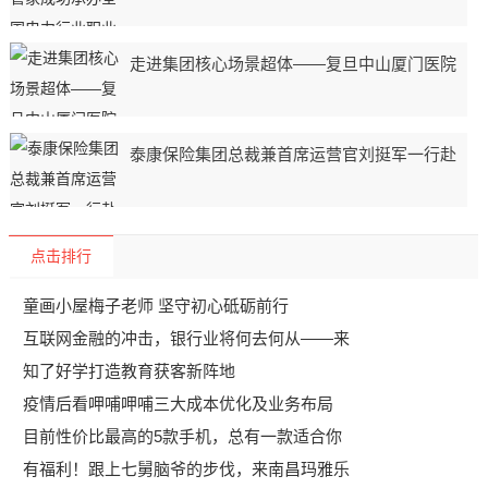
走进集团核心场景超体——复旦中山厦门医院
泰康保险集团总裁兼首席运营官刘挺军一行赴
点击排行
童画小屋梅子老师 坚守初心砥砺前行
互联网金融的冲击，银行业将何去何从——来
知了好学打造教育获客新阵地
疫情后看呷哺呷哺三大成本优化及业务布局
目前性价比最高的5款手机，总有一款适合你
有福利！跟上七舅脑爷的步伐，来南昌玛雅乐