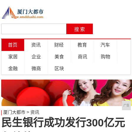
首页
资讯
财经
教育
汽车
家居
企业
美食
商讯
购物
金融
微商
区块
广告
厦门大都市
>
资讯
民生银行成功发行300亿元