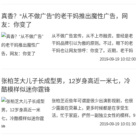
面巨大的观景窗，像一个沉在
真香？“从不做广告”的老干妈推出魔性广告，网
友：你变了
从不做广告宣传，从不上市融资，曾经是老
干妈品牌引以为傲的原则。不过，眼下的老
干妈也让网友惊呼：你变了。近期，老干妈
凭借一则魔性十足的广告走红网络。不仅如
2019-09-19 10:02:00
此，早在去年，它就曾玩过跨界，例如亮相
纽约时装周
张柏芝大儿子长成型男，12岁身高近一米七，冷
酷模样似迷你霆锋
张柏芝近些年可谓是很少出演影视剧，也很
少露面在荧幕上，更多时候都是在享受生
活，忙于家庭，俨然一副独立女性的模样。9
月18日，张柏芝在社交平台分享了自己出海
2019-09-19 10:01:30
滑水的视频，视频中张柏芝穿着吊带和短