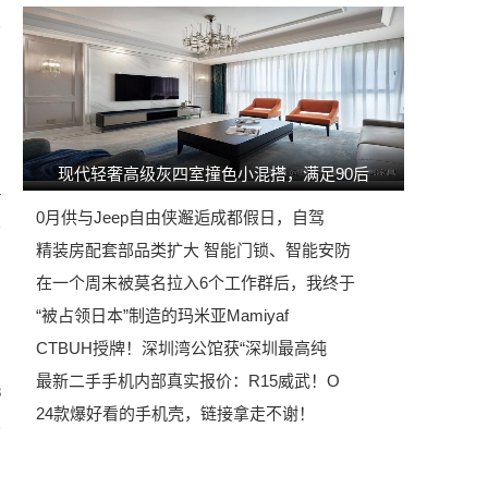
现代轻奢高级灰四室撞色小混搭，满足90后
4
0月供与Jeep自由侠邂逅成都假日，自驾
精装房配套部品类扩大 智能门锁、智能安防
在一个周末被莫名拉入6个工作群后，我终于
“被占领日本”制造的玛米亚Mamiyaf
CTBUH授牌！深圳湾公馆获“深圳最高纯
最新二手手机内部真实报价：R15威武！O
8
24款爆好看的手机壳，链接拿走不谢！