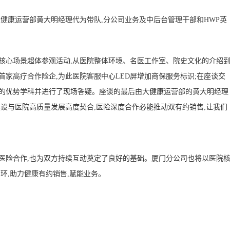
大健康运营部黄大明经理代为带队,分公司业务及中后台管理干部和HWP英
核心场景超体参观活动,从医院整体环境、名医工作室、院史文化的介绍
首家高疗合作险企,为此医院客服中心LED屏增加商保服务标识;在座谈交
院的优势学科并进行了现场答疑。座谈的最后由大健康运营部的黄大明经理
建设与医院高质量发展高度契合,医险深度合作必能推动双有约销售,让我们
医险合作,也为双方持续互动奠定了良好的基础。厦门分公司也将以医院
环,助力健康有约销售,赋能业务。