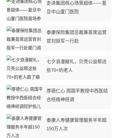
走进集团核心场景超体——复
旦中山厦门医院
泰康保险集团总裁兼首席运营
到
官刘挺军一行赴
七夕浪漫献礼，贝壳公益帮这
些70+的老人
厚德仁心 周国平教授中西医结
核
合经络神经调
泰康人寿健康管理服务半年超
150万人次