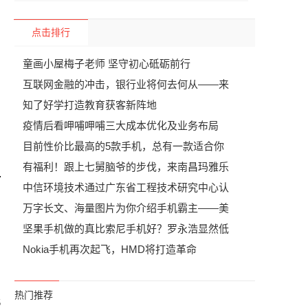
点击排行
童画小屋梅子老师 坚守初心砥砺前行
互联网金融的冲击，银行业将何去何从——来
知了好学打造教育获客新阵地
疫情后看呷哺呷哺三大成本优化及业务布局
目前性价比最高的5款手机，总有一款适合你
有福利！跟上七舅脑爷的步伐，来南昌玛雅乐
中信环境技术通过广东省工程技术研究中心认
万字长文、海量图片为你介绍手机霸主——美
坚果手机做的真比索尼手机好？罗永浩显然低
Nokia手机再次起飞，HMD将打造革命
热门推荐
5