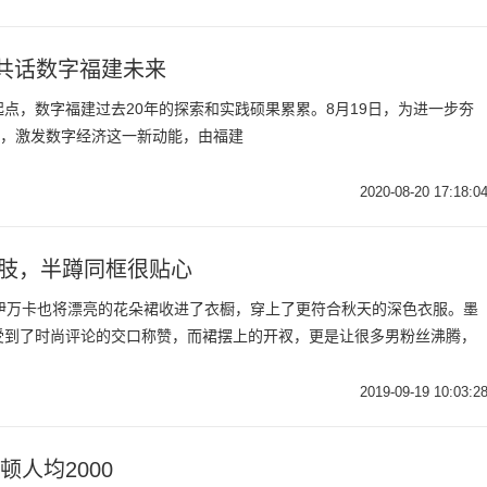
，共话数字福建未来
点，数字福建过去20年的探索和实践硕果累累。8月19日，为进一步夯
”，激发数字经济这一新动能，由福建
2020-08-20 17:18:0
腰肢，半蹲同框很贴心
金伊万卡也将漂亮的花朵裙收进了衣橱，穿上了更符合秋天的深色衣服。墨
受到了时尚评论的交口称赞，而裙摆上的开衩，更是让很多男粉丝沸腾，
2019-09-19 10:03:2
人均2000