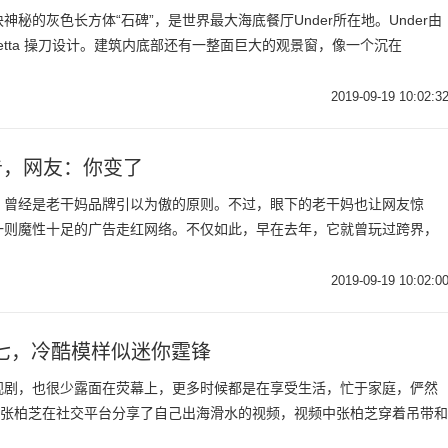
秘的灰色长方体“石碑”，是世界最大海底餐厅Under所在地。Under由
etta 操刀设计。建筑内底部还有一整面巨大的观景窗，像一个沉在
2019-09-19 10:02:3
告，网友：你变了
，曾经是老干妈品牌引以为傲的原则。不过，眼下的老干妈也让网友惊
一则魔性十足的广告走红网络。不仅如此，早在去年，它就曾玩过跨界，
2019-09-19 10:02:0
七，冷酷模样似迷你霆锋
视剧，也很少露面在荧幕上，更多时候都是在享受生活，忙于家庭，俨然
，张柏芝在社交平台分享了自己出海滑水的视频，视频中张柏芝穿着吊带和