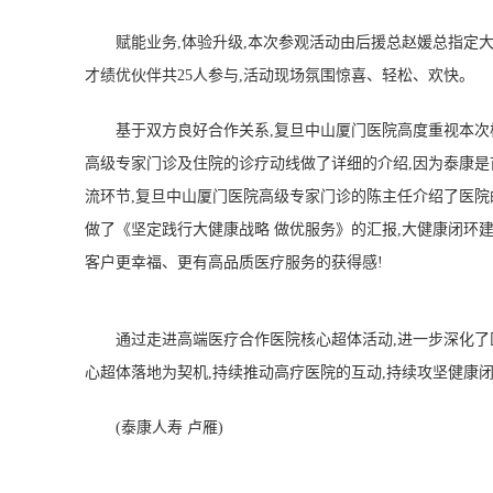
赋能业务,体验升级,本次参观活动由后援总赵媛总指定
才绩优伙伴共25人参与,活动现场氛围惊喜、轻松、欢快。
基于双方良好合作关系,复旦中山厦门医院高度重视本次
高级专家门诊及住院的诊疗动线做了详细的介绍,因为泰康是
流环节,复旦中山厦门医院高级专家门诊的陈主任介绍了医
做了《坚定践行大健康战略 做优服务》的汇报,大健康闭环
客户更幸福、更有高品质医疗服务的获得感!
通过走进高端医疗合作医院核心超体活动,进一步深化了
心超体落地为契机,持续推动高疗医院的互动,持续攻坚健康闭
(泰康人寿 卢雁)