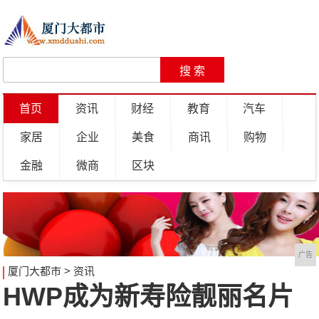
首页
资讯
财经
教育
汽车
家居
企业
美食
商讯
购物
金融
微商
区块
广告
厦门大都市
>
资讯
HWP成为新寿险靓丽名片