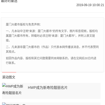
更加彰显运动的车型——宝马3系GT。为什
2019-09-19 10:00:21
么小编会推荐这款？让我们先来看看宝马3系
究
厦门大都市版权与免责声明：
一、凡本站中注明“来源：厦门大都市”的所有文字、图片和音视频，版权均
属厦门大都市所有，转载时必须注明“来源：厦门大都市”，并附上原文链
接。
二、凡来源非厦门大都市的（作品）只代表本网传播该消息，并不代表赞同
其观点。
如因作品内容、版权和其它问题需要同本网联系的，请在见网后30日内进
行联系。
滚动图文
HWP成为新寿险靓丽名片