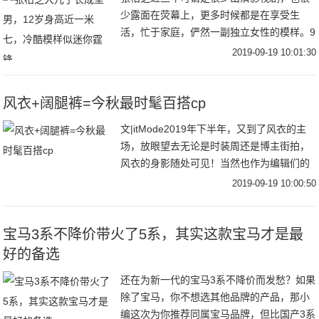
少露面在荧幕上，更多时候都是在享受生
活，忙于家庭，俨然一副独立女性的模样。9
月18日，张柏芝在社交平台分享了自己出海
2019-09-19 10:01:30
滑水的视频，视频中张柏芝穿着吊带和短
裤，身材凹
风衣+阔腿裤=今秋最时髦百搭cp
文|itMode2019年下半年，又到了风衣的主
场，放眼望去无论是时装周还是博主街拍，
风衣的身影随处可见！当然也作为编辑们的
心头好，风衣当然是每年秋季不能避免的话
2019-09-19 10:00:50
题之一跳脱时髦圈流行趋势，回归到最实穿
宝马3系不降价带火了5系，其实这款宝马才是最
好的备选
还在为新一代的宝马3系不降价而发愁？如果
除了宝马，你不想选其他品牌的产品，那小
编这次为你推荐同属宝马品牌，但比国产3系