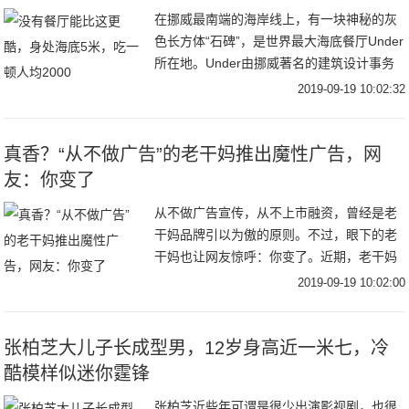
在挪威最南端的海岸线上，有一块神秘的灰
色长方体“石碑”，是世界最大海底餐厅Under
所在地。Under由挪威著名的建筑设计事务
所Snøhetta 操刀设计。建筑内底部还有一整
2019-09-19 10:02:32
面巨大的观景窗，像一个沉在
真香？“从不做广告”的老干妈推出魔性广告，网
友：你变了
从不做广告宣传，从不上市融资，曾经是老
干妈品牌引以为傲的原则。不过，眼下的老
干妈也让网友惊呼：你变了。近期，老干妈
凭借一则魔性十足的广告走红网络。不仅如
2019-09-19 10:02:00
此，早在去年，它就曾玩过跨界，例如亮相
纽约时装周
张柏芝大儿子长成型男，12岁身高近一米七，冷
酷模样似迷你霆锋
张柏芝近些年可谓是很少出演影视剧，也很