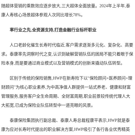
随超体营销的乘数效应逐步放大,三大超体全面放量。2024年上半年,泰
康人寿核心场景超体参观人次同比增长78%。
率行业之先,
全资源支持,
打造金融行业标杆职业
人口老龄化催生长寿时代临近,客户需求逐渐多元化、复杂化、高要
求。泰康率先洞察时代之变,认识到破解营销队伍的困局不能只着眼于保
险本身,而是要通过商业模式以及营销模式的创新来撬动队伍转型。
区别于传统的保险销售,HWP在新寿险下以“保险顾问+医养顾问+理
财顾问”为核心职业素养,为中高净值人群提供一站式养老、健康和财富
管理服务,服务客户全生命周期、全财富周期,职业前景较传统代理人大
大拓宽,已成为保险业队伍转型中一道亮眼的风景。
泰康保险集团执行副总裁、泰康人寿总裁程康平表示,HWP就是泰
康为应对长寿时代提出的职业解决方案,HWP吸引了各行各业优秀精英