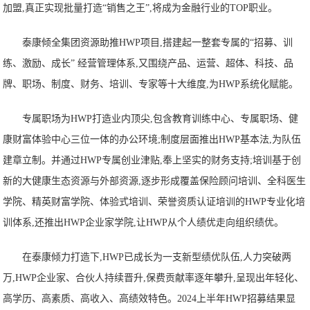
加盟,真正实现批量打造“销售之王”,将成为金融行业的TOP职业。
泰康倾全集团资源助推HWP项目,搭建起一整套专属的“招募、训
练、激励、成长” 经营管理体系,又围绕产品、运营、超体、科技、品
牌、职场、制度、财务、培训、专家等十大维度,为HWP系统化赋能。
专属职场为HWP打造业内顶尖,包含教育训练中心、专属职场、健
康财富体验中心三位一体的办公环境;制度层面推出HWP基本法,为队伍
建章立制。并通过HWP专属创业津贴,奉上坚实的财务支持;培训基于创
新的大健康生态资源与外部资源,逐步形成覆盖保险顾问培训、全科医生
学院、精英财富学院、体验式培训、荣誉资质认证培训的HWP专业化培
训体系,还推出HWP企业家学院,让HWP从个人绩优走向组织绩优。
在泰康倾力打造下,HWP已成长为一支新型绩优队伍,人力突破两
万,HWP企业家、合伙人持续晋升,保费贡献率逐年攀升,呈现出年轻化、
高学历、高素质、高收入、高绩效特色。2024上半年HWP招募结果显