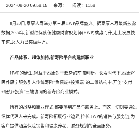
2024-08-20 09:58:15
来源：
阅读：1158
8月20日,泰康人寿举办第三届HWP品牌盛典。据泰康人寿最新披露
数据,2024年,新型绩优队伍健康财富规划师(HWP)乘势而升,走上发展快
车道,总人力已突破两万。
产品体系、超体加持,新寿险
平台
构建新职业
HWP的诞生,得益于泰康对于趋势的前瞻判断。长寿时代下,泰康将
医养康宁服务引入传统寿险“负债端+投资端”的二维结构中,开创“支付
+服务+投资”三端协同的新寿险商业模式。
所有的战略和商业模式,都要落到产品与服务上。而这一切则要通过
绩优代理人来完成。新寿险拓展行业边界,拉长HWP的销售与服务链,为
客户提供涵盖保险销售和健康养老、财务规划的全面服务。