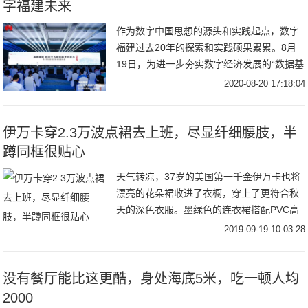
字福建未来
作为数字中国思想的源头和实践起点，数字
福建过去20年的探索和实践硕果累累。8月
19日，为进一步夯实数字经济发展的“数据基
础设施”，激发数字经济这一新动能，由福建
2020-08-20 17:18:04
伊万卡穿2.3万波点裙去上班，尽显纤细腰肢，半
蹲同框很贴心
天气转凉，37岁的美国第一千金伊万卡也将
漂亮的花朵裙收进了衣橱，穿上了更符合秋
天的深色衣服。墨绿色的连衣裙搭配PVC高
跟鞋，受到了时尚评论的交口称赞，而裙摆
2019-09-19 10:03:28
上的开衩，更是让很多男粉丝沸腾，若隐若
现才更
没有餐厅能比这更酷，身处海底5米，吃一顿人均
2000