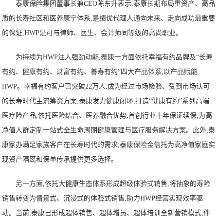
泰康保险集团董事长兼CEO陈东升表示,泰康长期布局重资产、高品
质的长寿社区和医养康宁体系,是绩优代理人通向未来、走向成功最重要
的保证,HWP是可与律师、医生、会计师同等级的高尚职业。
为持续为HWP注入强劲动能,泰康一方面依托幸福有约品牌及“长寿
有约、健康有约、财富有约、善寿有约”四大产品体系,以产品赋能
HWP。幸福有约客户已突破22万人,成为经过市场检验、受到市场认可
的长寿时代主流筹资方案;泰康发力健康闭环,打造“健康有约”系列高端
医疗险产品,依托医险结合、医养融合优势,首创行业十年保证续保,为高
净值人群定制一站式全生命周期健康管理与医疗服务解决方案。此外,泰
康家办满足家族客户在长寿时代的需求;泰康保险金信托为高净值家庭实
现资产隔离和保单传承提供更多选择。
另一方面,依托大健康生态体系形成超级体验式销售,将抽象的寿险
销售转变为情景式、沉浸式的体验式销售,助力HWP经营实现效率驱
动。当前,泰康已形成超体销售、超体增员、超体培训全新营销模式,伴