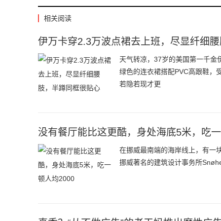
相关阅读
伊万卡穿2.3万波点裙去上班，尽显纤细
天气转凉，37岁的美国第一千
绿色的连衣裙搭配PVC高跟鞋，
若隐若现才更
没有餐厅能比这更酷，身处海底5米，吃一顿
在挪威最南端的海岸线上，有一块神
挪威著名的建筑设计事务所Snøh