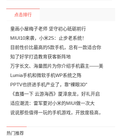
点击排行
童画小屋梅子老师 坚守初心砥砺前行
MIUI10来袭，小米2S：止步老系统！
目前性价比最高的5款手机，总有一款适合你
知了好学打造教育获客新阵地
万字长文、海量图片为你介绍手机霸主——美
Lumia手机和微软手机WP系统之殇
PPTV也挤进手机产业了，靠“裸眼3D”
《直播一下 云游海西》厦漳泉龙，好礼开启
适应潮流：雷军要对小米的MIUI做一次大
说说那些值得一玩的手机游戏，开放度极高，
热门推荐