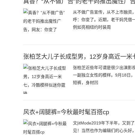
真香？“从不做广告”的老干妈推出魔性广
从不做广告宣传，从不上市融资
呼：你变了。近期，老干妈凭借
例如亮相纽约时装周
张柏芝大儿子长成型男，12岁身高近一米
张柏芝近些年可谓是很少出演影
一副独立女性的模样。9月18日
短裤，身材凹
风衣+阔腿裤=今秋最时髦百搭cp
文|itMode2019年下半年
见！当然也作为编辑们的心头好