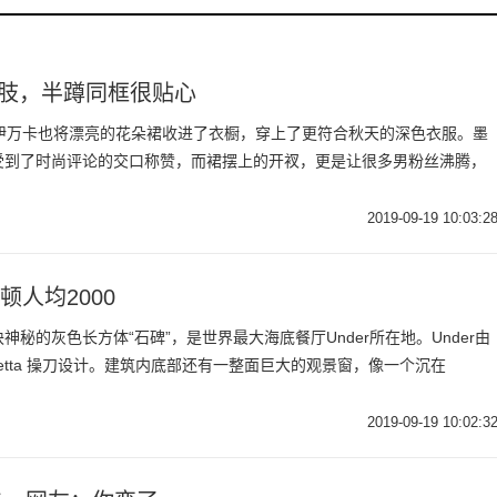
腰肢，半蹲同框很贴心
金伊万卡也将漂亮的花朵裙收进了衣橱，穿上了更符合秋天的深色衣服。墨
受到了时尚评论的交口称赞，而裙摆上的开衩，更是让很多男粉丝沸腾，
2019-09-19 10:03:2
人均2000
秘的灰色长方体“石碑”，是世界最大海底餐厅Under所在地。Under由
etta 操刀设计。建筑内底部还有一整面巨大的观景窗，像一个沉在
2019-09-19 10:02:3