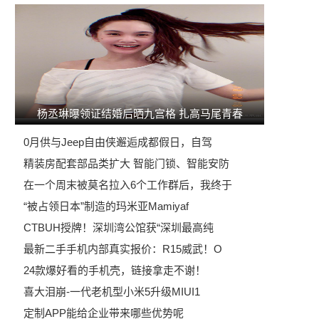
杨丞琳曝领证结婚后晒九宫格 扎高马尾青春
0月供与Jeep自由侠邂逅成都假日，自驾
精装房配套部品类扩大 智能门锁、智能安防
在一个周末被莫名拉入6个工作群后，我终于
“被占领日本”制造的玛米亚Mamiyaf
CTBUH授牌！深圳湾公馆获“深圳最高纯
最新二手手机内部真实报价：R15威武！O
24款爆好看的手机壳，链接拿走不谢！
喜大泪崩-一代老机型小米5升级MIUI1
定制APP能给企业带来哪些优势呢