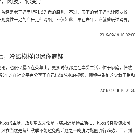
告，网友：你变了
，曾经是老干妈品牌引以为傲的原则。不过，眼下的老干妈也让网友惊
一则魔性十足的广告走红网络。不仅如此，早在去年，它就曾玩过跨界，
2019-09-19 10:02:0
七，冷酷模样似迷你霆锋
视剧，也很少露面在荧幕上，更多时候都是在享受生活，忙于家庭，俨然
，张柏芝在社交平台分享了自己出海滑水的视频，视频中张柏芝穿着吊带和
2019-09-19 10:01:3
，又到了风衣的主场，放眼望去无论是时装周还是博主街拍，风衣的身影随处可
，风衣当然是每年秋季不能避免的话题之一跳脱时髦圈流行趋势，回归到