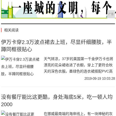
广告
相关阅读
伊万卡穿2.3万波点裙去上班，尽显纤细腰肢，半
蹲同框很贴心
天气转凉，37岁的美国第一千金伊万卡也将
漂亮的花朵裙收进了衣橱，穿上了更符合秋
天的深色衣服。墨绿色的连衣裙搭配PVC高
跟鞋，受到了时尚评论的交口称赞，而裙摆
2019-09-19 10:03:28
上的开衩，更是让很多男粉丝沸腾，若隐若
现才更
没有餐厅能比这更酷，身处海底5米，吃一顿人均
2000
在挪威最南端的海岸线上，有一块神秘的灰