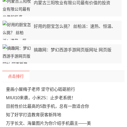
内蒙古三阳牧业有限公司最有价值的投资
好用的厨宝怎么挑？ 丝柏派：速热、恒温、
搞趣网：梦幻西游手游网页版网址 网页版
点击排行
童画小屋梅子老师 坚守初心砥砺前行
MIUI10来袭，小米2S：止步老系统！
目前性价比最高的5款手机，总有一款适合你
知了好学打造教育获客新阵地
万字长文、海量图片为你介绍手机霸主——美