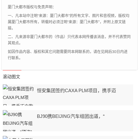
厦门大都市版权与免责声明：
一、凡本站中注明“来源：厦门大都市”的所有文字、图片和音视频，版权均
属厦门大都市所有，转载时必须注明“来源：厦门大都市”，并附上原文链
接。
二、凡来源非厦门大都市的（作品）只代表本网传播该消息，并不代表赞同
其观点。
如因作品内容、版权和其它问题需要同本网联系的，请在见网后30日内进
行联系。
滚动图文
恒安集团签约CAXA PLM项目，携手迈
BJ90携BEIJING汽车组团出道，“