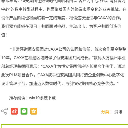
非常丰富，恒安集团在数智时代面临着由以“客户为中心”往以“消费者为
中心”的数字转型过程中，也面临着国内外终端市场变化的业务挑战，在
设计产品阶段也将面临着一定的难度，相信这次通过与CAXA的合作，
我们双方能够在项目上共同面对挑战，主动出击，为客户共同创造价
值！
“非常感谢恒安集团对CAXA公司的认同和信任，首次合作至今整整
19年，CAXA在福建区域陪伴了恒安集团共同成长。”数码大方福州事业
部总经理翁朝阳表示：“CAXA作为恒安集团供应链长期合作伙伴，通过
此次PLM项目合作，CAXA携手恒安集团共同打造企业创新中心数字化
设计管理平台，加速迈入数智时代，再创恒安集团核心竞争优势。”
推荐阅读：
win10系统下载
分类：
资讯