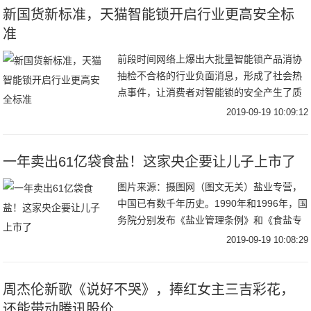
新国货新标准，天猫智能锁开启行业更高安全标
准
前段时间网络上爆出大批量智能锁产品消协
抽检不合格的行业负面消息，形成了社会热
点事件，让消费者对智能锁的安全产生了质
疑和担忧。面对消费者的种种担忧，以及智
2019-09-19 10:09:12
能锁行业目前存在的困境，天猫在行动。9月
17日，
一年卖出61亿袋食盐！这家央企要让儿子上市了
图片来源：摄图网（图文无关）盐业专营，
中国已有数千年历史。1990年和1996年，国
务院分别发布《盐业管理条例》和《食盐专
营办法》对盐业进行规范与调整。基于这二
2019-09-19 10:08:29
个文件，中国在食盐批发领域形成了从中国
盐
周杰伦新歌《说好不哭》，捧红女主三吉彩花，
还能带动腾讯股价