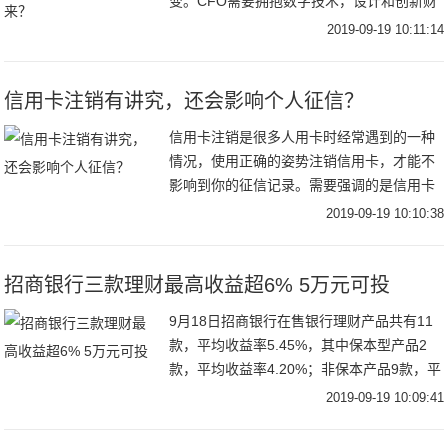
变。CFO需要拥抱数字技术，设计和创新财
务组织、流程和能力体系，并不断应用到企
2019-09-19 10:11:14
业的日常经营和管理中，构建面向未来的财
务体系。
信用卡注销有讲究，还会影响个人征信？
信用卡注销是很多人用卡时经常遇到的一种
情况，使用正确的姿势注销信用卡，才能不
影响到你的征信记录。需要强调的是信用卡
注销实际上是分为两种的：一种是销卡，另
2019-09-19 10:10:38
一种是销户。两种选择取决于你的根本用
意。销卡是指
招商银行三款理财最高收益超6% 5万元可投
9月18日招商银行在售银行理财产品共有11
款，平均收益率5.45%，其中保本型产品2
款，平均收益率4.20%；非保本产品9款，平
均收益率6.08%。从产品期限来看，1-3个月
2019-09-19 10:09:41
产品5款，平均收益率5.0