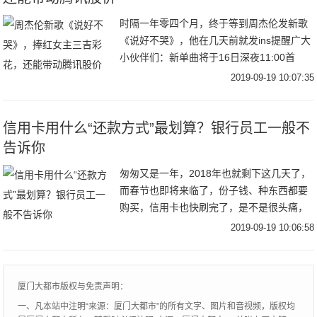
时隔一年零四个月，终于等到周杰伦发新歌
《说好不哭》，他在几天前就发ins提醒广大
小伙伴们：新单曲将于16日深夜11:00首
播，还配文称：“如果没赶上直播，你会
2019-09-19 10:07:35
哭”。多少粉丝为了第一时间听到周董的新
歌，
信用卡用什么“还款方式”最划算？银行员工一般不
告诉你
匆匆又是一年，2018年也就剩下这几天了，
而春节也即将来临了，份子钱、种东西都要
购买，信用卡也快刷完了，是不是很头痛，
不知道该怎么还信用卡比较好呢？众所周
2019-09-19 10:06:58
知，信用卡还款方式包括全额还款、最低还
款及分期
厦门大都市版权与免责声明：
一、凡本站中注明“来源：厦门大都市”的所有文字、图片和音视频，版权均