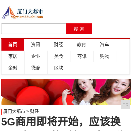
首页
资讯
财经
教育
汽车
家居
企业
美食
商讯
购物
金融
微商
区块
广告
厦门大都市
>
财经
5G商用即将开始，应该换