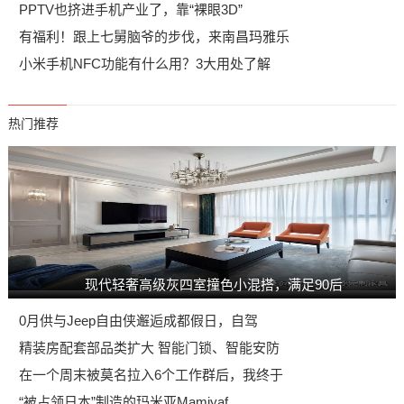
PPTV也挤进手机产业了，靠“裸眼3D”
有福利！跟上七舅脑爷的步伐，来南昌玛雅乐
小米手机NFC功能有什么用？3大用处了解
热门推荐
现代轻奢高级灰四室撞色小混搭，满足90后
0月供与Jeep自由侠邂逅成都假日，自驾
精装房配套部品类扩大 智能门锁、智能安防
在一个周末被莫名拉入6个工作群后，我终于
“被占领日本”制造的玛米亚Mamiyaf