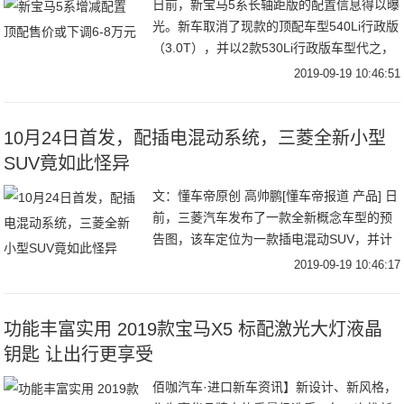
日前，新宝马5系长轴距版的配置信息得以曝
光。新车取消了现款的顶配车型540Li行政版
（3.0T），并以2款530Li行政版车型代之，
预计顶配车型售价或将下调6-8万元左右，同
2019-09-19 10:46:51
时全系车型在配置方面均有所
10月24日首发，配插电混动系统，三菱全新小型
SUV竟如此怪异
文：懂车帝原创 高帅鹏[懂车帝报道 产品] 日
前，三菱汽车发布了一款全新概念车型的预
告图，该车定位为一款插电混动SUV，并计
划在10月24日开幕的2019东京车展首发亮
2019-09-19 10:46:17
相。三菱全新概念SUV预告图从预
功能丰富实用 2019款宝马X5 标配激光大灯液晶
钥匙 让出行更享受
佰咖汽车·进口新车资讯】新设计、新风格，