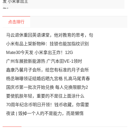
点击排行
马云退休重回英语课堂，他对教育的思考，句
小米有品上架新物种：挂锁也能加指纹识别
Mate30今天发 小米拿出王炸！12G
广州车展掀新能源热 广汽本田VE-1领时
鑫康乃馨月子会所，给您有标准的月子会所
杨丞琳曝领证结婚后晒九宫格 扎高马尾青春
国庆币第一批次开始兑换 每人兑换限额为2
要使肌肤年轻，重要的不是往上面涂什么
70周年纪念币明日开领！钱币收藏，你需要
夜读 | 毁掉一个人的不是能力，而是懒惰