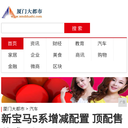
首页
资讯
财经
教育
汽车
家居
企业
美食
商讯
购物
金融
微商
区块
广告
厦门大都市
>
汽车
新宝马5系增减配置 顶配售