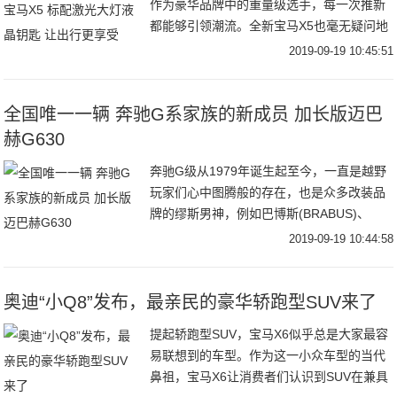
作为豪华品牌中的重量级选手，每一次推新
都能够引领潮流。全新宝马X5也毫无疑问地
采用了最新的家族设计，与兄弟车型全新X3
2019-09-19 10:45:51
相比其表现手法更加积极大胆，让全新宝马
X5
全国唯一一辆 奔驰G系家族的新成员 加长版迈巴
赫G630
奔驰G级从1979年诞生起至今，一直是越野
玩家们心中图腾般的存在，也是众多改装品
牌的缪斯男神，例如巴博斯(BRABUS)、
Mansory、等接连推出基于G级的爆改版
2019-09-19 10:44:58
本。然而无论哪一种改装，都不及梅赛德
奥迪“小Q8”发布，最亲民的豪华轿跑型SUV来了
提起轿跑型SUV，宝马X6似乎总是大家最容
易联想到的车型。作为这一小众车型的当代
鼻祖，宝马X6让消费者们认识到SUV在兼具