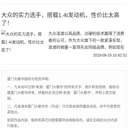
型，新车依旧提供普通版和R
大众的实力选手，搭载1.4t发动机，性价比太高
了！
大众凌渡以高品质、过硬的技术赢得了消费
者的认可，作为大众旗下的一款紧凑车型，
凌渡的销量一直领先去同级品牌，例如现在
比较火的本田思域，现代菲斯塔等车型，竞
2019-09-19 10:42:52
争相当激烈，同时在设计和各领域的突出表
现，让我们
厦门大都市版权与免责声明：
一、凡本站中注明“来源：厦门大都市”的所有文字、图片和音视频，版权均
属厦门大都市所有，转载时必须注明“来源：厦门大都市”，并附上原文链
接。
二、凡来源非厦门大都市的（作品）只代表本网传播该消息，并不代表赞同
其观点。
如因作品内容、版权和其它问题需要同本网联系的，请在见网后30日内进
行联系。