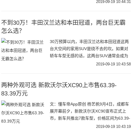
空间的同时也可以拥有运动的车身造型。不
2019-09-19 10:44:31
过X6高昂的定价也让轿跑SUV给许多人留
不到30万！丰田汉兰达和本田冠道，两台巨无霸
怎么选？
30万预算以内，丰田汉兰达和本田冠道这两
台大空间的家用SUV是绕不去的坎。如果对
轿车车型无感的话，这两台SUV通常会成为
他们纠结的两个选择，究竟这两台大空间的
2019-09-19 10:43:58
SUV要怎么选呢？动力对比在动力上，本田
的
两种外观可选 新款沃尔沃XC90上市售63.39-
83.39万元
文：懂车帝App原创 杨艺帆9月4日，成都车
展开幕前夕，新款沃尔沃XC90宣布正式上
市，新车共推出7款车型，价格区间为63.39-
83.39万元。作为现款XC90的中期改款车
2019-09-19 10:43:19