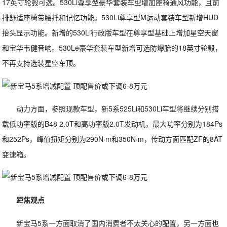
17英寸轮毂可选。530Li尊享型豪华套装车型增加座椅通风功能，且前
排舒适座椅带腰托和记忆功能。530Li尊享型M运动套装车型新增HUD
抬头显示功能。新增的530Li行政版车型在尊享型基础上增加星空天窗
和宝华韦健音响。530Le豪华套装车型新增可选防爆胎的18英寸轮毂，
不再支持选装星空车顶。
动力方面，参照现款车型，新5系525Li和530Li车型将继续分别搭
载低功率版的B48 2.0T和高功率版2.0T发动机，最大功率分别为184Ps
和252Ps，峰值扭矩分别为290N·m和350N·m，传动方面匹配ZF的8AT
变速箱。
距焦观点
新宝马5系一方面取消了国内消费者不太关心的配置，另一方面也