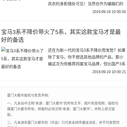
风衣的身影随处可见！当然也作为编辑们的
心头好，风衣当然是每年秋季不能避免的话
2019-09-19 10:00:50
题之一跳脱时髦圈流行趋势，回归到最实穿
宝马3系不降价带火了5系，其实这款宝马才是最
好的备选
还在为新一代的宝马3系不降价而发愁？如果
除了宝马，你不想选其他品牌的产品，那小
编这次为你推荐同属宝马品牌，但比国产3系
更加彰显运动的车型——宝马3系GT。为什
2019-09-19 10:00:21
么小编会推荐这款？让我们先来看看宝马3系
究
厦门大都市版权与免责声明：
一、凡本站中注明“来源：厦门大都市”的所有文字、图片和音视频，版权均
属厦门大都市所有，转载时必须注明“来源：厦门大都市”，并附上原文链
接。
二、凡来源非厦门大都市的（作品）只代表本网传播该消息，并不代表赞同