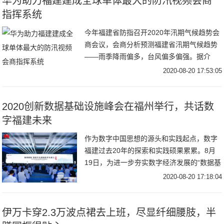
华为助力福建建成全球单体最大的防汛视频会商
指挥系统
今年福建省防指召开2020年汛期气候趋势会
商会议，会商分析预测福建省汛期气候趋势
——雨季降雨偏多，台风偏多偏强。据介
绍，为了更全面应对防汛工作，目前福建省
2020-08-20 17:53:05
水利厅
2020创新数据基础设施峰会在福州举行，共话数
字福建未来
作为数字中国思想的源头和实践起点，数字
福建过去20年的探索和实践硕果累累。8月
19日，为进一步夯实数字经济发展的“数据基
础设施”，激发数字经济这一新动能，由福建
2020-08-20 17:18:04
伊万卡穿2.3万波点裙去上班，尽显纤细腰肢，半