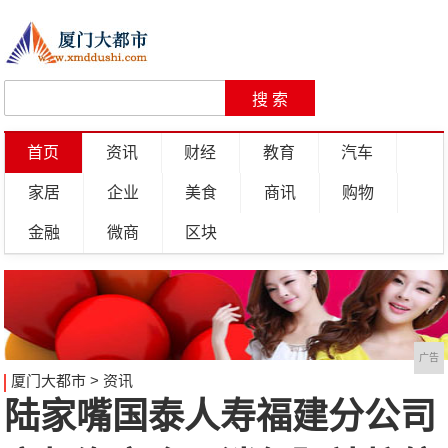
首页
资讯
财经
教育
汽车
家居
企业
美食
商讯
购物
金融
微商
区块
广告
厦门大都市
>
资讯
陆家嘴国泰人寿福建分公司