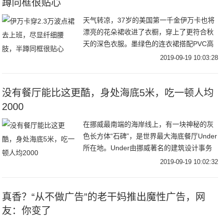
蹲同框很贴心
天气转凉，37岁的美国第一千金伊万卡也将
漂亮的花朵裙收进了衣橱，穿上了更符合秋
天的深色衣服。墨绿色的连衣裙搭配PVC高
跟鞋，受到了时尚评论的交口称赞，而裙摆
2019-09-19 10:03:28
上的开衩，更是让很多男粉丝沸腾，若隐若
现才更
没有餐厅能比这更酷，身处海底5米，吃一顿人均
2000
在挪威最南端的海岸线上，有一块神秘的灰
色长方体“石碑”，是世界最大海底餐厅Under
所在地。Under由挪威著名的建筑设计事务
所Snøhetta 操刀设计。建筑内底部还有一整
2019-09-19 10:02:32
面巨大的观景窗，像一个沉在
真香？“从不做广告”的老干妈推出魔性广告，网
友：你变了