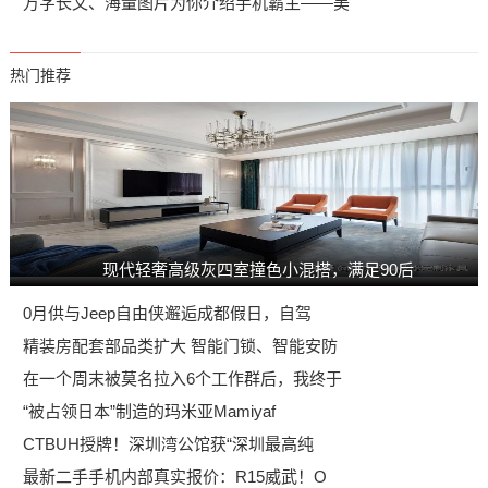
万字长文、海量图片为你介绍手机霸主——美
热门推荐
现代轻奢高级灰四室撞色小混搭，满足90后
0月供与Jeep自由侠邂逅成都假日，自驾
精装房配套部品类扩大 智能门锁、智能安防
在一个周末被莫名拉入6个工作群后，我终于
“被占领日本”制造的玛米亚Mamiyaf
CTBUH授牌！深圳湾公馆获“深圳最高纯
最新二手手机内部真实报价：R15威武！O