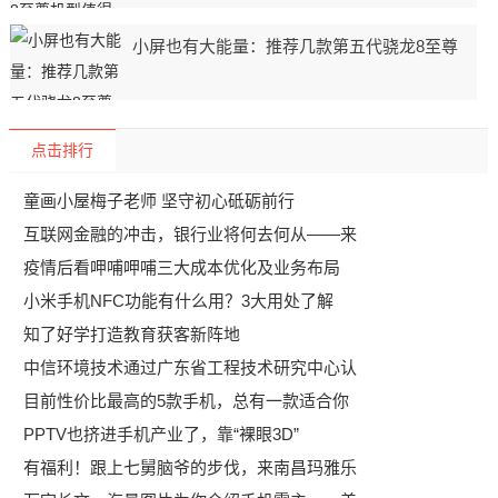
小屏也有大能量：推荐几款第五代骁龙8至尊
点击排行
童画小屋梅子老师 坚守初心砥砺前行
互联网金融的冲击，银行业将何去何从——来
疫情后看呷哺呷哺三大成本优化及业务布局
小米手机NFC功能有什么用？3大用处了解
知了好学打造教育获客新阵地
中信环境技术通过广东省工程技术研究中心认
目前性价比最高的5款手机，总有一款适合你
PPTV也挤进手机产业了，靠“裸眼3D”
有福利！跟上七舅脑爷的步伐，来南昌玛雅乐