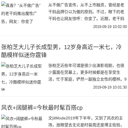
从不做广告宣传，从不上市融资，曾经是老
干妈品牌引以为傲的原则。不过，眼下的老
干妈也让网友惊呼：你变了。近期，老干妈
凭借一则魔性十足的广告走红网络。不仅如
2019-09-19 10:02:00
此，早在去年，它就曾玩过跨界，例如亮相
纽约时装周
张柏芝大儿子长成型男，12岁身高近一米七，冷
酷模样似迷你霆锋
张柏芝近些年可谓是很少出演影视剧，也很
少露面在荧幕上，更多时候都是在享受生
活，忙于家庭，俨然一副独立女性的模样。9
月18日，张柏芝在社交平台分享了自己出海
2019-09-19 10:01:30
滑水的视频，视频中张柏芝穿着吊带和短
裤，身材凹
风衣+阔腿裤=今秋最时髦百搭cp
文|itMode2019年下半年，又到了风衣的主
场，放眼望去无论是时装周还是博主街拍，