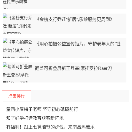
《金榜支行乔迁“新居”,乐龄服务更周到》
《用心拍摄公益宣传短片，守护老年人的“钱
翻盖可折叠屏新王登基!摩托罗拉Raer刀
点击排行
童画小屋梅子老师 坚守初心砥砺前行
知了好学打造教育获客新阵地
有福利！跟上七舅脑爷的步伐，来南昌玛雅乐