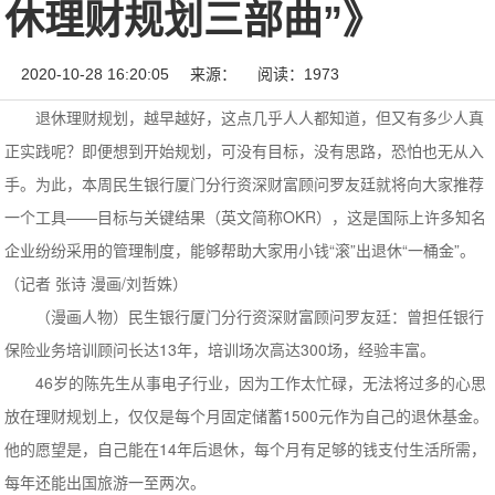
休理财规划三部曲”》
2020-10-28 16:20:05
来源：
阅读：1973
退休理财规划，越早越好，这点几乎人人都知道，但又有多少人真
正实践呢？即便想到开始规划，可没有目标，没有思路，恐怕也无从入
手。为此，本周民生银行厦门分行资深财富顾问罗友廷就将向大家推荐
一个工具——目标与关键结果（英文简称OKR），这是国际上许多知名
企业纷纷采用的管理制度，能够帮助大家用小钱“滚”出退休“一桶金”。
（记者 张诗 漫画/刘哲姝）
（漫画人物）民生银行厦门分行资深财富顾问罗友廷：曾担任银行
保险业务培训顾问长达13年，培训场次高达300场，经验丰富。
46岁的陈先生从事电子行业，因为工作太忙碌，无法将过多的心思
放在理财规划上，仅仅是每个月固定储蓄1500元作为自己的退休基金。
他的愿望是，自己能在14年后退休，每个月有足够的钱支付生活所需，
每年还能出国旅游一至两次。