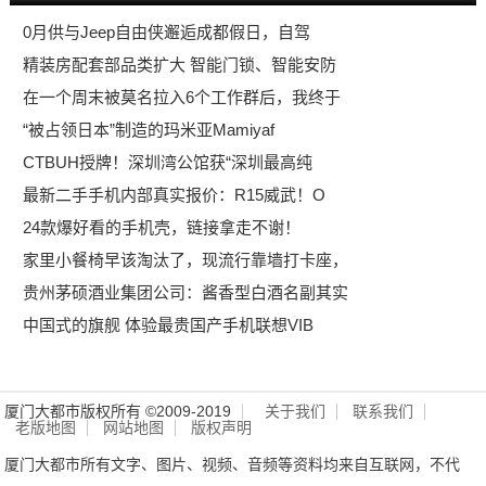
0月供与Jeep自由侠邂逅成都假日，自驾
精装房配套部品类扩大 智能门锁、智能安防
在一个周末被莫名拉入6个工作群后，我终于
“被占领日本”制造的玛米亚Mamiyaf
CTBUH授牌！深圳湾公馆获“深圳最高纯
最新二手手机内部真实报价：R15威武！O
24款爆好看的手机壳，链接拿走不谢！
家里小餐椅早该淘汰了，现流行靠墙打卡座，
贵州茅硕酒业集团公司：酱香型白酒名副其实
中国式的旗舰 体验最贵国产手机联想VIB
厦门大都市版权所有 ©2009-2019
关于我们
联系我们
老版地图
网站地图
版权声明
厦门大都市所有文字、图片、视频、音频等资料均来自互联网，不代