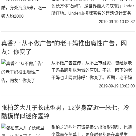
色长方体“石碑”，是世界最大海底餐厅Under
所在地。Under由挪威著名的建筑设计事务
所Snøhetta 操刀设计。建筑内底部还有一整
2019-09-19 10:02:32
面巨大的观景窗，像一个沉在
真香？“从不做广告”的老干妈推出魔性广告，网
友：你变了
从不做广告宣传，从不上市融资，曾经是老
干妈品牌引以为傲的原则。不过，眼下的老
干妈也让网友惊呼：你变了。近期，老干妈
凭借一则魔性十足的广告走红网络。不仅如
2019-09-19 10:02:00
此，早在去年，它就曾玩过跨界，例如亮相
纽约时装周
张柏芝大儿子长成型男，12岁身高近一米七，冷
酷模样似迷你霆锋
张柏芝近些年可谓是很少出演影视剧，也很
少露面在荧幕上，更多时候都是在享受生