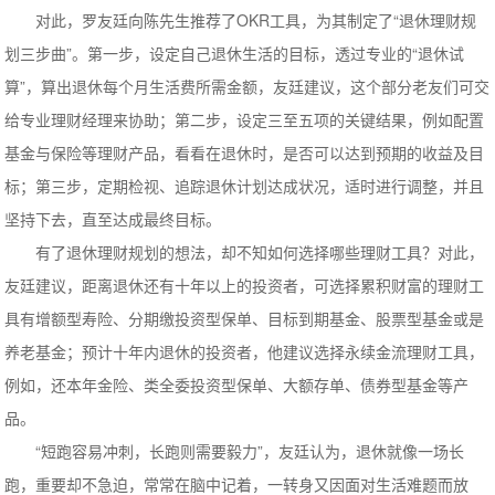
对此，罗友廷向陈先生推荐了OKR工具，为其制定了“退休理财规
划三步曲”。第一步，设定自己退休生活的目标，透过专业的“退休试
算”，算出退休每个月生活费所需金额，友廷建议，这个部分老友们可交
给专业理财经理来协助；第二步，设定三至五项的关键结果，例如配置
基金与保险等理财产品，看看在退休时，是否可以达到预期的收益及目
标；第三步，定期检视、追踪退休计划达成状况，适时进行调整，并且
坚持下去，直至达成最终目标。
有了退休理财规划的想法，却不知如何选择哪些理财工具？对此，
友廷建议，距离退休还有十年以上的投资者，可选择累积财富的理财工
具有增额型寿险、分期缴投资型保单、目标到期基金、股票型基金或是
养老基金；预计十年内退休的投资者，他建议选择永续金流理财工具，
例如，还本年金险、类全委投资型保单、大额存单、债券型基金等产
品。
“短跑容易冲刺，长跑则需要毅力”，友廷认为，退休就像一场长
跑，重要却不急迫，常常在脑中记着，一转身又因面对生活难题而放