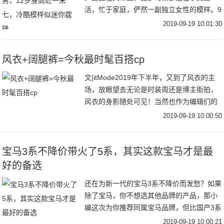
活，忙于家庭，俨然一副独立女性的模样。9
月18日，张柏芝在社交平台分享了自己出海
2019-09-19 10:01:30
滑水的视频，视频中张柏芝穿着吊带和短
裤，身材凹
风衣+阔腿裤=今秋最时髦百搭cp
文|itMode2019年下半年，又到了风衣的主
场，放眼望去无论是时装周还是博主街拍，
风衣的身影随处可见！当然也作为编辑们的
心头好，风衣当然是每年秋季不能避免的话
2019-09-19 10:00:50
题之一跳脱时髦圈流行趋势，回归到最实穿
宝马3系不降价带火了5系，其实这款宝马才是最
好的备选
还在为新一代的宝马3系不降价而发愁？如果
除了宝马，你不想选其他品牌的产品，那小
编这次为你推荐同属宝马品牌，但比国产3系
更加彰显运动的车型——宝马3系GT。为什
2019-09-19 10:00:21