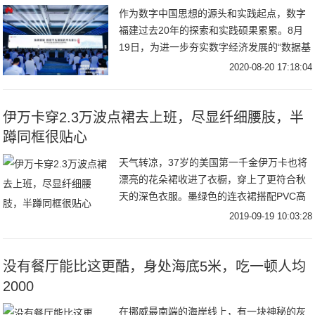
作为数字中国思想的源头和实践起点，数字
福建过去20年的探索和实践硕果累累。8月
19日，为进一步夯实数字经济发展的“数据基
础设施”，激发数字经济这一新动能，由福建
2020-08-20 17:18:04
伊万卡穿2.3万波点裙去上班，尽显纤细腰肢，半
蹲同框很贴心
天气转凉，37岁的美国第一千金伊万卡也将
漂亮的花朵裙收进了衣橱，穿上了更符合秋
天的深色衣服。墨绿色的连衣裙搭配PVC高
跟鞋，受到了时尚评论的交口称赞，而裙摆
2019-09-19 10:03:28
上的开衩，更是让很多男粉丝沸腾，若隐若
现才更
没有餐厅能比这更酷，身处海底5米，吃一顿人均
2000
在挪威最南端的海岸线上，有一块神秘的灰