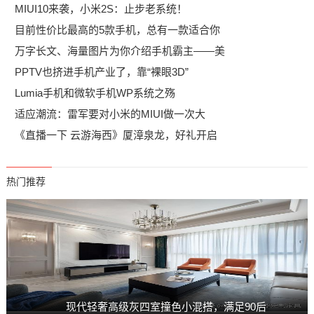
MIUI10来袭，小米2S：止步老系统！
目前性价比最高的5款手机，总有一款适合你
万字长文、海量图片为你介绍手机霸主——美
PPTV也挤进手机产业了，靠“裸眼3D”
Lumia手机和微软手机WP系统之殇
适应潮流：雷军要对小米的MIUI做一次大
《直播一下 云游海西》厦漳泉龙，好礼开启
热门推荐
现代轻奢高级灰四室撞色小混搭，满足90后