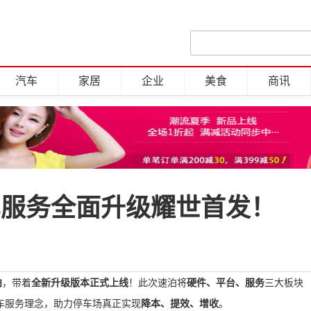
汽车
家居
企业
美食
商讯
车服务全面升级耀世首发！
泊
，带着
全新升级版本正式上线
！此次速泊将
硬件、平台、服务
三大板块
车服务理念，助力停车场真正实现
降本、提效、增收
。