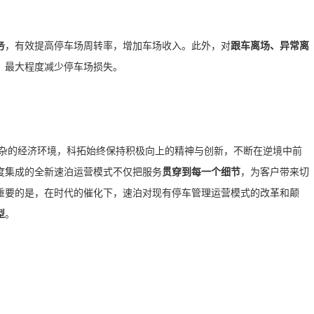
务
，有效提高停车场周转率，增加车场收入。此外，对
跟车离场、异常离
，最大程度减少停车场损失。
复杂的经济环境，科拓始终保持积极向上的精神与创新，不断在逆境中前
度集成的全新速泊运营模式不仅把服务
贯穿到每一个细节
，为客户带来切
重要的是，在时代的催化下，速泊对现有停车管理运营模式的改革和颠
型
。