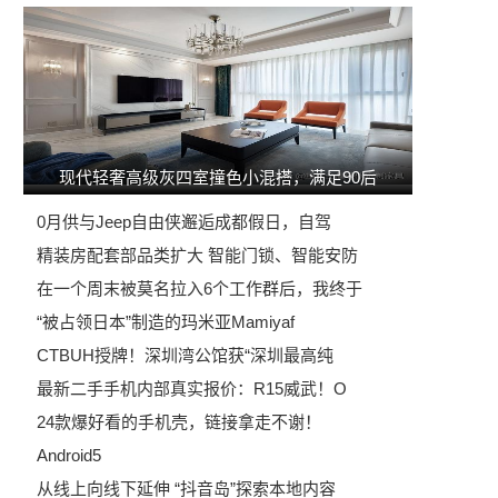
现代轻奢高级灰四室撞色小混搭，满足90后
0月供与Jeep自由侠邂逅成都假日，自驾
精装房配套部品类扩大 智能门锁、智能安防
在一个周末被莫名拉入6个工作群后，我终于
“被占领日本”制造的玛米亚Mamiyaf
CTBUH授牌！深圳湾公馆获“深圳最高纯
最新二手手机内部真实报价：R15威武！O
24款爆好看的手机壳，链接拿走不谢！
Android5
从线上向线下延伸 “抖音岛”探索本地内容