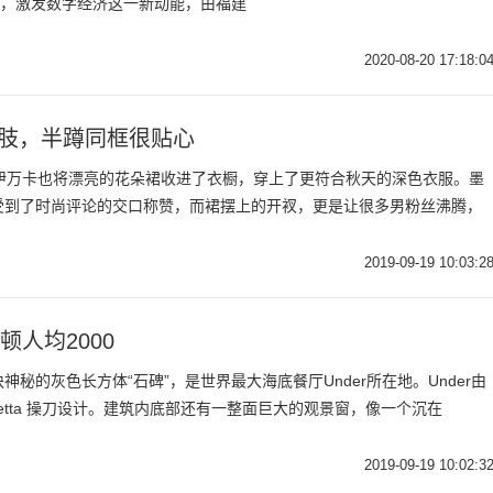
”，激发数字经济这一新动能，由福建
2020-08-20 17:18:0
腰肢，半蹲同框很贴心
金伊万卡也将漂亮的花朵裙收进了衣橱，穿上了更符合秋天的深色衣服。墨
受到了时尚评论的交口称赞，而裙摆上的开衩，更是让很多男粉丝沸腾，
2019-09-19 10:03:2
人均2000
秘的灰色长方体“石碑”，是世界最大海底餐厅Under所在地。Under由
etta 操刀设计。建筑内底部还有一整面巨大的观景窗，像一个沉在
2019-09-19 10:02:3