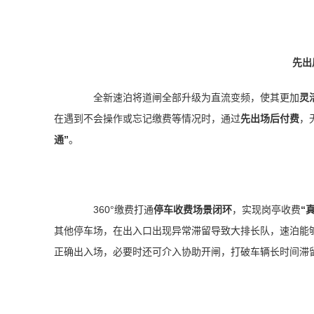
先出
全新速泊将道闸全部升级为直流变频，使其更加
灵
在遇到不会操作或忘记缴费等情况时，通过
先出场后付费
，
通”
。
360°缴费打通
停车收费场景闭环
，实现岗亭收费
“
其他停车场，在出入口出现异常滞留导致大排长队，速泊能
正确出入场，必要时还可介入协助开闸，打破车辆长时间滞