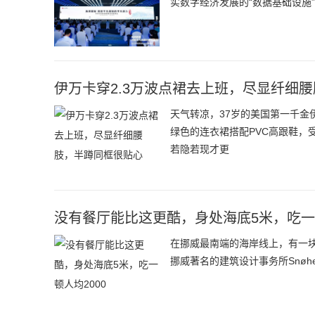
实数字经济发展的“数据基础设施
伊万卡穿2.3万波点裙去上班，尽显纤细
天气转凉，37岁的美国第一千
绿色的连衣裙搭配PVC高跟鞋，
若隐若现才更
没有餐厅能比这更酷，身处海底5米，吃一顿
在挪威最南端的海岸线上，有一块神
挪威著名的建筑设计事务所Snøh