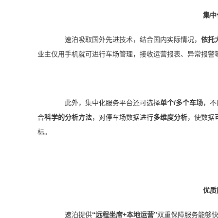
集中
速泊吸取国外先进技术，结合国内实际情况，
依托
业主仅用手机就可进行车场管理，接收运营报表、异常报警
此外，集中化服务平台还可选择
单个
/多个车场
，不
合
科学的分析方法
，对停车场数据进行
多维度分析
，使数据
标。
优质
速泊提供
“远程坐席+本地运营”
双重保障服务能够