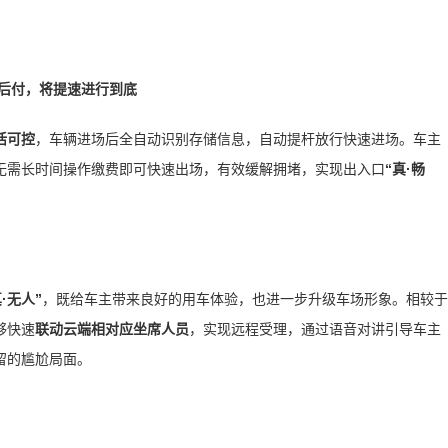
后付，将提速进行到底
活可控
，车辆进场后全自动识别存储信息，自动提杆放行快速进场。车主
无需长时间操作缴费即可快速出场，有效缓解拥堵，实现出入口
“真·畅
真·无人”
，既给车主带来良好的用车体验，也进一步升级车场形象。相较于
够快速
联动云端相对应坐席人员
，实现远程受理，通过语音对讲引导车主
留的尴尬局面。