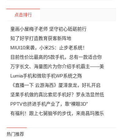
点击排行
，
童画小屋梅子老师 坚守初心砥砺前行
知了好学打造教育获客新阵地
MIUI10来袭，小米2S：止步老系统！
目前性价比最高的5款手机，总有一款适合你
万字长文、海量图片为你介绍手机霸主——美
Lumia手机和微软手机WP系统之殇
《直播一下 云游海西》厦漳泉龙，好礼开启
坚果手机做的真比索尼手机好？罗永浩显然低
PPTV也挤进手机产业了，靠“裸眼3D”
有福利！跟上七舅脑爷的步伐，来南昌玛雅乐
热门推荐
相