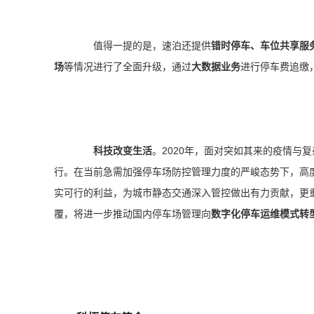
值得一提的是，速泊还提供
错时停车、车位共享服
场
等情况进行了全面升级，通过
大数据业务
进行停车费追缴
科技改变生活
。2020年，面对突如其来的疫情与
行。在当前急需加强停车场防控管理力度的严峻态势下，高
实可行的利益，为城市静态交通深入管控做出有力贡献，更
覆，将进一步推动国内停车场管理向
数字化停车运维模式转