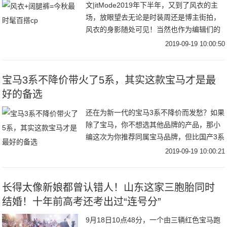
文|itMode2019年下半年，又到了风衣的主
场，放眼望去无论是时装周还是博主街拍，
风衣的身影随处可见！当然也作为编辑们的
心头好，风衣当然是每年秋季不能避免的话
2019-09-19 10:00:50
题之一跳脱时髦圈流行趋势，回归到最实穿
宝马3系不降价带火了5系，其实这款宝马才是最
好的备选
还在为新一代的宝马3系不降价而发愁？如果
除了宝马，你不想选其他品牌的产品，那小
编这次为你推荐同属宝马品牌，但比国产3系
更加彰显运动的车型——宝马3系GT。为什
2019-09-19 10:00:21
么小编会推荐这款？让我们先来看看宝马3系
究
长得太像新娘都曾认错人！山东这家三胞胎同时
结婚！十年前高考还考出过“连号分”
9月18日10点48分，一个由三辆红色宝马跑