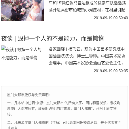
车和15辆红色马自达组成的迎亲车队浩浩荡
荡开进高密市柏城镇小河崖村，在村里引起
一番沸腾。这是谁家的孩子结婚？竟然搞了
2019-09-19 09:59:40
这么大的排场？原来，是村里赵振华家的三
胞
夜读 | 毁掉一个人的不是能力，而是懒惰
名家画廊 | 杨飞云，现为中国艺术研究院中
国油画院院长，博士生导师。中国美术家协
会理事，中国美术家协会油画艺委会主任，
中国油画学会副主席，中央美术学院客座教
2019-09-19 09:59:05
授。一个人可以不优秀，但必须要进步。看
到过这
厦门大都市版权与免责声明：
一、凡本站中注明“来源：厦门大都市”的所有文字、图片和音视频，版权均
属厦门大都市所有，转载时必须注明“来源：厦门大都市”，并附上原文链
接。
二、凡来源非厦门大都市的（作品）只代表本网传播该消息，并不代表赞同
其观点。