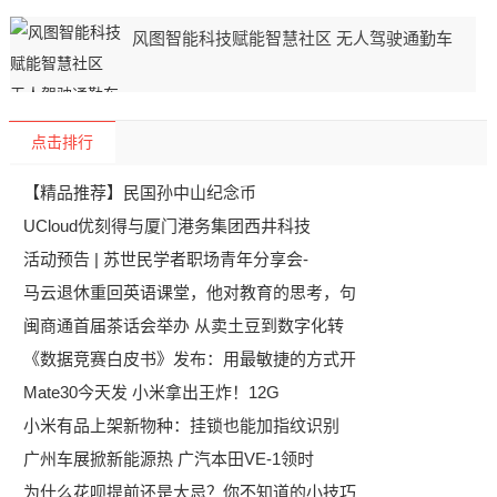
风图智能科技赋能智慧社区 无人驾驶通勤车
点击排行
【精品推荐】民国孙中山纪念币
UCloud优刻得与厦门港务集团西井科技
活动预告 | 苏世民学者职场青年分享会-
马云退休重回英语课堂，他对教育的思考，句
闽商通首届茶话会举办 从卖土豆到数字化转
《数据竞赛白皮书》发布：用最敏捷的方式开
Mate30今天发 小米拿出王炸！12G
小米有品上架新物种：挂锁也能加指纹识别
广州车展掀新能源热 广汽本田VE-1领时
为什么花呗提前还是大忌？你不知道的小技巧