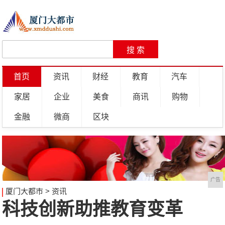
首页
资讯
财经
教育
汽车
家居
企业
美食
商讯
购物
金融
微商
区块
广告
厦门大都市
>
资讯
科技创新助推教育变革