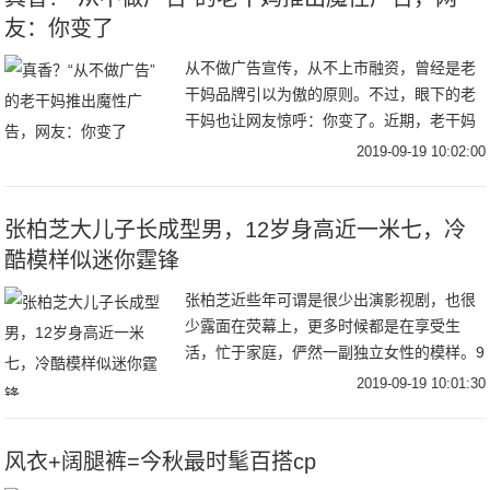
友：你变了
从不做广告宣传，从不上市融资，曾经是老
干妈品牌引以为傲的原则。不过，眼下的老
干妈也让网友惊呼：你变了。近期，老干妈
凭借一则魔性十足的广告走红网络。不仅如
2019-09-19 10:02:00
此，早在去年，它就曾玩过跨界，例如亮相
纽约时装周
张柏芝大儿子长成型男，12岁身高近一米七，冷
酷模样似迷你霆锋
张柏芝近些年可谓是很少出演影视剧，也很
少露面在荧幕上，更多时候都是在享受生
活，忙于家庭，俨然一副独立女性的模样。9
月18日，张柏芝在社交平台分享了自己出海
2019-09-19 10:01:30
滑水的视频，视频中张柏芝穿着吊带和短
裤，身材凹
风衣+阔腿裤=今秋最时髦百搭cp