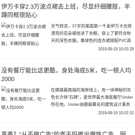
伊万卡穿2.3万波点裙去上班，尽显纤细腰肢，半
蹲同框很贴心
天气转凉，37岁的美国第一千金伊万卡也将
漂亮的花朵裙收进了衣橱，穿上了更符合秋
天的深色衣服。墨绿色的连衣裙搭配PVC高
跟鞋，受到了时尚评论的交口称赞，而裙摆
2019-09-19 10:03:28
上的开衩，更是让很多男粉丝沸腾，若隐若
现才更
没有餐厅能比这更酷，身处海底5米，吃一顿人均
2000
在挪威最南端的海岸线上，有一块神秘的灰
色长方体“石碑”，是世界最大海底餐厅Under
所在地。Under由挪威著名的建筑设计事务
所Snøhetta 操刀设计。建筑内底部还有一整
2019-09-19 10:02:32
面巨大的观景窗，像一个沉在
真香？“从不做广告”的老干妈推出魔性广告，网