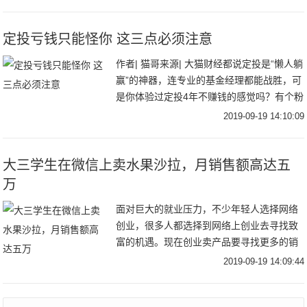
上大部分桶型，省去复杂的安装步骤，只
定投亏钱只能怪你 这三点必须注意
作者| 猫哥来源| 大猫财经都说定投是“懒人躺
赢”的神器，连专业的基金经理都能战胜，可
是你体验过定投4年不赚钱的感觉吗？有个粉
丝咨询猫哥，为什么我的定投就不赚钱，到
2019-09-19 14:10:09
底是哪里出了问题？经过猫哥仔细分析后
大三学生在微信上卖水果沙拉，月销售额高达五
万
面对巨大的就业压力，不少年轻人选择网络
创业，很多人都选择到网络上创业去寻找致
富的机遇。现在创业卖产品要寻找更多的销
售渠道，而且微信营销有着非常广阔的资
2019-09-19 14:09:44
源，让人们的盈利变得更丰富了。今天来讲
一个江苏省南