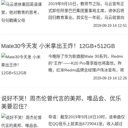
2019年9月10日，教师节之际，马云宣布正
式卸任阿里巴巴集团董事局主席，退休后将
回归教育事业。其实在一年前，马云就曾向
大家宣布：“我想回归教育，做我热爱的事情
2019-09-19 14:12:51
会让我无比兴奋和幸福。”终于，他重新变回
Mate30今天发 小米拿出王炸！12GB+512GB
今晚除了华为新旗舰Mate 30系列，Redmi
的“王炸”——K20 Pro尊享版也将面世。昨
晚，红米Redmi品牌总经理卢伟冰宣布，将
于9月19日（晚8点）直播发布K20 Pro尊享
2019-09-19 14:12:26
版，也会有一段时
说好不哭！周杰伦曾代言的美邦、唯品会、优乐
美要忍住？
导语：截至2019年9月18日10时，该单曲仅
在QQ音乐上就卖出6729041张，收入超过