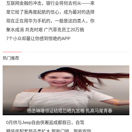
互联网金融的冲击，银行业将何去何从——来
是它给了我再度起航的信心，成为最对的选择
现在正在用华为手机的，一般是这四类人，你
聚水成涓 共克时艰 广汽菲克员工20万捐
7个小众却最让你感到惊艳的APP
热门推荐
杨丞琳曝领证结婚后晒九宫格 扎高马尾青春
0月供与Jeep自由侠邂逅成都假日，自驾
精装房配套部品类扩大 智能门锁、智能安防