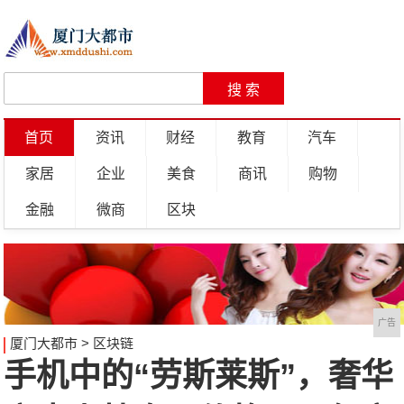
首页
资讯
财经
教育
汽车
家居
企业
美食
商讯
购物
金融
微商
区块
广告
厦门大都市
>
区块链
手机中的“劳斯莱斯”，奢华