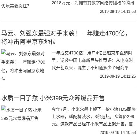
2018万元，为拥有其数字网络传播权的腾讯
音乐带来巨大利益。资本邦 · 2019-09-18 ·
2019-09-19 14:11:58
文/宫艺航9
马云、刘强东最强对手来袭！一年赚走4700亿，
将冲击阿里京东地位
一年成交4700亿！用户4亿已超京东直追阿
里，逆袭中国电商新巨头推荐语：从电商时
代开创以来，诞生了不知道多少个电商平
台。它们有的成为名震一时的巨头，有的就
2019-09-19 14:11:26
此消失在电商行业发展的长河之中。就此众
人以为，
水质一目了然 小米399元众筹爆品开售
今年7月，小米众筹上架了一款小浪TDS即热
上水器，适配桶装水，3秒速热，众筹价299
元。这款产品已经在小米有品上架开售，售
价399元。小浪TDS即热上水器可适配市面
2019-09-19 14:10:58