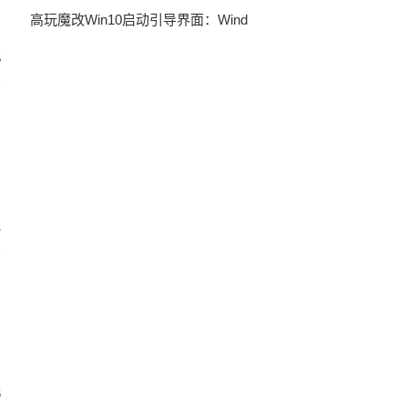
高玩魔改Win10启动引导界面：Wind
5
1
6