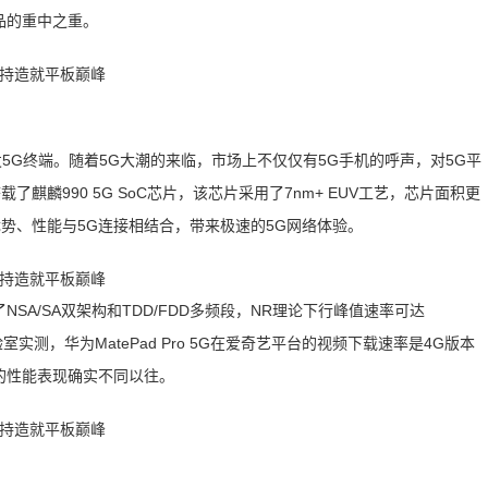
新品的重中之重。
发5G终端。随着5G大潮的来临，市场上不仅仅有5G手机的呼声，对5G平
搭载了麒麟990 5G SoC芯片，该芯片采用了7nm+ EUV工艺，芯片面积更
色、优势、性能与5G连接相结合，带来极速的5G网络体验。
持了NSA/SA双架构和TDD/FDD多频段，NR理论下行峰值速率可达
验室实测，华为MatePad Pro 5G在爱奇艺平台的视频下载速率是4G版本
来的性能表现确实不同以往。