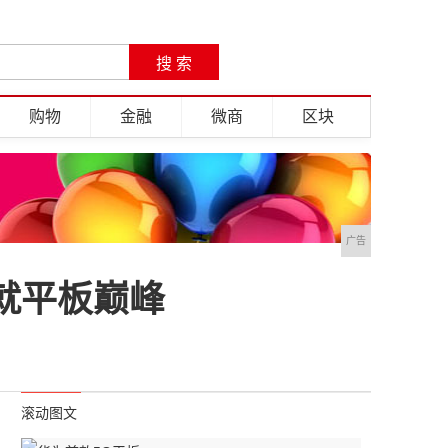
购物
金融
微商
区块
广告
造就平板巅峰
滚动图文