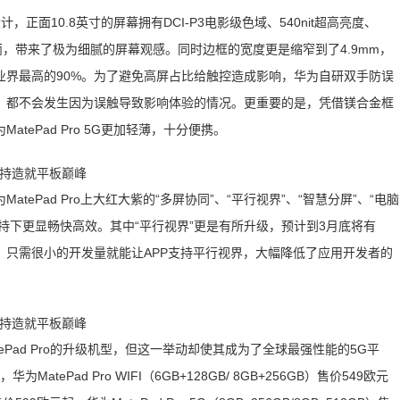
设计，正面10.8英寸的屏幕拥有DCI-P3电影级色域、540nit超高亮度、
实艳丽，带来了极为细腻的屏幕观感。同时边框的宽度更是缩窄到了4.9mm，
业界最高的90%。为了避免高屏占比给触控造成影响，华为自研双手防误
，都不会发生因为误触导致影响体验的情况。更重要的是，凭借镁合金框
ePad Pro 5G更加轻薄，十分便携。
ePad Pro上大红大紫的“多屏协同”、“平行视界”、“智慧分屏”、“电脑
G网络加持下更显畅快高效。其中“平行视界”更是有所升级，预计到3月底将有
it，只需很小的开发量就能让APP支持平行视界，大幅降低了应用开发者的
MatePad Pro的升级机型，但这一举动却使其成为了全球最强性能的5G平
atePad Pro WIFI（6GB+128GB/ 8GB+256GB）售价549欧元