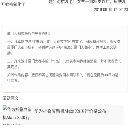
题：对抗衰老！女生一到25岁以后，皮肤衰
老氧化的快。最明显的表现就是皮肤暗黄，
2019-09-19 14:02:20
特别是经常化妆、对着手机电脑和熬夜的皮
肤，如果
厦门大都市版权与免责声明：
一、凡本站中注明“来源：厦门大都市”的所有文字、图片和音视频，版权均
属厦门大都市所有，转载时必须注明“来源：厦门大都市”，并附上原文链
接。
二、凡来源非厦门大都市的（作品）只代表本网传播该消息，并不代表赞同
其观点。
如因作品内容、版权和其它问题需要同本网联系的，请在见网后30日内进
行联系。
滚动图文
华为折叠屏新机Mate Xs国行价格公布