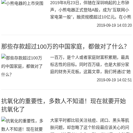
2019年8月23日，伴随在深圳响起的上市钟
声，小熊电器正式登陆A股，成为“互联网小
家电第一股”，融资规模超过10亿元。在小熊
电器的主营业务中，2018年厨房小家电营收
2019-09-19 14:03:20
占比达85.39%。在今年厨电市
那些存款超过100万的中国家庭，都做对了什么？
一百万，是个人或者家庭财富积累期，最具
标志性的目标。同时百万级，也是大部分家
庭的财务天花板。这篇文章，我们将通过“她
理财”社区积累的200多个真实故事，和数万
2019-09-19 14:02:51
“好规划智能理财规划”服务数据来总结，中
国
抗氧化的重要性，多数人不知道！现在就要开始
抗氧化了
大家平时都比较关注祛痘、闭口、黑头等肌
肤问题，却忽略了这个阶段最应该关心的问