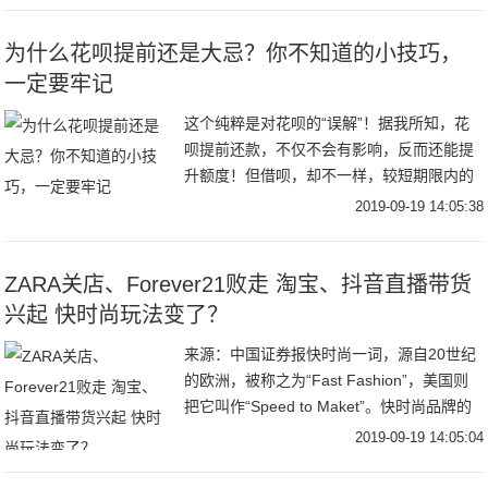
为什么花呗提前还是大忌？你不知道的小技巧，
一定要牢记
这个纯粹是对花呗的“误解”！据我所知，花
呗提前还款，不仅不会有影响，反而还能提
升额度！但借呗，却不一样，较短期限内的
频繁借贷，的确有可能会被降额、甚至被关
2019-09-19 14:05:38
闭的！花呗，对标银行信用卡，是鼓励用户
提前还款
ZARA关店、Forever21败走 淘宝、抖音直播带货
兴起 快时尚玩法变了？
来源：中国证券报快时尚一词，源自20世纪
的欧洲，被称之为“Fast Fashion”，美国则
把它叫作“Speed to Maket”。快时尚品牌的
核心三大特质：上货时间快、价格亲民与紧
2019-09-19 14:05:04
跟潮流，这些激发