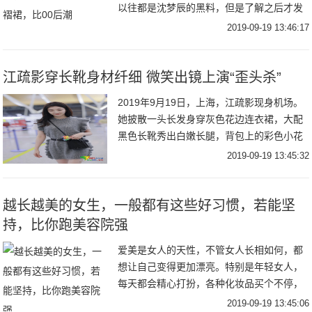
以往都是沈梦辰的黑料，但是了解之后才发
现，其实沈梦辰的性格开朗， 大大咧咧的很
2019-09-19 13:46:17
让人喜欢。最近还发现了沈梦辰的衣品还很
好，身材
江疏影穿长靴身材纤细 微笑出镜上演“歪头杀”
2019年9月19日，上海，江疏影现身机场。
她披散一头长发身穿灰色花边连衣裙，大配
黑色长靴秀出白嫩长腿，背包上的彩色小花
装饰很是可爱。见到跟拍后，江疏影背过双
2019-09-19 13:45:32
手微笑出镜歪头卖萌，简直甜化了！
越长越美的女生，一般都有这些好习惯，若能坚
持，比你跑美容院强
爱美是女人的天性，不管女人长相如何，都
想让自己变得更加漂亮。特别是年轻女人，
每天都会精心打扮，各种化妆品买个不停，
而且很多人女人还经常去美容店做护理，就
2019-09-19 13:45:06