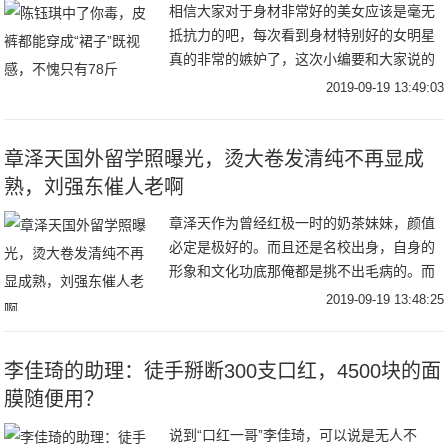
相信大家对于身材非常好的美女应该是毫无
抵抗力的吧，每次看到身材特别好的女明星
真的非常的嫉妒了，这次小编要和大家说的
就是唐嫣旗下最火的小花陈钰琪，她的身材
2019-09-19 13:49:03
就是很让人嫉妒的那种，她的官方身高是1米
64.有
章泽天国外留学照曝光，烫大卷发清纯不再显成
熟，刘强东催人老啊
章泽天作为曾经红极一时的奶茶妹妹，颜值
必定是极好的。而且还是名校出身，自身的
形象和文化功底那俺都是挑不出毛病的。而
且现在的章泽天已经褪去曾经的青涩，越来
2019-09-19 13:48:25
越有女人味了，从她的衣着搭配就能明显的
看出来。在
李佳琦的助理：徒手掰断300支口红，4500块的面
膜随便用？
说到“口红一哥”李佳琦，可以说是无人不