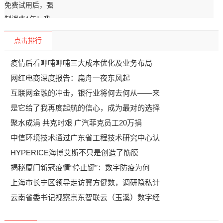
点击排行
疫情后看呷哺呷哺三大成本优化及业务布局
网红电商深度报告：扁舟一夜东风起
互联网金融的冲击，银行业将何去何从——来
是它给了我再度起航的信心，成为最对的选择
聚水成涓 共克时艰 广汽菲克员工20万捐
中信环境技术通过广东省工程技术研究中心认
HYPERICE海博艾斯不只是创造了筋膜
揭秘厦门新冠疫情“停止键”：数字防疫为何
上海市长宁区领导走访翼方健数，调研隐私计
云南省委书记视察京东智联云（玉溪）数字经