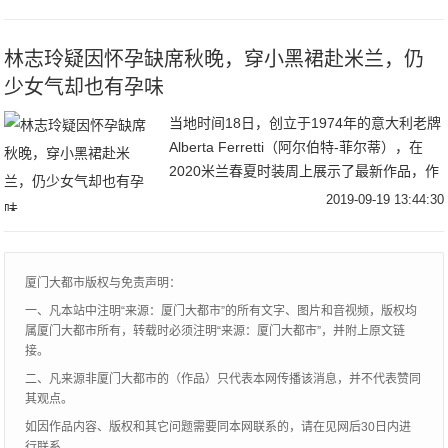
是想让自己越来越漂亮。其实，在生活中养
成良好的习
林志玲疑因怀孕缺席秋晚，穿小黑裙赴米兰，仍
少女气却也有孕味
当地时间18日，创立于1974年的意大利老牌
Alberta Ferretti（阿尔伯特-菲尔蒂），在
2020米兰春夏时装周上展示了最新作品，作
品既有冷艳的晚礼裙，也有卡其色为主的狩
2019-09-19 13:44:30
猎装，让在场的看秀嘉
厦门大都市版权与免责声明：
一、凡本站中注明“来源：厦门大都市”的所有文字、图片和音视频，版权均
属厦门大都市所有，转载时必须注明“来源：厦门大都市”，并附上原文链
接。
二、凡来源非厦门大都市的（作品）只代表本网传播该消息，并不代表赞同
其观点。
如因作品内容、版权和其它问题需要同本网联系的，请在见网后30日内进
行联系。