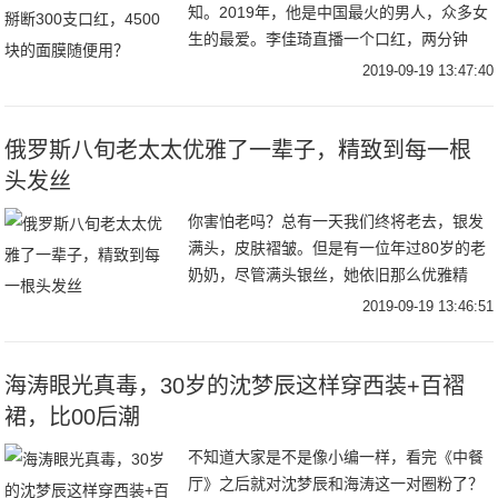
知。2019年，他是中国最火的男人，众多女
生的最爱。李佳琦直播一个口红，两分钟
内，口红就能在线上销售一空，线下也是几
2019-09-19 13:47:40
小时断货。不光是年轻的小姑娘，就连60多
岁的奶
俄罗斯八旬老太太优雅了一辈子，精致到每一根
头发丝
你害怕老吗？总有一天我们终将老去，银发
满头，皮肤褶皱。但是有一位年过80岁的老
奶奶，尽管满头银丝，她依旧那么优雅精
致。下面我们来说一下这位老奶奶吧。俄罗
2019-09-19 13:46:51
斯老人达莉娅精致了一辈子，就算现在年过
八旬，每次
海涛眼光真毒，30岁的沈梦辰这样穿西装+百褶
裙，比00后潮
不知道大家是不是像小编一样，看完《中餐
厅》之后就对沈梦辰和海涛这一对圈粉了？