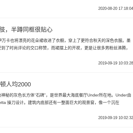
2020-08-20 17:18:0
腰肢，半蹲同框很贴心
金伊万卡也将漂亮的花朵裙收进了衣橱，穿上了更符合秋天的深色衣服。墨
受到了时尚评论的交口称赞，而裙摆上的开衩，更是让很多男粉丝沸腾，
2019-09-19 10:03:2
人均2000
秘的灰色长方体“石碑”，是世界最大海底餐厅Under所在地。Under由
etta 操刀设计。建筑内底部还有一整面巨大的观景窗，像一个沉在
2019-09-19 10:02:3