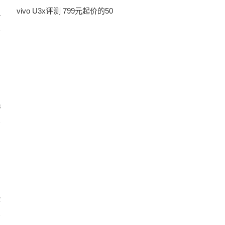
vivo U3x评测 799元起价的50
4
8
2