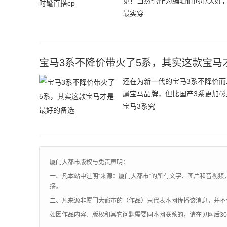
见！当然也作为编辑们的心头好
最实穿
宝马3系不降价带火了5系，其实这款宝马
还在为新一代的宝马3系不降价
属宝马品牌，但比国产3系更加彰
宝马3系究
厦门大都市版权与免责声明：
一、凡本站中注明“来源：厦门大都市”的所有文字、图片和音视频
接。
二、凡来源非厦门大都市的（作品）只代表本网传播该消息，并不
如因作品内容、版权和其它问题需要同本网联系的，请在见网后3