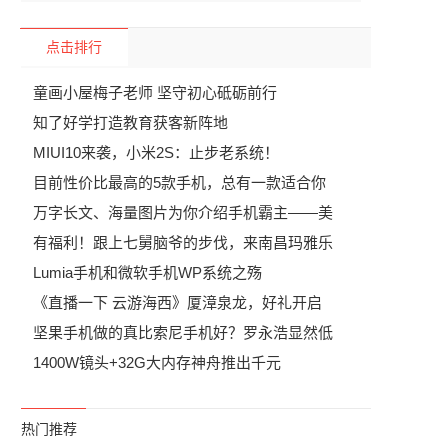
点击排行
童画小屋梅子老师 坚守初心砥砺前行
知了好学打造教育获客新阵地
MIUI10来袭，小米2S：止步老系统！
目前性价比最高的5款手机，总有一款适合你
万字长文、海量图片为你介绍手机霸主——美
有福利！跟上七舅脑爷的步伐，来南昌玛雅乐
Lumia手机和微软手机WP系统之殇
《直播一下 云游海西》厦漳泉龙，好礼开启
坚果手机做的真比索尼手机好？罗永浩显然低
1400W镜头+32G大内存神舟推出千元
热门推荐