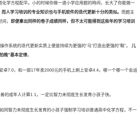
道化学方程配平。小的时候你做一道小学应用题的時间，长大了你能做一
似，而人学习培训的专业知识也与手机软件的迭代更新十分的类似。
而题主
时间，
即便拿出同样的卷子成绩同样，但不太可能得到这些年的学习培训
脑操作系统的迭代更新实质上便是持续为更强的“马”打造出更强的“鞍”。
儿
怕晚”基本定律
。
卓7.0，和一部17年卖2000元的手机上刷上安卓4.4，哪一个哪一个会
完善的成年人计算1 1，一定比智力未彻底生长发育小孩子快。
，如同智力未彻底生长发育的小孩子强制学习培训普通高中化学方程，不一