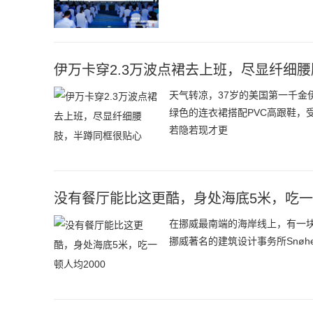
伊万卡穿2.3万波点裙去上班，尽显纤细
天气转凉，37岁的美国第一千
绿色的连衣裙搭配PVC高跟鞋，
若隐若现才更
没有餐厅能比这更酷，身处海底5米，吃一顿
在挪威最南端的海岸线上，有一块神
挪威著名的建筑设计事务所Snøh