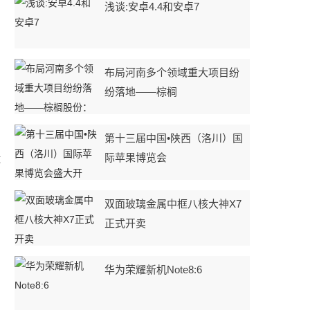
浅谈:安卓4.4和安卓7
布局河南多个领域重大项目纷
纷落地——棕榈
第十三届中国•陕西（洛川）国
际苹果博览会
运
双面玻璃金属中框八核大神X7
正式开卖
华为荣耀新机Note8:6