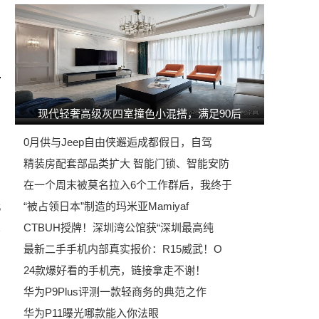
现代轻奢高级灰四室撞色小混搭，满足90后
0月供与Jeep自由侠邂逅成都假日，自驾
精装房配套部品类扩大 智能门锁、智能安防
在一个周末被莫名拉入6个工作群后，我终于
“被占领日本”制造的玛米亚Mamiyaf
5
CTBUH授牌！深圳湾公馆获“深圳最高纯
最新二手手机内部真实报价：R15威武！O
24款爆好看的手机壳，链接拿走不谢！
华为P9Plus评测一款轻商务的典范之作
华为P11曝光哪款能入你法眼