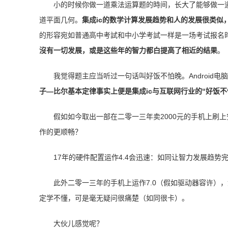
小的时候你做一道乘法运算题的時间，长大了能够做一
道平面几何。
集成ic的数学计算发展趋势和人的发展很类
的形容宛如普通高中考試和中小学考試一样是一场考试报名
沒有一切发展，或是这些年的智力都白提高了相近的结果
。
我觉得题主应当听过一句话叫好饭不怕晚。Android电
子—比尔基本定律事实上便是集成ic与互联网行业的“好饭不
假如如今取出一部在二零一三年卖2000元的手机上刷上安
作的更顺畅？
17年的硬件配置运作4.4会迅速：如同让智力发展趋势
此外二零一三年的手机上运作7.0（假如驱动器容许）
定学不懂，可是毫无疑问很痛楚（如同很卡）。
大伙儿感觉呢？