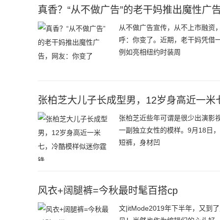
真香？“从不做广告”的老干妈推出魔性广
从不做广告宣传，从不上市融资
呼：你变了。近期，老干妈凭借
例如亮相纽约时装周
张柏芝大儿子长成型男，12岁身高近一米
张柏芝近些年可谓是很少出演影
一副独立女性的模样。9月18日
短裤，身材凹
风衣+阔腿裤=今秋最时髦百搭cp
文|itMode2019年下半年