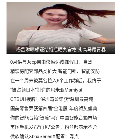
杨丞琳曝领证结婚后晒九宫格 扎高马尾青春
0月供与Jeep自由侠邂逅成都假日，自驾
精装房配套部品类扩大 智能门锁、智能安防
在一个周末被莫名拉入6个工作群后，我终于
“被占领日本”制造的玛米亚Mamiyaf
CTBUH授牌！深圳湾公馆获“深圳最高纯
国美零售荣获第四届“金港股”年度颁奖盛典
你的智能音箱“智障”吗？中国智能音箱市场
美图手机发布“再见”公告，粉丝都表示不舍
微软确认XboxSeriesX配置：浮点