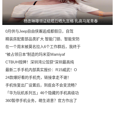
杨丞琳曝领证结婚后晒九宫格 扎高马尾青春
0月供与Jeep自由侠邂逅成都假日，自驾
精装房配套部品类扩大 智能门锁、智能安防
在一个周末被莫名拉入6个工作群后，我终于
“被占领日本”制造的玛米亚Mamiyaf
CTBUH授牌！深圳湾公馆获“深圳最高纯
最新二手手机内部真实报价：R15威武！O
24款爆好看的手机壳，链接拿走不谢！
手机恢复出厂设置后，到底会不会变流畅？
「华为玩机系列五」46个隐藏的手机高级功
360暂停手机业务，萌生退意？官方作出了