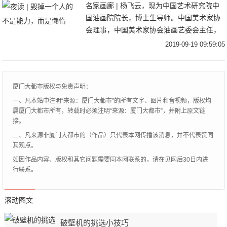
名家画廊 | 杨飞云，现为中国艺术研究院中
国油画院院长，博士生导师。中国美术家协
会理事，中国美术家协会油画艺委会主任，
中国油画学会副主席，中央美术学院客座教
2019-09-19 09:59:05
授。一个人可以不优秀，但必须要进步。看
到过这
厦门大都市版权与免责声明：
一、凡本站中注明“来源：厦门大都市”的所有文字、图片和音视频，版权均
属厦门大都市所有，转载时必须注明“来源：厦门大都市”，并附上原文链
接。
二、凡来源非厦门大都市的（作品）只代表本网传播该消息，并不代表赞同
其观点。
如因作品内容、版权和其它问题需要同本网联系的，请在见网后30日内进
行联系。
滚动图文
破壁机的挑选小技巧