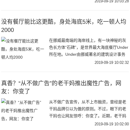
2019-09-19 10:03:28
上的开衩，更是让很多男粉丝沸腾，若隐若
现才更
没有餐厅能比这更酷，身处海底5米，吃一顿人均
2000
在挪威最南端的海岸线上，有一块神秘的灰
色长方体“石碑”，是世界最大海底餐厅Under
所在地。Under由挪威著名的建筑设计事务
所Snøhetta 操刀设计。建筑内底部还有一整
2019-09-19 10:02:32
面巨大的观景窗，像一个沉在
真香？“从不做广告”的老干妈推出魔性广告，网
友：你变了
从不做广告宣传，从不上市融资，曾经是老
干妈品牌引以为傲的原则。不过，眼下的老
干妈也让网友惊呼：你变了。近期，老干妈
凭借一则魔性十足的广告走红网络。不仅如
2019-09-19 10:02:00
此，早在去年，它就曾玩过跨界，例如亮相