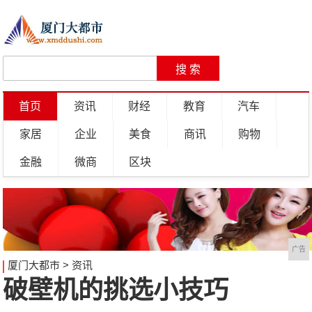
首页
资讯
财经
教育
汽车
家居
企业
美食
商讯
购物
金融
微商
区块
广告
厦门大都市
>
资讯
破壁机的挑选小技巧