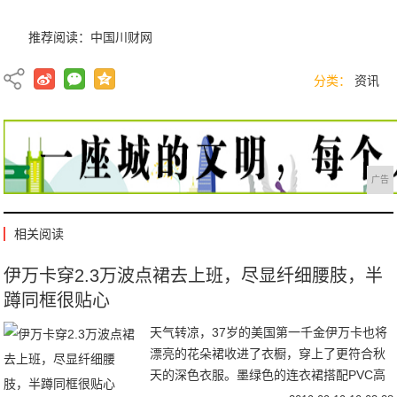
推荐阅读：
中国川财网
分类：
资讯
广告
相关阅读
伊万卡穿2.3万波点裙去上班，尽显纤细腰肢，半
蹲同框很贴心
天气转凉，37岁的美国第一千金伊万卡也将
漂亮的花朵裙收进了衣橱，穿上了更符合秋
天的深色衣服。墨绿色的连衣裙搭配PVC高
跟鞋，受到了时尚评论的交口称赞，而裙摆