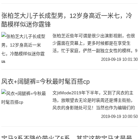
纽约时装周
张柏芝大儿子长成型男，12岁身高近一米七，冷
酷模样似迷你霆锋
张柏芝近些年可谓是很少出演影视剧，也很
少露面在荧幕上，更多时候都是在享受生
活，忙于家庭，俨然一副独立女性的模样。9
月18日，张柏芝在社交平台分享了自己出海
2019-09-19 10:01:30
滑水的视频，视频中张柏芝穿着吊带和短
裤，身材凹
风衣+阔腿裤=今秋最时髦百搭cp
文|itMode2019年下半年，又到了风衣的主
场，放眼望去无论是时装周还是博主街拍，
风衣的身影随处可见！当然也作为编辑们的
心头好，风衣当然是每年秋季不能避免的话
2019-09-19 10:00:50
题之一跳脱时髦圈流行趋势，回归到最实穿
宝马3系不降价带火了5系，其实这款宝马才是最