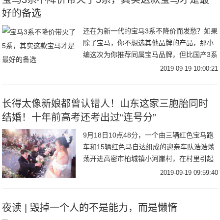
好的备选
还在为新一代的宝马3系不降价而发愁？如果
除了宝马，你不想选其他品牌的产品，那小
编这次为你推荐同属宝马品牌，但比国产3系
更加彰显运动的车型——宝马3系GT。为什
2019-09-19 10:00:21
么小编会推荐这款？让我们先来看看宝马3系
究
长得太像新娘都曾认错人！山东这家三胞胎同时
结婚！十年前高考还考出过“连号分”
9月18日10点48分，一个由三辆红色宝马跑
车和15辆红色马自达组成的迎亲车队浩浩荡
荡开进高密市柏城镇小河崖村，在村里引起
一番沸腾。这是谁家的孩子结婚？竟然搞了
2019-09-19 09:59:40
这么大的排场？原来，是村里赵振华家的三
胞
夜读 | 毁掉一个人的不是能力，而是懒惰