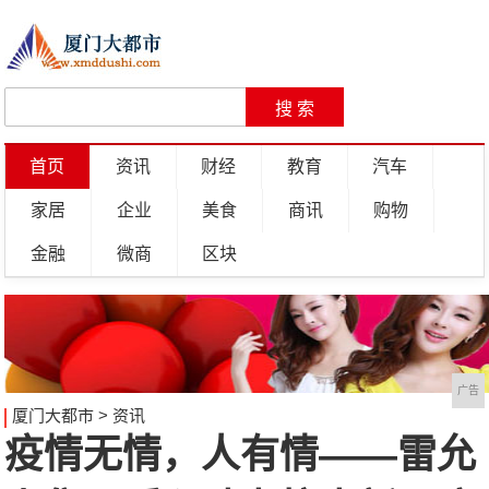
首页
资讯
财经
教育
汽车
家居
企业
美食
商讯
购物
金融
微商
区块
广告
厦门大都市
>
资讯
疫情无情，人有情——雷允