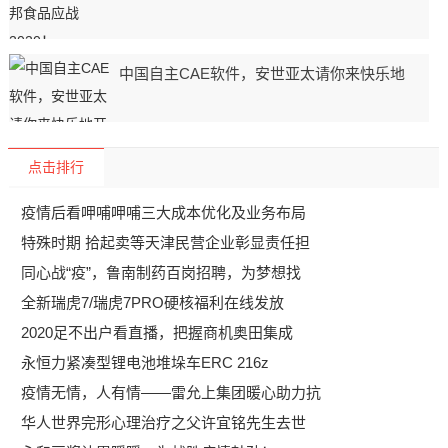
中国自主CAE软件，安世亚太请你来快乐地
点击排行
疫情后看呷哺呷哺三大成本优化及业务布局
特殊时期 拾起卖等天津民营企业彰显责任担
同心战“疫”，鲁南制药百岗招聘，为梦想找
全新瑞虎7/瑞虎7PRO硬核福利在线发放
2020足不出户看直播，把握商机奥田集成
永恒力紧凑型锂电池堆垛车ERC 216z
疫情无情，人有情——雷允上集团暖心助力抗
华人世界完形心理治疗之父许宜铭先生去世