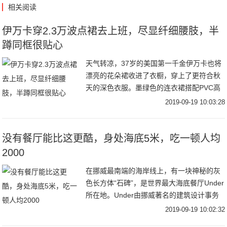
相关阅读
伊万卡穿2.3万波点裙去上班，尽显纤细腰肢，半
蹲同框很贴心
天气转凉，37岁的美国第一千金伊万卡也将
漂亮的花朵裙收进了衣橱，穿上了更符合秋
天的深色衣服。墨绿色的连衣裙搭配PVC高
跟鞋，受到了时尚评论的交口称赞，而裙摆
2019-09-19 10:03:28
上的开衩，更是让很多男粉丝沸腾，若隐若
现才更
没有餐厅能比这更酷，身处海底5米，吃一顿人均
2000
在挪威最南端的海岸线上，有一块神秘的灰
色长方体“石碑”，是世界最大海底餐厅Under
所在地。Under由挪威著名的建筑设计事务
所Snøhetta 操刀设计。建筑内底部还有一整
2019-09-19 10:02:32
面巨大的观景窗，像一个沉在