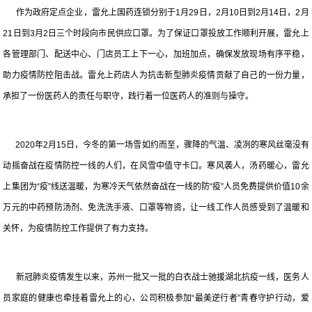
作为政府定点企业，雷允上国药连锁分别于1月29日，2月10日到2月14日，2月
21日到3月2日三个时段向市民供应口罩。为了保证口罩投放工作顺利开展，雷允上
各管理部门、配送中心、门店员工上下一心，加班加点，确保发放现场有序平稳，
助力疫情防控阻击战。雷允上药店人为抗击新型肺炎疫情贡献了自己的一份力量，
承担了一份医药人的责任与职守，践行着一位医药人的准则与操守。
2020年2月15日，今冬的第一场雪如约而至，骤降的气温、凌冽的寒风丝毫没有
动摇奋战在疫情防控一线的人们，在风雪中值守卡口。寒风袭人，汤药暖心，雷允
上集团为“疫”线送温暖，为寒冷天气依然奋战在一线的防“疫”人员免费提供价值10余
万元的中药预防汤剂、免洗洗手液、口罩等物资，让一线工作人员感受到了温暖和
关怀，为疫情防控工作提供了有力支持。
新冠肺炎疫情发生以来，苏州一批又一批的白衣战士驰援湖北抗疫一线，医务人
员家庭的健康也牵挂着雷允上的心，公司积极参加“最美逆行者”青春守护行动，爱