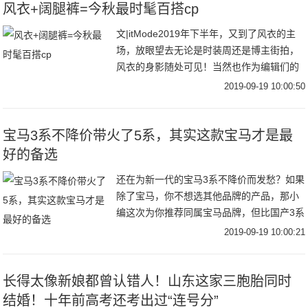
风衣+阔腿裤=今秋最时髦百搭cp
文|itMode2019年下半年，又到了风衣的主
场，放眼望去无论是时装周还是博主街拍，
风衣的身影随处可见！当然也作为编辑们的
心头好，风衣当然是每年秋季不能避免的话
2019-09-19 10:00:50
题之一跳脱时髦圈流行趋势，回归到最实穿
宝马3系不降价带火了5系，其实这款宝马才是最
好的备选
还在为新一代的宝马3系不降价而发愁？如果
除了宝马，你不想选其他品牌的产品，那小
编这次为你推荐同属宝马品牌，但比国产3系
更加彰显运动的车型——宝马3系GT。为什
2019-09-19 10:00:21
么小编会推荐这款？让我们先来看看宝马3系
究
长得太像新娘都曾认错人！山东这家三胞胎同时
结婚！十年前高考还考出过“连号分”