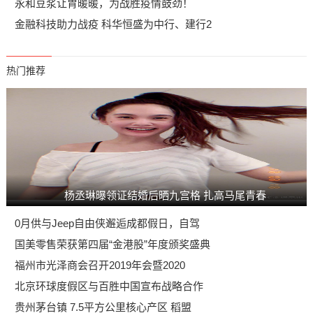
永和豆浆让胃暖暖，为战胜疫情鼓劲！
金融科技助力战疫 科华恒盛为中行、建行2
热门推荐
杨丞琳曝领证结婚后晒九宫格 扎高马尾青春
0月供与Jeep自由侠邂逅成都假日，自驾
国美零售荣获第四届“金港股”年度颁奖盛典
福州市光泽商会召开2019年会暨2020
北京环球度假区与百胜中国宣布战略合作
贵州茅台镇 7.5平方公里核心产区 稻盟