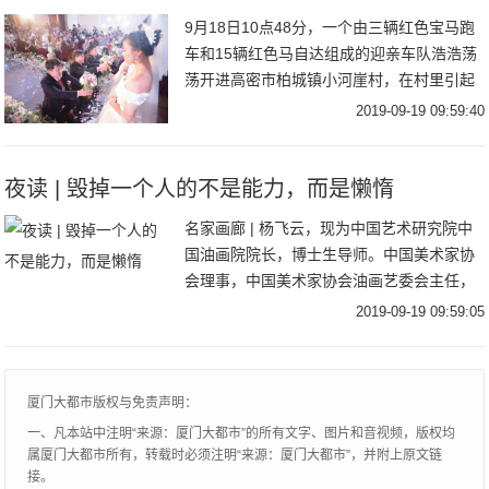
9月18日10点48分，一个由三辆红色宝马跑
车和15辆红色马自达组成的迎亲车队浩浩荡
荡开进高密市柏城镇小河崖村，在村里引起
一番沸腾。这是谁家的孩子结婚？竟然搞了
2019-09-19 09:59:40
这么大的排场？原来，是村里赵振华家的三
胞
夜读 | 毁掉一个人的不是能力，而是懒惰
名家画廊 | 杨飞云，现为中国艺术研究院中
国油画院院长，博士生导师。中国美术家协
会理事，中国美术家协会油画艺委会主任，
中国油画学会副主席，中央美术学院客座教
2019-09-19 09:59:05
授。一个人可以不优秀，但必须要进步。看
到过这
厦门大都市版权与免责声明：
一、凡本站中注明“来源：厦门大都市”的所有文字、图片和音视频，版权均
属厦门大都市所有，转载时必须注明“来源：厦门大都市”，并附上原文链
接。