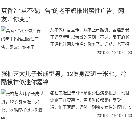
真香？“从不做广告”的老干妈推出魔性广告，网
友：你变了
从不做广告宣传，从不上市融资，曾经是老
干妈品牌引以为傲的原则。不过，眼下的老
干妈也让网友惊呼：你变了。近期，老干妈
凭借一则魔性十足的广告走红网络。不仅如
2019-09-19 10:02:00
此，早在去年，它就曾玩过跨界，例如亮相
纽约时装周
张柏芝大儿子长成型男，12岁身高近一米七，冷
酷模样似迷你霆锋
张柏芝近些年可谓是很少出演影视剧，也很
少露面在荧幕上，更多时候都是在享受生
活，忙于家庭，俨然一副独立女性的模样。9
月18日，张柏芝在社交平台分享了自己出海
2019-09-19 10:01:30
滑水的视频，视频中张柏芝穿着吊带和短
裤，身材凹