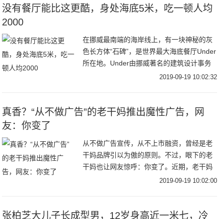
没有餐厅能比这更酷，身处海底5米，吃一顿人均
2000
在挪威最南端的海岸线上，有一块神秘的灰
色长方体“石碑”，是世界最大海底餐厅Under
所在地。Under由挪威著名的建筑设计事务
所Snøhetta 操刀设计。建筑内底部还有一整
2019-09-19 10:02:32
面巨大的观景窗，像一个沉在
真香？“从不做广告”的老干妈推出魔性广告，网
友：你变了
从不做广告宣传，从不上市融资，曾经是老
干妈品牌引以为傲的原则。不过，眼下的老
干妈也让网友惊呼：你变了。近期，老干妈
凭借一则魔性十足的广告走红网络。不仅如
2019-09-19 10:02:00
此，早在去年，它就曾玩过跨界，例如亮相
纽约时装周
张柏芝大儿子长成型男，12岁身高近一米七，冷