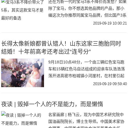
还在为新一代的宝马3系不降价而发愁？如果
除了宝马，你不想选其他品牌的产品，那小
编这次为你推荐同属宝马品牌，但比国产3系
更加彰显运动的车型——宝马3系GT。为什
2019-09-19 10:00:21
么小编会推荐这款？让我们先来看看宝马3系
究
长得太像新娘都曾认错人！山东这家三胞胎同时
结婚！十年前高考还考出过“连号分”
9月18日10点48分，一个由三辆红色宝马跑
车和15辆红色马自达组成的迎亲车队浩浩荡
荡开进高密市柏城镇小河崖村，在村里引起
一番沸腾。这是谁家的孩子结婚？竟然搞了
2019-09-19 09:59:40
这么大的排场？原来，是村里赵振华家的三
胞
夜读 | 毁掉一个人的不是能力，而是懒惰
名家画廊 | 杨飞云，现为中国艺术研究院中
国油画院院长，博士生导师。中国美术家协