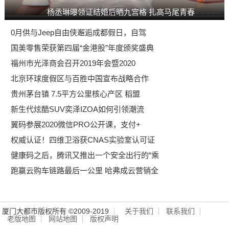
杨丞琳曝领证结婚后晒九宫格 扎高马尾青春
0月供与Jeep自由侠邂逅成都假日，自驾
国美零售荣获第四届“金港股”年度颁奖盛典
福州市光泽商会召开2019年会暨2020
北京环球度假区与百胜中国宣布战略合作
贵州茅台镇 7.5平方公里核心产区 稻盟
新生代炫酷SUV奕泽IZOA如何引领潮流
翼码参展2020微信PRO公开课，支付+
权威认证！四维卫浴获CNAS实验室认可证
健康码之后，腾讯又推出一个安全出行的“乘
跑赢云购车链路最后一公里 哈弗成云营销全
厦门大都市版权所有 ©2009-2019
关于我们
联系我们
老版地图
网站地图
版权声明