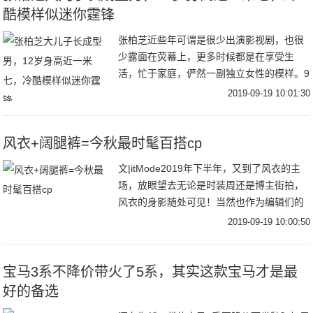
酷模样似迷你霆锋
张柏芝近些年可谓是很少出演影视剧，也很
少露面在荧幕上，更多时候都是在享受生
活，忙于家庭，俨然一副独立女性的模样。9
月18日，张柏芝在社交平台分享了自己出海
2019-09-19 10:01:30
滑水的视频，视频中张柏芝穿着吊带和短
裤，身材凹
风衣+阔腿裤=今秋最时髦百搭cp
文|itMode2019年下半年，又到了风衣的主
场，放眼望去无论是时装周还是博主街拍，
风衣的身影随处可见！当然也作为编辑们的
心头好，风衣当然是每年秋季不能避免的话
2019-09-19 10:00:50
题之一跳脱时髦圈流行趋势，回归到最实穿
宝马3系不降价带火了5系，其实这款宝马才是最
好的备选