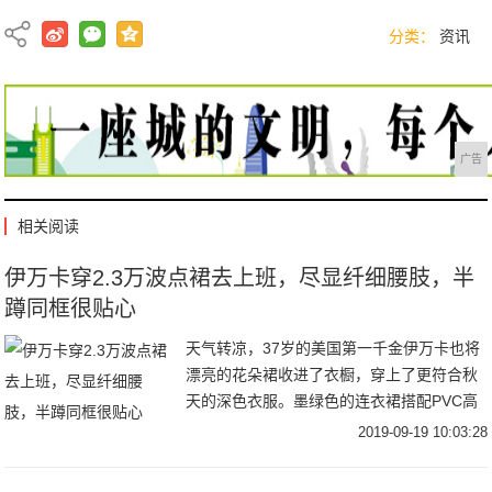
分类：
资讯
广告
相关阅读
伊万卡穿2.3万波点裙去上班，尽显纤细腰肢，半
蹲同框很贴心
天气转凉，37岁的美国第一千金伊万卡也将
漂亮的花朵裙收进了衣橱，穿上了更符合秋
天的深色衣服。墨绿色的连衣裙搭配PVC高
跟鞋，受到了时尚评论的交口称赞，而裙摆
2019-09-19 10:03:28
上的开衩，更是让很多男粉丝沸腾，若隐若
现才更