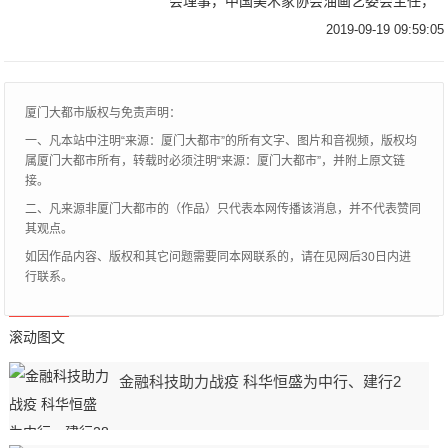
会理事，中国美术家协会油画艺委会主任，
中国油画学会副主席，中央美术学院客座教
2019-09-19 09:59:05
授。一个人可以不优秀，但必须要进步。看
到过这
厦门大都市版权与免责声明：
一、凡本站中注明“来源：厦门大都市”的所有文字、图片和音视频，版权均
属厦门大都市所有，转载时必须注明“来源：厦门大都市”，并附上原文链
接。
二、凡来源非厦门大都市的（作品）只代表本网传播该消息，并不代表赞同
其观点。
如因作品内容、版权和其它问题需要同本网联系的，请在见网后30日内进
行联系。
滚动图文
金融科技助力战疫 科华恒盛为中行、建行2