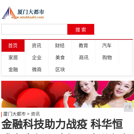
首页
资讯
财经
教育
汽车
家居
企业
美食
商讯
购物
金融
微商
区块
广告
厦门大都市
>
资讯
金融科技助力战疫 科华恒