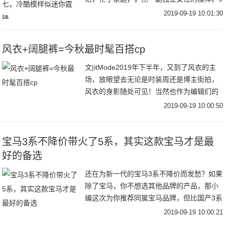
月18日，张柏芝在社交平台分享了自己出海
2019-09-19 10:01:30
滑水的视频，视频中张柏芝穿着吊带和短
裤，身材凹
风衣+阔腿裤=今秋最时髦百搭cp
文|itMode2019年下半年，又到了风衣的主
场，放眼望去无论是时装周还是博主街拍，
风衣的身影随处可见！当然也作为编辑们的
心头好，风衣当然是每年秋季不能避免的话
2019-09-19 10:00:50
题之一跳脱时髦圈流行趋势，回归到最实穿
宝马3系不降价带火了5系，其实这款宝马才是最
好的备选
还在为新一代的宝马3系不降价而发愁？如果
除了宝马，你不想选其他品牌的产品，那小
编这次为你推荐同属宝马品牌，但比国产3系
更加彰显运动的车型——宝马3系GT。为什
2019-09-19 10:00:21
么小编会推荐这款？让我们先来看看宝马3系