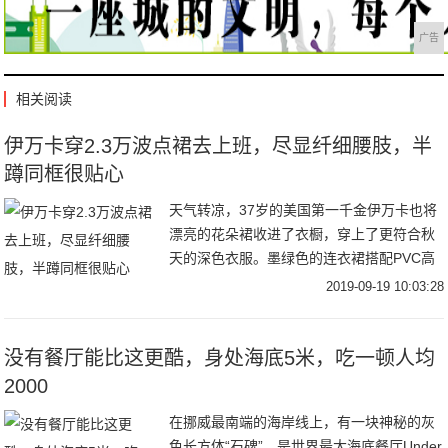
广告
相关阅读
伊万卡穿2.3万波点裙去上班，尽显纤细腰肢，半
蹲同框很贴心
天气转凉，37岁的美国第一千金伊万卡也将
漂亮的花朵裙收进了衣橱，穿上了更符合秋
天的深色衣服。墨绿色的连衣裙搭配PVC高
跟鞋，受到了时尚评论的交口称赞，而裙摆
2019-09-19 10:03:28
上的开衩，更是让很多男粉丝沸腾，若隐若
现才更
没有餐厅能比这更酷，身处海底5米，吃一顿人均
2000
在挪威最南端的海岸线上，有一块神秘的灰
色长方体“石碑”，是世界最大海底餐厅Under