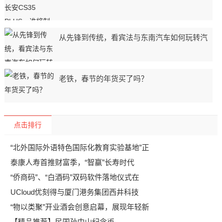
从先锋到传统，看宾法与东南汽车如何玩转汽
老铁，春节的年货买了吗？
点击排行
“北外国际外语特色国际化教育实验基地”正
泰康人寿首推财富季，“智赢”长寿时代
“侨商码”、“白酒码”双码软件落地仪式在
UCloud优刻得与厦门港务集团西井科技
“物以类聚”开业酒会创意启幕，展现年轻新
【精品推荐】民国孙中山纪念币