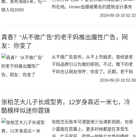
所在地。Under由挪威著名的建筑设计事务
所Snøhetta 操刀设计。建筑内底部还有一整
2019-09-19 10:02:32
面巨大的观景窗，像一个沉在
真香？“从不做广告”的老干妈推出魔性广告，网
友：你变了
从不做广告宣传，从不上市融资，曾经是老
干妈品牌引以为傲的原则。不过，眼下的老
干妈也让网友惊呼：你变了。近期，老干妈
凭借一则魔性十足的广告走红网络。不仅如
2019-09-19 10:02:00
此，早在去年，它就曾玩过跨界，例如亮相
纽约时装周
张柏芝大儿子长成型男，12岁身高近一米七，冷
酷模样似迷你霆锋
张柏芝近些年可谓是很少出演影视剧，也很
少露面在荧幕上，更多时候都是在享受生
活，忙于家庭，俨然一副独立女性的模样。9