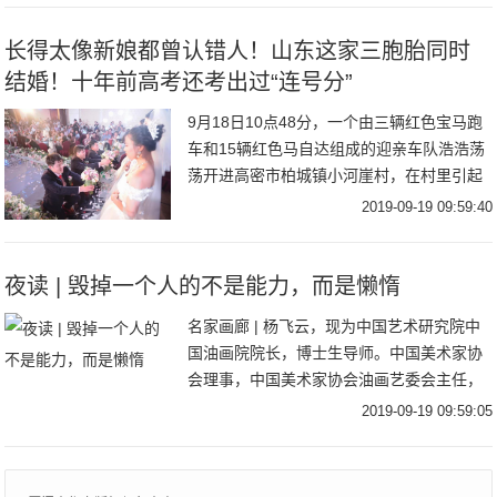
究
长得太像新娘都曾认错人！山东这家三胞胎同时
结婚！十年前高考还考出过“连号分”
9月18日10点48分，一个由三辆红色宝马跑
车和15辆红色马自达组成的迎亲车队浩浩荡
荡开进高密市柏城镇小河崖村，在村里引起
一番沸腾。这是谁家的孩子结婚？竟然搞了
2019-09-19 09:59:40
这么大的排场？原来，是村里赵振华家的三
胞
夜读 | 毁掉一个人的不是能力，而是懒惰
名家画廊 | 杨飞云，现为中国艺术研究院中
国油画院院长，博士生导师。中国美术家协
会理事，中国美术家协会油画艺委会主任，
中国油画学会副主席，中央美术学院客座教
2019-09-19 09:59:05
授。一个人可以不优秀，但必须要进步。看
到过这