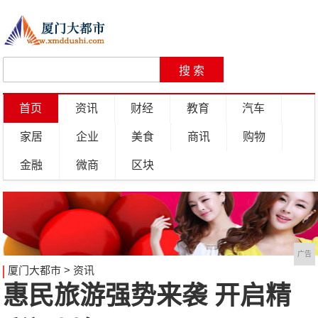
首页
资讯
财经
教育
汽车
家居
企业
美食
商讯
购物
金融
微商
区块
广告
厦门大都市
>
资讯
惠民旅游强势来袭 开启精