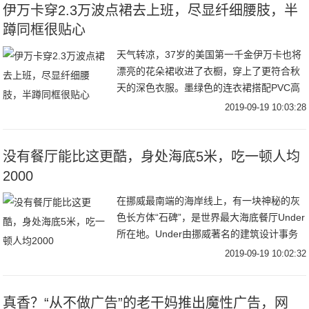
伊万卡穿2.3万波点裙去上班，尽显纤细腰肢，半
蹲同框很贴心
天气转凉，37岁的美国第一千金伊万卡也将
漂亮的花朵裙收进了衣橱，穿上了更符合秋
天的深色衣服。墨绿色的连衣裙搭配PVC高
跟鞋，受到了时尚评论的交口称赞，而裙摆
2019-09-19 10:03:28
上的开衩，更是让很多男粉丝沸腾，若隐若
现才更
没有餐厅能比这更酷，身处海底5米，吃一顿人均
2000
在挪威最南端的海岸线上，有一块神秘的灰
色长方体“石碑”，是世界最大海底餐厅Under
所在地。Under由挪威著名的建筑设计事务
所Snøhetta 操刀设计。建筑内底部还有一整
2019-09-19 10:02:32
面巨大的观景窗，像一个沉在
真香？“从不做广告”的老干妈推出魔性广告，网