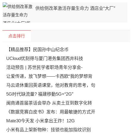
供给侧改革激活存量生命力 酒店业“大厂”
点击排行
【精品推荐】民国孙中山纪念币
UCloud优刻得与厦门港务集团西井科技
活动预告 | 苏世民学者职场青年分享会-
让爱传递，放飞梦想——卡西欧“我的梦想背
马云退休重回英语课堂，他对教育的思考，句
5G时代缺流量? 福建移動5G+“2G”
闽商通首届茶话会举办 从卖土豆到数字化转
《数据竞赛白皮书》发布：用最敏捷的方式开
Mate30今天发 小米拿出王炸！12G
小米有品上架新物种：挂锁也能加指纹识别