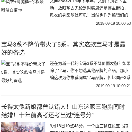
文|itMode2019年下半年，又到了风衣的主
场，放眼望去无论是时装周还是博主街拍，
风衣的身影随处可见！当然也作为编辑们的
心头好，风衣当然是每年秋季不能避免的话
2019-09-19 10:00:50
题之一跳脱时髦圈流行趋势，回归到最实穿
宝马3系不降价带火了5系，其实这款宝马才是最
好的备选
还在为新一代的宝马3系不降价而发愁？如果
除了宝马，你不想选其他品牌的产品，那小
编这次为你推荐同属宝马品牌，但比国产3系
更加彰显运动的车型——宝马3系GT。为什
2019-09-19 10:00:21
么小编会推荐这款？让我们先来看看宝马3系
究
长得太像新娘都曾认错人！山东这家三胞胎同时
结婚！十年前高考还考出过“连号分”
9月18日10点48分，一个由三辆红色宝马跑