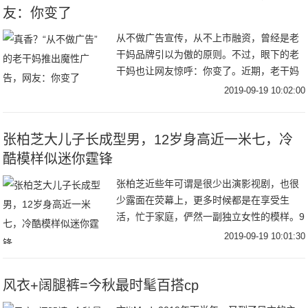
友：你变了
从不做广告宣传，从不上市融资，曾经是老
干妈品牌引以为傲的原则。不过，眼下的老
干妈也让网友惊呼：你变了。近期，老干妈
凭借一则魔性十足的广告走红网络。不仅如
2019-09-19 10:02:00
此，早在去年，它就曾玩过跨界，例如亮相
纽约时装周
张柏芝大儿子长成型男，12岁身高近一米七，冷
酷模样似迷你霆锋
张柏芝近些年可谓是很少出演影视剧，也很
少露面在荧幕上，更多时候都是在享受生
活，忙于家庭，俨然一副独立女性的模样。9
月18日，张柏芝在社交平台分享了自己出海
2019-09-19 10:01:30
滑水的视频，视频中张柏芝穿着吊带和短
裤，身材凹
风衣+阔腿裤=今秋最时髦百搭cp