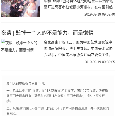
车和15辆红色马自达组成的迎亲车队浩浩荡
荡开进高密市柏城镇小河崖村，在村里引起
一番沸腾。这是谁家的孩子结婚？竟然搞了
2019-09-19 09:59:40
这么大的排场？原来，是村里赵振华家的三
胞
夜读 | 毁掉一个人的不是能力，而是懒惰
名家画廊 | 杨飞云，现为中国艺术研究院中
国油画院院长，博士生导师。中国美术家协
会理事，中国美术家协会油画艺委会主任，
中国油画学会副主席，中央美术学院客座教
2019-09-19 09:59:05
授。一个人可以不优秀，但必须要进步。看
到过这
厦门大都市版权与免责声明：
一、凡本站中注明“来源：厦门大都市”的所有文字、图片和音视频，版权均
属厦门大都市所有，转载时必须注明“来源：厦门大都市”，并附上原文链
接。
二、凡来源非厦门大都市的（作品）只代表本网传播该消息，并不代表赞同
其观点。