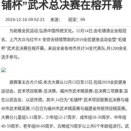
铺杯”武术总决赛在榕开幕
2019-12-16 09:52:21
来源：
阅读：99
为助推全民运动,弘扬中国传统文化。12月14日,由毛铺酒业全程冠
名、上汽大众与红牛® 安奈吉倾情赞助的2019全民健身运动会暨“毛铺
杯”武术总决赛在榕开幕。来自全省各地市共计34支代表队,共1200余名
选手参与。
据赛事主办方介绍,本次大赛从12月13日至15日,包括2019全民健身
运动会、武术项目联赛-总决赛、福州市武术精英赛-总决赛三项赛事,旨
在以武会友、以武传德。其中,14日为“毛铺杯”武术项目联赛总决赛与福
州市武术精英赛,15日日为福州市武术精英赛与福建省传统项目精英赛。
大赛分儿童组5-11周岁、少年组12-17周岁、成年组18-39周岁、中年组
40-59周岁、老年组60-69周岁、古稀组70周岁以上共6个年龄组进行。武