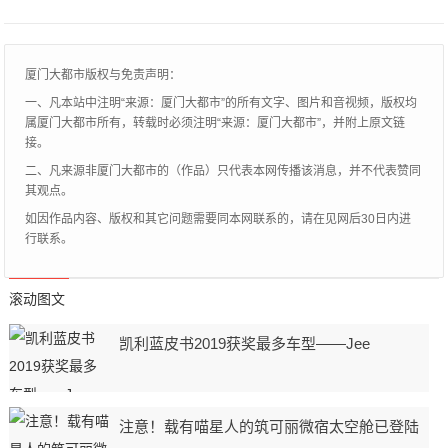
授。一个人可以不优秀，但必须要进步。看
到过这
厦门大都市版权与免责声明：
一、凡本站中注明“来源：厦门大都市”的所有文字、图片和音视频，版权均
属厦门大都市所有，转载时必须注明“来源：厦门大都市”，并附上原文链
接。
二、凡来源非厦门大都市的（作品）只代表本网传播该消息，并不代表赞同
其观点。
如因作品内容、版权和其它问题需要同本网联系的，请在见网后30日内进
行联系。
滚动图文
凯利蓝皮书2019获奖最多车型——Jee
注意！载有喵星人的筑可丽微宿太空舱已登陆