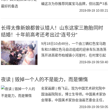
编这次为你推荐同属宝马品牌，但比国产3系
更加彰显运动的车型——宝马3系GT。为什
2019-09-19 10:00:21
么小编会推荐这款？让我们先来看看宝马3系
究
长得太像新娘都曾认错人！山东这家三胞胎同时
结婚！十年前高考还考出过“连号分”
9月18日10点48分，一个由三辆红色宝马跑
车和15辆红色马自达组成的迎亲车队浩浩荡
荡开进高密市柏城镇小河崖村，在村里引起
一番沸腾。这是谁家的孩子结婚？竟然搞了
2019-09-19 09:59:40
这么大的排场？原来，是村里赵振华家的三
胞
夜读 | 毁掉一个人的不是能力，而是懒惰
名家画廊 | 杨飞云，现为中国艺术研究院中
国油画院院长，博士生导师。中国美术家协
会理事，中国美术家协会油画艺委会主任，
中国油画学会副主席，中央美术学院客座教
2019-09-19 09:59:05