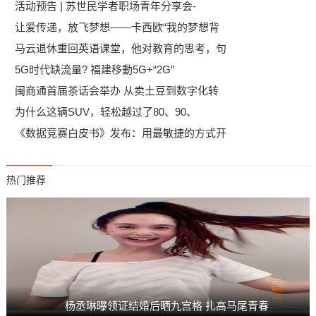
活动预告 | 苏世民学者职场青年分享会-
让爱传递，放飞梦想——卡西欧“我的梦想背
马云退休重回英语课堂，他对教育的思考，句
5G时代缺流量? 福建移動5G+“2G”
闽商通首届茶话会举办 从卖土豆到数字化转
为什么这辆SUV，轻松越过了80、90、
《数据竞赛白皮书》发布：用最敏捷的方式开
热门推荐
杨丞琳曝领证结婚后晒九宫格 扎高马尾青春