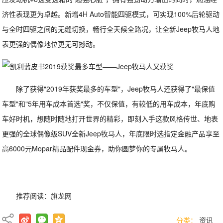
济性表现更为卓越。新增4H Auto智能四驱模式，可实现100%后轮驱动
与全时四驱之间的无缝切换，畅行全天候全路况，让全新Jeep牧马人地
表更强的偶像地位更无可撼动。
除了获得"2019年获奖最多的车型"，Jeep牧马人还获得了"最保值
车型"和"5年用车成本首选"奖，不仅保值，有较低的用车成本，年底购
车好时机，想随时随地打开世界的精彩，即刻入手这款风格传世、地表
更强的全球偶像级SUV全新Jeep牧马人，年底限时选指定金融产品享至
高6000元Mopar精品配件现金券，助你圆梦你的专属牧马人。
推荐阅读：
旗龙网
分类：
资讯