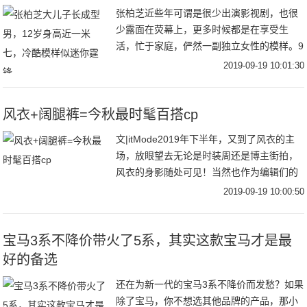
张柏芝近些年可谓是很少出演影视剧，也很
少露面在荧幕上，更多时候都是在享受生
活，忙于家庭，俨然一副独立女性的模样。9
月18日，张柏芝在社交平台分享了自己出海
2019-09-19 10:01:30
滑水的视频，视频中张柏芝穿着吊带和短
裤，身材凹
风衣+阔腿裤=今秋最时髦百搭cp
文|itMode2019年下半年，又到了风衣的主
场，放眼望去无论是时装周还是博主街拍，
风衣的身影随处可见！当然也作为编辑们的
心头好，风衣当然是每年秋季不能避免的话
2019-09-19 10:00:50
题之一跳脱时髦圈流行趋势，回归到最实穿
宝马3系不降价带火了5系，其实这款宝马才是最
好的备选
还在为新一代的宝马3系不降价而发愁？如果
除了宝马，你不想选其他品牌的产品，那小