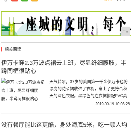
广告
相关阅读
伊万卡穿2.3万波点裙去上班，尽显纤细腰肢，半
蹲同框很贴心
天气转凉，37岁的美国第一千金伊万卡也将
漂亮的花朵裙收进了衣橱，穿上了更符合秋
天的深色衣服。墨绿色的连衣裙搭配PVC高
跟鞋，受到了时尚评论的交口称赞，而裙摆
2019-09-19 10:03:28
上的开衩，更是让很多男粉丝沸腾，若隐若
现才更
没有餐厅能比这更酷，身处海底5米，吃一顿人均