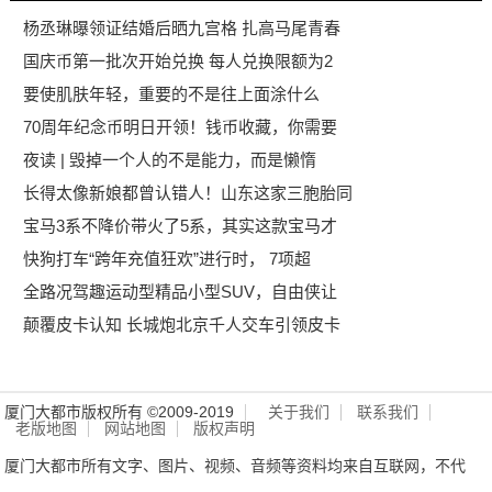
杨丞琳曝领证结婚后晒九宫格 扎高马尾青春
国庆币第一批次开始兑换 每人兑换限额为2
要使肌肤年轻，重要的不是往上面涂什么
70周年纪念币明日开领！钱币收藏，你需要
夜读 | 毁掉一个人的不是能力，而是懒惰
长得太像新娘都曾认错人！山东这家三胞胎同
宝马3系不降价带火了5系，其实这款宝马才
快狗打车“跨年充值狂欢”进行时， 7项超
全路况驾趣运动型精品小型SUV，自由侠让
颠覆皮卡认知 长城炮北京千人交车引领皮卡
厦门大都市版权所有 ©2009-2019
关于我们
联系我们
老版地图
网站地图
版权声明
厦门大都市所有文字、图片、视频、音频等资料均来自互联网，不代