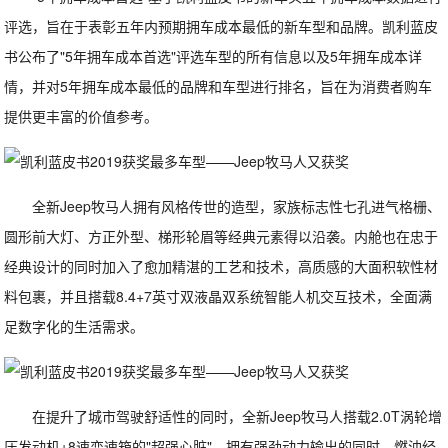
评选，旨在于表彰五年内预期拥车成本最低的新车型和品牌。凯利蓝皮
书公布了"5年拥车成本首选"评选车型的所有信息以及5年拥车成本详
情，并对5年拥车成本最低的品牌和车型进行排名，旨在为消费者购车
提供更丰富的价值参考。
全新Jeep牧马人拥有风格传世的造型，家族标志性七孔进气格栅、
圆形前大灯、方正外型、梯形轮眉等经典元素得以沿袭。内舱也在忠于
经典设计的同时加入了愈加精湛的工艺和技术，高质感的大面积软性材
料包裹，并且搭载8.4+7英寸双液晶双系统智能人机交互技术，全面满
足数字化的生活需求。
在提升了城市驾驶舒适性的同时，全新Jeep牧马人搭载2.0T涡轮增
压发动机+8速变速箱的"超强心脏"，拥有强劲动力输出的同时，燃油经