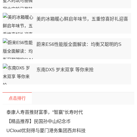
美的冰箱暖心鲜启年味节，五重惊喜好礼迎喜
蔚来ES6性能版全面解读：均衡又聪明的S
东南DX5 岁末双享 等你来抢
点击排行
泰康人寿首推财富季，“智赢”长寿时代
【精品推荐】民国孙中山纪念币
UCloud优刻得与厦门港务集团西井科技