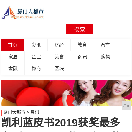
首页
资讯
财经
教育
汽车
家居
企业
美食
商讯
购物
金融
微商
区块
广告
厦门大都市
>
资讯
凯利蓝皮书2019获奖最多