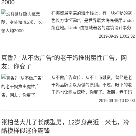
2000
在挪威最南端的海岸线上，有一块神秘的灰
色长方体“石碑”，是世界最大海底餐厅Under
所在地。Under由挪威著名的建筑设计事务
所Snøhetta 操刀设计。建筑内底部还有一整
2019-09-19 10:02:32
面巨大的观景窗，像一个沉在
真香？“从不做广告”的老干妈推出魔性广告，网
友：你变了
从不做广告宣传，从不上市融资，曾经是老
干妈品牌引以为傲的原则。不过，眼下的老
干妈也让网友惊呼：你变了。近期，老干妈
凭借一则魔性十足的广告走红网络。不仅如
2019-09-19 10:02:00
此，早在去年，它就曾玩过跨界，例如亮相
纽约时装周
张柏芝大儿子长成型男，12岁身高近一米七，冷
酷模样似迷你霆锋