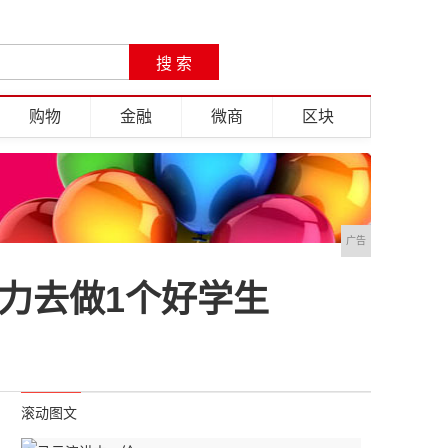
购物
金融
微商
区块
广告
力去做1个好学生
滚动图文