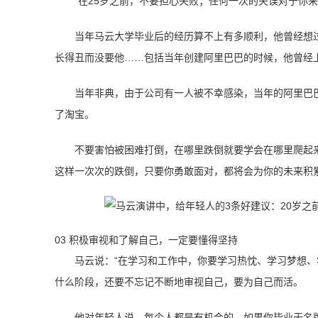
“在25岁之前，不要担心失败；任何一次的失误对于你
当年马云大学毕业后的经历算不上有多顺利，他曾经想
长得丑而没要他……包括当年创建阿里巴巴的时候，他曾经
当年非典，由于公司有一人被不幸感染，当年的阿里巴
了淘宝。
不要害怕被困难打倒，在哪里跌倒就要学会在哪里爬起
这样一次次的跌倒，只要你勇敢面对，都将会为你的未来积
03 积极审视和了解自己，一定要懂得坚持
马云说：“在学习和工作中，你要学习热忱、学习梦想、
什么阶段，还要不忘记不断地审视自己，要为自己而活。
他对年轻人说，每个人都是有机会的。如果你毕业于名