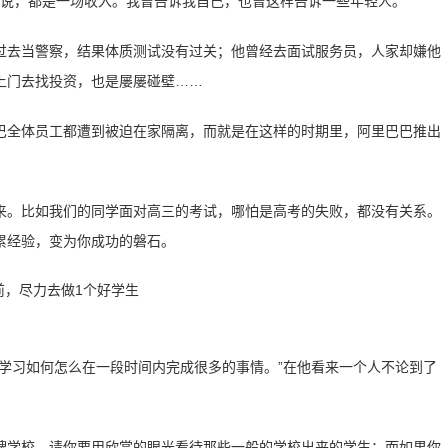
来说，都是一场收入。我曾告诉我自己，也曾这样告诉一些年轻人。”
过去当警察，结果体质测试没有过关；他曾经去面试服务员，人家却嫌他
上门去找投资，也是屡屡碰壁……
巴全体员工都遭到被迫在家隔离，而就是在这样的时期里，阿里巴巴推出
来。比如我们的同学面对高三的考试，哪怕是高考的失败，都没有关系。
累经验，变为你成功的磐石。
学习如何怎么在一段时间内完成很多的事情。”在他看来一个人不论到了
牌学校，请你要用欣赏的眼光看待那些一般的学校出来的学生；而如果你