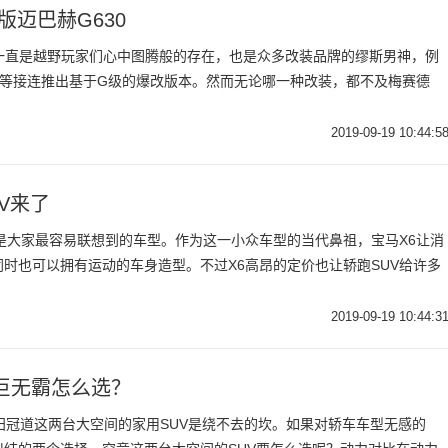
版迈巴赫G630
，一直是越野玩家们心中图腾般的存在，也是众多改装品牌的缪斯男神，例
sory、等接连推出基于G级的爆改版本。然而无论哪一种改装，都不及梅赛德
2019-09-19 10:44:5
V来了
总是大家最容易联想到的车型。作为这一小众车型的当代鼻祖，宝马X6让消
同时也可以拥有运动的车身造型。不过X6高昂的定价也让轿跑SUV给许多
2019-09-19 10:44:3
巨无霸怎么选？
田冠道这两台大空间的家用SUV是绕不去的坎。如果对轿车车型无感的