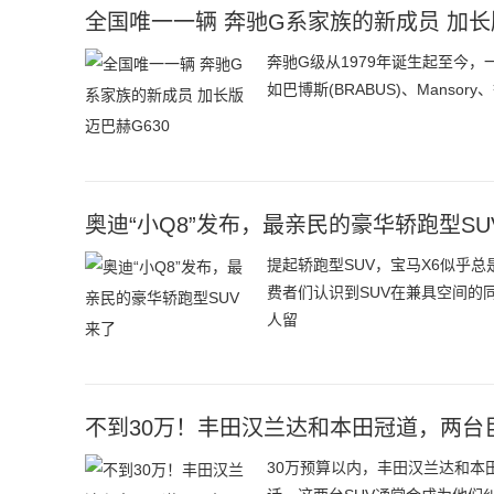
全国唯一一辆 奔驰G系家族的新成员 加长
奔驰G级从1979年诞生起至今
如巴博斯(BRABUS)、Man
奥迪“小Q8”发布，最亲民的豪华轿跑型SU
提起轿跑型SUV，宝马X6似乎
费者们认识到SUV在兼具空间的
人留
不到30万！丰田汉兰达和本田冠道，两台
30万预算以内，丰田汉兰达和本