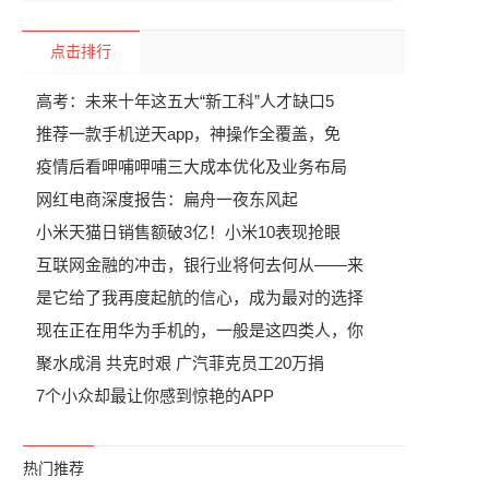
点击排行
高考：未来十年这五大“新工科”人才缺口5
推荐一款手机逆天app，神操作全覆盖，免
疫情后看呷哺呷哺三大成本优化及业务布局
网红电商深度报告：扁舟一夜东风起
小米天猫日销售额破3亿！小米10表现抢眼
互联网金融的冲击，银行业将何去何从——来
是它给了我再度起航的信心，成为最对的选择
现在正在用华为手机的，一般是这四类人，你
聚水成涓 共克时艰 广汽菲克员工20万捐
7个小众却最让你感到惊艳的APP
热门推荐