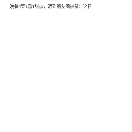
晚餐4菜1汤1甜点，晒到朋友圈被赞：这日