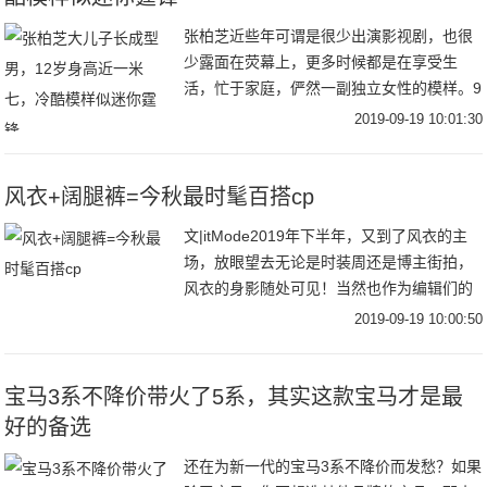
张柏芝近些年可谓是很少出演影视剧，也很
少露面在荧幕上，更多时候都是在享受生
活，忙于家庭，俨然一副独立女性的模样。9
月18日，张柏芝在社交平台分享了自己出海
2019-09-19 10:01:30
滑水的视频，视频中张柏芝穿着吊带和短
裤，身材凹
风衣+阔腿裤=今秋最时髦百搭cp
文|itMode2019年下半年，又到了风衣的主
场，放眼望去无论是时装周还是博主街拍，
风衣的身影随处可见！当然也作为编辑们的
心头好，风衣当然是每年秋季不能避免的话
2019-09-19 10:00:50
题之一跳脱时髦圈流行趋势，回归到最实穿
宝马3系不降价带火了5系，其实这款宝马才是最
好的备选
还在为新一代的宝马3系不降价而发愁？如果