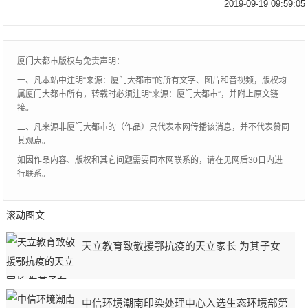
中国油画学会副主席，中央美术学院客座教
2019-09-19 09:59:05
授。一个人可以不优秀，但必须要进步。看
到过这
厦门大都市版权与免责声明：
一、凡本站中注明“来源：厦门大都市”的所有文字、图片和音视频，版权均
属厦门大都市所有，转载时必须注明“来源：厦门大都市”，并附上原文链
接。
二、凡来源非厦门大都市的（作品）只代表本网传播该消息，并不代表赞同
其观点。
如因作品内容、版权和其它问题需要同本网联系的，请在见网后30日内进
行联系。
滚动图文
天立教育致敬援鄂抗疫的天立家长 为其子女
中信环境潮南印染处理中心入选生态环境部第