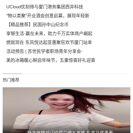
UCloud优刻得与厦门港务集团西井科技
“物以类聚”开业酒会创意启幕，展现年轻新
【精品推荐】民国孙中山纪念币
享够生活·赢在未来，助力千万实体商户崛起
燃就现在 东风悦达起亚惠聚狂欢节厦门站幸
活动预告 | 苏世民学者职场青年分享会-
美的冰箱暖心鲜启年味节，五重惊喜好礼迎喜
热门推荐
杨丞琳曝领证结婚后晒九宫格 扎高马尾青春