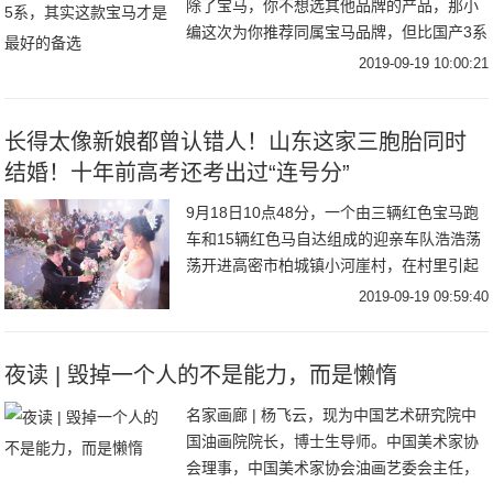
除了宝马，你不想选其他品牌的产品，那小
编这次为你推荐同属宝马品牌，但比国产3系
更加彰显运动的车型——宝马3系GT。为什
2019-09-19 10:00:21
么小编会推荐这款？让我们先来看看宝马3系
究
长得太像新娘都曾认错人！山东这家三胞胎同时
结婚！十年前高考还考出过“连号分”
9月18日10点48分，一个由三辆红色宝马跑
车和15辆红色马自达组成的迎亲车队浩浩荡
荡开进高密市柏城镇小河崖村，在村里引起
一番沸腾。这是谁家的孩子结婚？竟然搞了
2019-09-19 09:59:40
这么大的排场？原来，是村里赵振华家的三
胞
夜读 | 毁掉一个人的不是能力，而是懒惰
名家画廊 | 杨飞云，现为中国艺术研究院中
国油画院院长，博士生导师。中国美术家协
会理事，中国美术家协会油画艺委会主任，