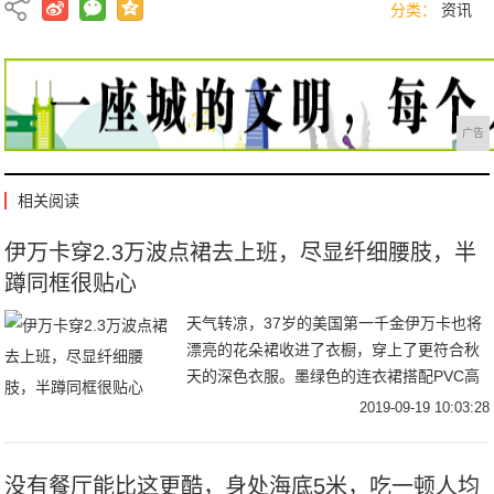
分类：
资讯
广告
相关阅读
伊万卡穿2.3万波点裙去上班，尽显纤细腰肢，半
蹲同框很贴心
天气转凉，37岁的美国第一千金伊万卡也将
漂亮的花朵裙收进了衣橱，穿上了更符合秋
天的深色衣服。墨绿色的连衣裙搭配PVC高
跟鞋，受到了时尚评论的交口称赞，而裙摆
2019-09-19 10:03:28
上的开衩，更是让很多男粉丝沸腾，若隐若
现才更
没有餐厅能比这更酷，身处海底5米，吃一顿人均