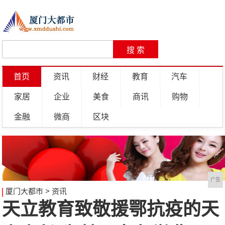
首页
资讯
财经
教育
汽车
家居
企业
美食
商讯
购物
金融
微商
区块
广告
厦门大都市
>
资讯
天立教育致敬援鄂抗疫的天