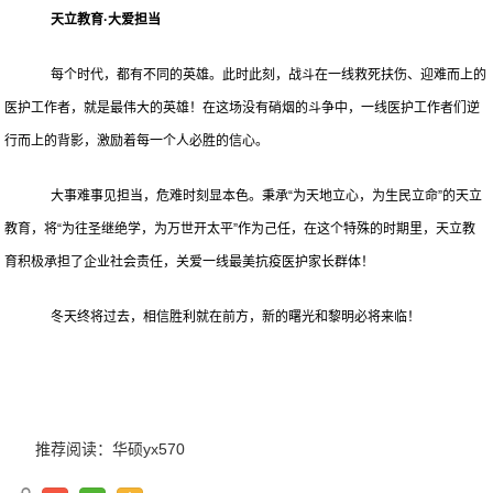
天立教育·大爱担当
每个时代，都有不同的英雄。此时此刻，战斗在一线救死扶伤、迎难而上的
医护工作者，就是最伟大的英雄！在这场没有硝烟的斗争中，一线医护工作者们逆
行而上的背影，激励着每一个人必胜的信心。
大事难事见担当，危难时刻显本色。秉承“为天地立心，为生民立命”的天立
教育，将“为往圣继绝学，为万世开太平”作为己任，在这个特殊的时期里，天立教
育积极承担了企业社会责任，关爱一线最美抗疫医护家长群体！
冬天终将过去，相信胜利就在前方，新的曙光和黎明必将来临！
推荐阅读：
华硕yx570