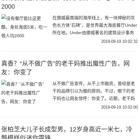
2000
在挪威最南端的海岸线上，有一块神秘的灰
色长方体“石碑”，是世界最大海底餐厅Under
所在地。Under由挪威著名的建筑设计事务
所Snøhetta 操刀设计。建筑内底部还有一整
2019-09-19 10:02:32
面巨大的观景窗，像一个沉在
真香？“从不做广告”的老干妈推出魔性广告，网
友：你变了
从不做广告宣传，从不上市融资，曾经是老
干妈品牌引以为傲的原则。不过，眼下的老
干妈也让网友惊呼：你变了。近期，老干妈
凭借一则魔性十足的广告走红网络。不仅如
2019-09-19 10:02:00
此，早在去年，它就曾玩过跨界，例如亮相
纽约时装周
张柏芝大儿子长成型男，12岁身高近一米七，冷
酷模样似迷你霆锋