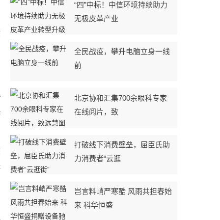
“四”中标！中信环境持续助力
无极皮革产业
废
全民战疫，攀升电脑立身一线
前
。
北京协和汇集700余眼科专家
污
在线阅片，致
标
打破线下消费壁垒，屈臣氏助
废
力消费者“云逛
量
岂言料峭严寒酷 风雨共担春始
来 科华恒盛
周