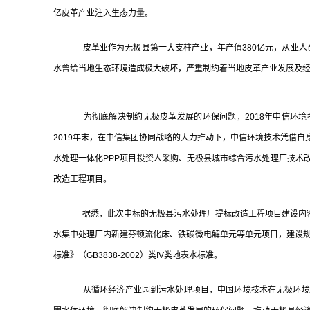
亿皮革产业注入生态力量。
皮革业作为无极县第一大支柱产业，年产值380亿元，从业人员
水曾给当地生态环境造成极大破坏，严重制约着当地皮革产业发展及
为彻底解决制约无极皮革发展的环保问题，2018年中信环境技
2019年末，在中信集团协同战略的大力推动下，中信环境技术凭借
水处理一体化PPP项目投资人采购、无极县城市综合污水处理厂技术
改造工程项目。
据悉，此次中标的无极县污水处理厂提标改造工程项目建设内容
水集中处理厂内新建芬顿流化床、铁碳微电解单元等单元项目，建设规模为
标准》（GB3838-2002）类IV类地表水标准。
从循环经济产业园到污水处理项目，中国环境技术在无极环境