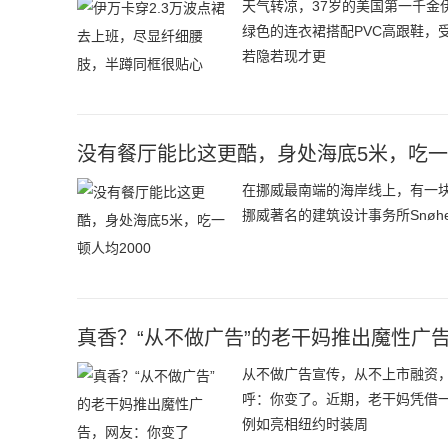
天气转凉，37岁的美国第一千
绿色的连衣裙搭配PVC高跟鞋，
若隐若现才更
没有餐厅能比这更酷，身处海底5米，吃一顿
在挪威最南端的海岸线上，有一块神
挪威著名的建筑设计事务所Snøh
真香？“从不做广告”的老干妈推出魔性广
从不做广告宣传，从不上市融资
呼：你变了。近期，老干妈凭借
例如亮相纽约时装周