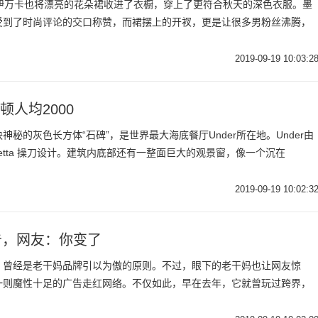
金伊万卡也将漂亮的花朵裙收进了衣橱，穿上了更符合秋天的深色衣服。墨
受到了时尚评论的交口称赞，而裙摆上的开衩，更是让很多男粉丝沸腾，
2019-09-19 10:03:2
人均2000
秘的灰色长方体“石碑”，是世界最大海底餐厅Under所在地。Under由
etta 操刀设计。建筑内底部还有一整面巨大的观景窗，像一个沉在
2019-09-19 10:02:3
告，网友：你变了
，曾经是老干妈品牌引以为傲的原则。不过，眼下的老干妈也让网友惊
一则魔性十足的广告走红网络。不仅如此，早在去年，它就曾玩过跨界，