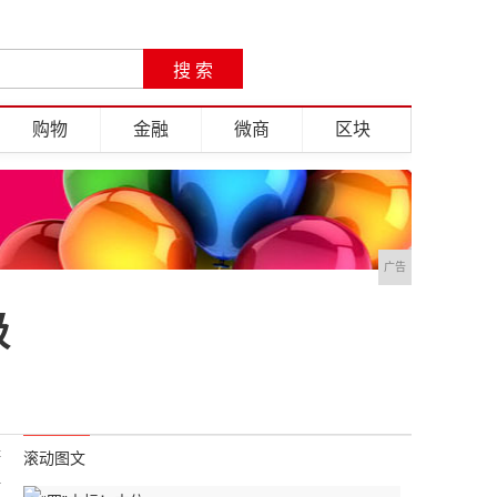
购物
金融
微商
区块
广告
级
是
滚动图文
千