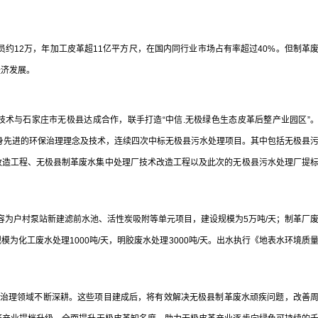
约12万，年加工皮革超11亿平方尺，在国内同行业市场占有率超过40%。但制革
经济发展。
术与石家庄市无极县达成合作，联手打造“中信.无极绿色生态皮革后整产业园区”
自身先进的环保治理理念及技术，连续四次中标无极县污水处理项目。其中包括无极县
改造工程、无极县制革废水集中处理厂技术改造工程以及此次的无极县污水处理厂提
为户村泵站新建滤前水池、活性炭吸附等单元项目，建设规模为5万吨/天；制革厂
化工废水处理1000吨/天，明胶废水处理3000吨/天。出水执行《地表水环境质
治理领域不断深耕。这些项目建成后，将有效解决无极县制革废水顽疾问题，改善