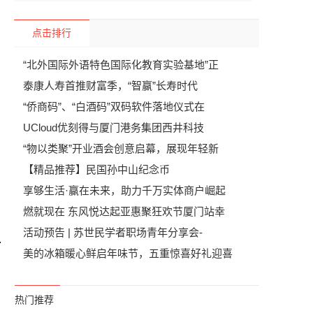
千
点击排行
“北外国际外语特色国际化教育实验基地”正
泰康人寿首推财富季，“智赢”长寿时代
“侨商码”、“白酒码”双码软件落地仪式在
UCloud优刻得与厦门港务集团西井科技
“物以类聚”开业酒会创意启幕，展现年轻新
【精品推荐】民国孙中山纪念币
享够生活·赢在未来，助力千万实体商户崛起
燃就现在 东风悦达起亚惠聚狂欢节厦门站幸
活动预告 | 苏世民学者职场青年分享会-
美的冰箱暖心鲜启年味节，五重惊喜好礼迎喜
热门推荐