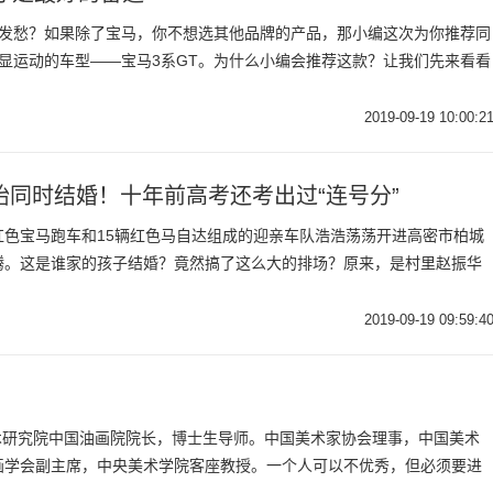
而发愁？如果除了宝马，你不想选其他品牌的产品，那小编这次为你推荐同
显运动的车型——宝马3系GT。为什么小编会推荐这款？让我们先来看看
2019-09-19 10:00:2
同时结婚！十年前高考还考出过“连号分”
三辆红色宝马跑车和15辆红色马自达组成的迎亲车队浩浩荡荡开进高密市柏城
腾。这是谁家的孩子结婚？竟然搞了这么大的排场？原来，是村里赵振华
2019-09-19 09:59:4
艺术研究院中国油画院院长，博士生导师。中国美术家协会理事，中国美术
画学会副主席，中央美术学院客座教授。一个人可以不优秀，但必须要进