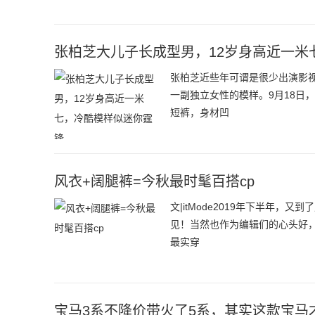
张柏芝大儿子长成型男，12岁身高近一米
张柏芝近些年可谓是很少出演影
一副独立女性的模样。9月18日
短裤，身材凹
风衣+阔腿裤=今秋最时髦百搭cp
文|itMode2019年下半年
见！当然也作为编辑们的心头好
最实穿
宝马3系不降价带火了5系，其实这款宝马