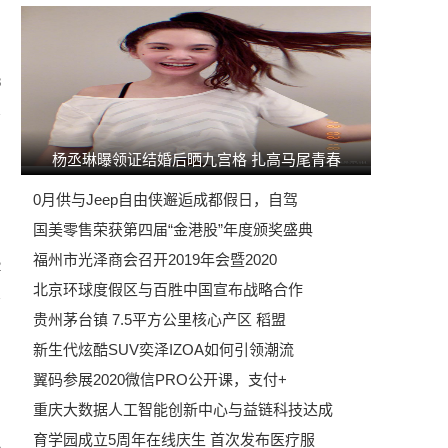
8
杨丞琳曝领证结婚后晒九宫格 扎高马尾青春
0月供与Jeep自由侠邂逅成都假日，自驾
国美零售荣获第四届“金港股”年度颁奖盛典
福州市光泽商会召开2019年会暨2020
2
北京环球度假区与百胜中国宣布战略合作
贵州茅台镇 7.5平方公里核心产区 稻盟
新生代炫酷SUV奕泽IZOA如何引领潮流
翼码参展2020微信PRO公开课，支付+
重庆大数据人工智能创新中心与益链科技达成
育学园成立5周年在线庆生 首次发布医疗服