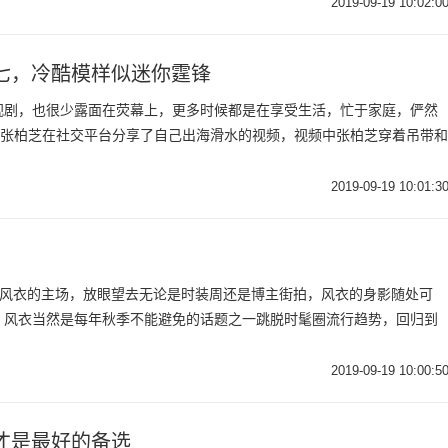
2019-09-19 10:02:0
七，冷酷模样似迷你霆锋
视剧，也很少露面在荧幕上，更多时候都是在享受生活，忙于家庭，俨然
，张柏芝在社交平台分享了自己出海滑水的视频，视频中张柏芝穿着吊带和
2019-09-19 10:01:3
，又到了风衣的主场，放眼望去无论是时装周还是博主街拍，风衣的身影随处可
，风衣当然是每年秋季不能避免的话题之一跳脱时髦圈流行趋势，回归到
2019-09-19 10:00:5
才是最好的备选