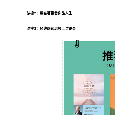
讲座2
：用名著带着你品人生
讲座3
：经典阅读后线上讨论会