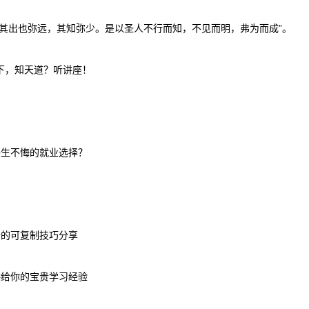
其出也弥远，其知弥少。是以圣人不行而知，不见而明，弗为而成”。
下，知天道？听讲座！
一生不悔的就业选择？
士的可复制技巧分享
供给你的宝贵学习经验