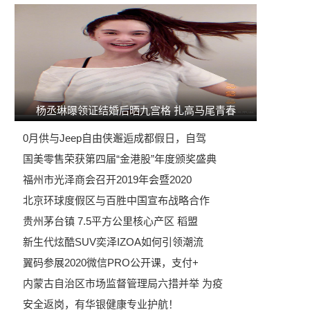
杨丞琳曝领证结婚后晒九宫格 扎高马尾青春
0月供与Jeep自由侠邂逅成都假日，自驾
国美零售荣获第四届“金港股”年度颁奖盛典
福州市光泽商会召开2019年会暨2020
北京环球度假区与百胜中国宣布战略合作
贵州茅台镇 7.5平方公里核心产区 稻盟
新生代炫酷SUV奕泽IZOA如何引领潮流
翼码参展2020微信PRO公开课，支付+
内蒙古自治区市场监督管理局六措并举 为疫
安全返岗，有华银健康专业护航！