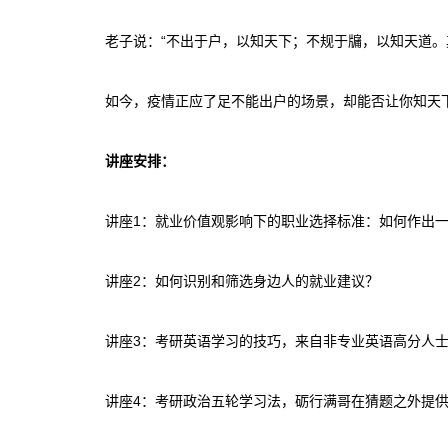
老子说：“不出于户，以知天下；不规于牖，以知天道。
如今，疫情正应了足不能出户的场景，却能否让你知天
讲座安排：
讲座1：就业价值观影响下的职业选择标准：如何作出
讲座2：如何识别和筛选身边人的就业建议？
讲座3：考研英语学习的技巧，来自非专业英语高分人
讲座4：考研政治五轮学习法，砺行满哥在猜
题之外提