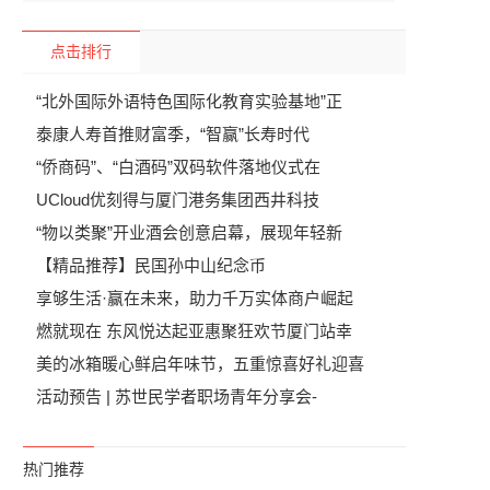
点击排行
“北外国际外语特色国际化教育实验基地”正
泰康人寿首推财富季，“智赢”长寿时代
“侨商码”、“白酒码”双码软件落地仪式在
UCloud优刻得与厦门港务集团西井科技
“物以类聚”开业酒会创意启幕，展现年轻新
【精品推荐】民国孙中山纪念币
享够生活·赢在未来，助力千万实体商户崛起
燃就现在 东风悦达起亚惠聚狂欢节厦门站幸
美的冰箱暖心鲜启年味节，五重惊喜好礼迎喜
活动预告 | 苏世民学者职场青年分享会-
热门推荐