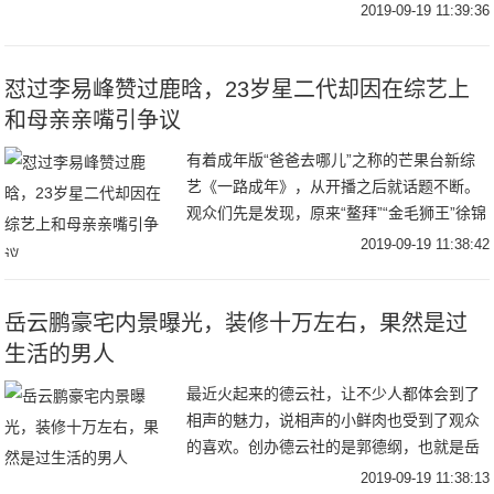
朋友来见表姐两个人先是驾车到达自己的炸
2019-09-19 11:39:36
鸡店她先给张恒介绍说这是我姐在两个人见
完面之后开
怼过李易峰赞过鹿晗，23岁星二代却因在综艺上
和母亲亲嘴引争议
有着成年版“爸爸去哪儿”之称的芒果台新综
艺《一路成年》，从开播之后就话题不断。
观众们先是发现，原来“鳌拜”“金毛狮王”徐锦
江是个生活中很依赖儿子徐菲的“幼稚萌
2019-09-19 11:38:42
爸”，原来梁家辉上综艺之前会问双胞胎女
儿：
岳云鹏豪宅内景曝光，装修十万左右，果然是过
生活的男人
最近火起来的德云社，让不少人都体会到了
相声的魅力，说相声的小鲜肉也受到了观众
的喜欢。创办德云社的是郭德纲，也就是岳
云鹏的师父。岳云鹏在师父的提携下，名声
2019-09-19 11:38:13