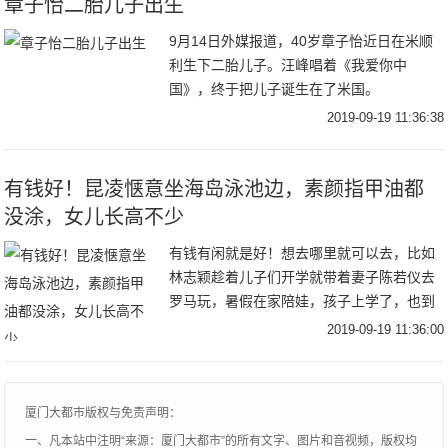
章子怡二胎儿子出生
9月14日外媒报道，40岁章子怡近日在米顺
利生下二胎儿子。汪峰唱着《我爱你中
国》，终于把儿子诞生在了米国。
2019-09-19 11:36:38
有钱好！昆凌惬意坐海岛泳池边，素颜指甲油都
没涂，女儿长高不少
有钱有闲就是好！想去哪里就可以去，比如
林志颖趁着儿子们开学就带着妻子陈若仪去
罗马玩，暑假在家陪娃，孩子上学了，也到
了父母过二人世界的时光。前提是要有钱，
2019-09-19 11:36:00
普通父母平时都要忙于生计，如果没长辈帮
忙带娃，又
厦门大都市版权与免责声明：
一、凡本站中注明“来源：厦门大都市”的所有文字、图片和音视频，版权均