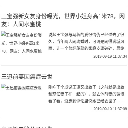
越来越大，掀起了一股“小岳岳”的风潮。岳
云鹏能有
王宝强新女友身份曝光，世界小姐身高1米78，网
友：人间水蜜桃
说起王宝强与马蓉的爱恨情仇已经过去了很
久，当年两人闹离婚时，可谓是闹得满城风
雨，让一个曾经羡慕的家庭支离破碎，最终
经纪人宋喆入狱，而马蓉也得到自己想要的
2019-09-19 11:37:34
财产，甚至还获得了女儿的抚养权，两人的
婚姻也算画
王迅前妻因癌症去世
刚吃了个瓜说王迅又出轨了（之前就是出轨
和现任妻子在一起的），就去他前妻的微博
看了看，没想到评论里说她已经去世了……
2019-09-19 11:37:08