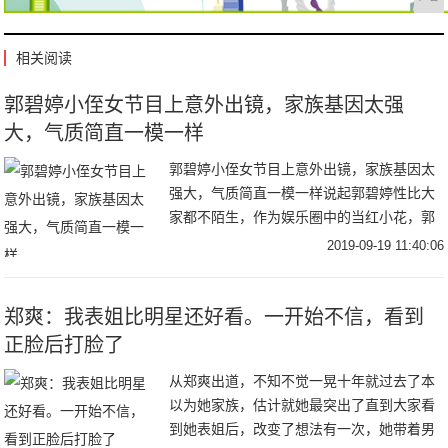
相关阅读
郭碧婷小侄女节目上意外出镜，家族基因太强
大，气质简直一模一样
郭碧婷小侄女节目上意外出镜，家族基因太
强大，气质简直一模一样说起郭碧婷性比大
家都不陌生，作为娱乐圈中的当红小花，郭
碧婷真的很神奇，虽然出道之后一直没有什
2019-09-19 11:40:06
么代表作品，不过人气却是居高不下。并且
她在娱乐圈
郑爽：我表姐比明星还好看。一开始不信，看到
正脸后打脸了
从郑爽出道，不知不觉一晃十年就过去了本
以为她家族，估计就她最突出了直到大家看
到她表姐后，改变了想法有一次，她带着男