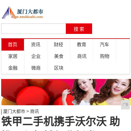
首页
资讯
财经
教育
汽车
家居
企业
美食
商讯
购物
金融
微商
区块
广告
厦门大都市
>
商讯
铁甲二手机携手沃尔沃 助